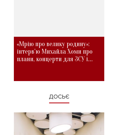
«Мрію про велику родину»:
інтерв'ю Михайла Хоми про
плани, концерти для ЗСУ і
зміни під час війни
ДОСЬЄ