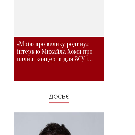
«Мрію про велику родину»:
інтерв'ю Михайла Хоми про
плани, концерти для ЗСУ і
зміни під час війни
ДОСЬЄ