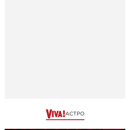
АСТРО