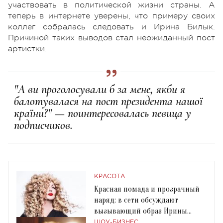
участвовать в политической жизни страны. А
теперь в интернете уверены, что примеру своих
коллег собралась следовать и Ирина Билык.
Причиной таких выводов стал неожиданный пост
артистки.
"А ви проголосували б за мене, якби я
балотувалася на пост президента нашоï
краïни?" — поинтересовалась певица у
подписчиков.
КРАСОТА
Красная помада и прозрачный
наряд: в сети обсуждают
вызывающий образ Ирины
Билык
ШОУ-БИЗНЕС