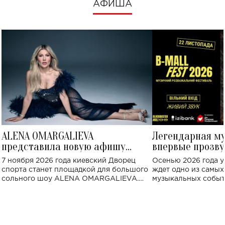
АФИША
ALENA OMARGALIEVA
Легендарная м
представила новую афишу
впервые прозву
большого концерта во Дворце
Украине: где со
7 ноября 2026 года киевский Дворец
Осенью 2026 года у
спорта
спорта станет площадкой для большого
ждет одно из самы
сольного шоу ALENA OMARGALIEVA.
музыкальных событ
Концерт получил символичное название
«Не пьяная — влюбленная».