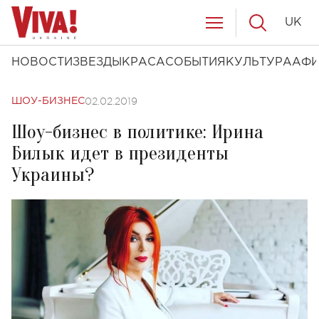
UK
НОВОСТИ
ЗВЕЗДЫ
КРАСА
СОБЫТИЯ
КУЛЬТУРА
АФ
02.02.2019
ШОУ-БИЗНЕС
Шоу-бизнес в политике: Ирина
Билык идет в президенты
Украины?