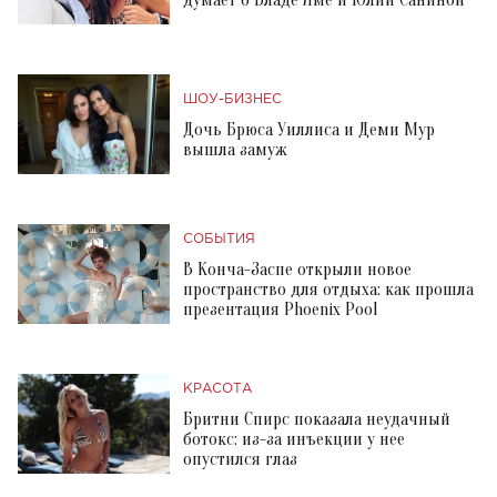
думает о Владе Яме и Юлии Саниной
ШОУ-БИЗНЕС
Дочь Брюса Уиллиса и Деми Мур
вышла замуж
СОБЫТИЯ
В Конча-Заспе открыли новое
пространство для отдыха: как прошла
презентация Phoenix Pool
КРАСОТА
Бритни Спирс показала неудачный
ботокс: из-за инъекции у нее
опустился глаз