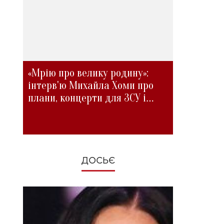
«Мрію про велику родину»:
інтерв'ю Михайла Хоми про
плани, концерти для ЗСУ і
зміни під час війни
ДОСЬЄ