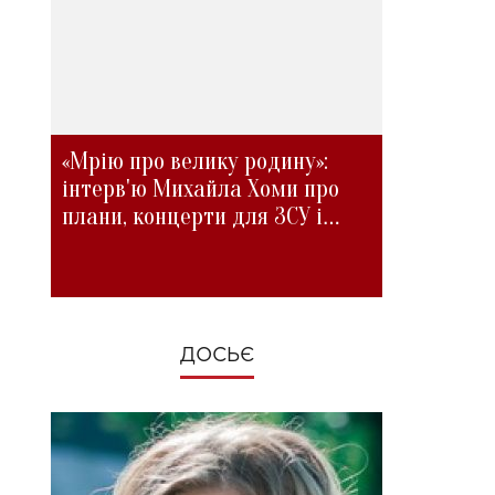
«Мрію про велику родину»:
інтерв'ю Михайла Хоми про
плани, концерти для ЗСУ і
зміни під час війни
ДОСЬЄ