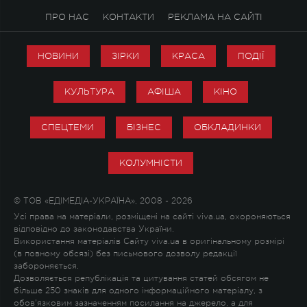
ПРО НАС
КОНТАКТИ
РЕКЛАМА НА САЙТІ
НОВИНИ
ЗІРКИ
КРАСА
ПОДІЇ
КУЛЬТУРА
АФІША
КІНО
СПЕЦТЕМИ
БІЗНЕС
ОБКЛАДИНКИ
КОЛУМНІСТИ
© ТОВ «ЕДІМЕДІА-УКРАЇНА», 2008 - 2026
Усі права на матеріали, розміщені на сайті viva.ua, охороняються
відповідно до законодавства України.
Використання матеріалів Сайту viva.ua в оригінальному розмірі
(в повному обсязі) без письмового дозволу редакції
забороняється.
Дозволяється републікація та цитування статей обсягом не
більше 250 знаків для одного інформаційного матеріалу, з
обов'язковим зазначенням посилання на джерело, а для