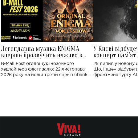
Легендарна музика ENIGMA
У Києві відбуде
вперше прозвучить наживо в
концерт пам'ят
Україні: де відбудеться концерт
Клименка: понад
B-Mall Fest оголошує іноземного
25 липня у новому o
виконають пісн
хедлайнера фестивалю: 22 листопада
Що, Інше» відбудеть
2026 року на новій третій сцені izibank
фронтмена гурту A
stage відбудеться українська прем'єра
Клименка. Це буде 
ENIGMA VOICES' ORIGINAL LIVE SHOW.
вечір, присвячений 
творчість стала си
справжньої любові д