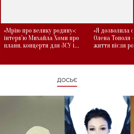
«Мрію про велику родину»:
«Я дозволила с
інтерв'ю Михайла Хоми про
Олена Тополя 
плани, концерти для ЗСУ і
життя після р
зміни під час війни
ДОСЬЄ