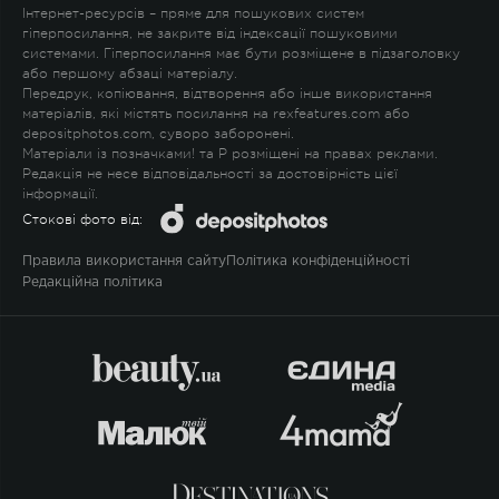
Інтернет-ресурсів – пряме для пошукових систем
гіперпосилання, не закрите від індексації пошуковими
системами. Гіперпосилання має бути розміщене в підзаголовку
або першому абзаці матеріалу.
Передрук, копіювання, відтворення або інше використання
матеріалів, які містять посилання на rexfeatures.com або
depositphotos.com, суворо заборонені.
Матеріали із позначками
!
та
P
розміщені на правах реклами.
Редакція не несе відповідальності за достовірність цієї
інформації.
Стокові фото від:
Правила використання сайту
Політика конфіденційності
Редакційна політика