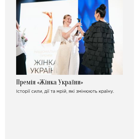
Премія «Жінка України»
Історії сили, дії та мрій, які змінюють країну.