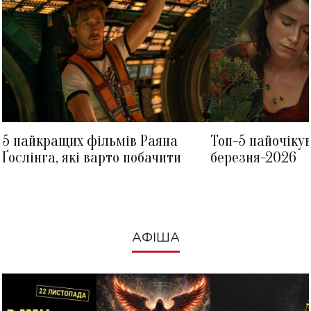
5 найкращих фільмів Раяна
Топ-5 найочіку
Ґослінга, які варто побачити
березня-2026
АФІША