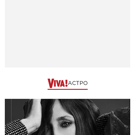
АСТРО