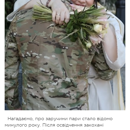
Нагадаємо, про заручини пари стало відомо
минулого року. Після освідчення закохані