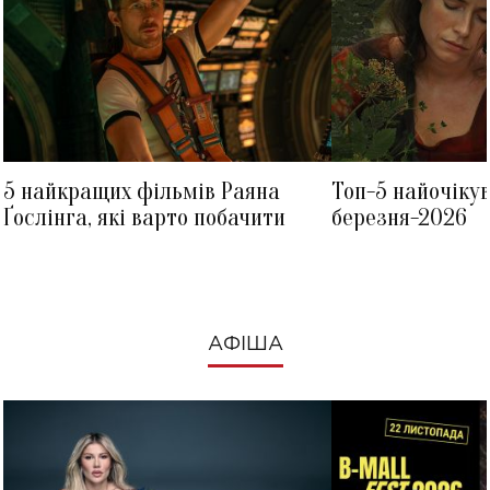
5 найкращих фільмів Раяна
Топ-5 найочіку
Ґослінга, які варто побачити
березня-2026
АФІША