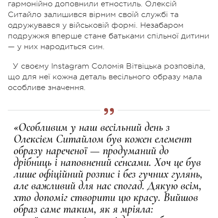
гармонійно доповнили етностиль. Олексій
Ситайло залишився вірним своїй службі та
одружувався у військовій формі. Незабаром
подружжя вперше стане батьками спільної дитини
— у них народиться син.
У своєму Instagram Соломія Вітвіцька розповіла,
що для неї кожна деталь весільного образу мала
особливе значення.
«Особливим у наш весільний день з
Олексієм Ситайлом був кожен елемент
образу нареченої — продуманий до
дрібниць і наповнений сенсами. Хоч це був
лише офіційний розпис і без гучних гулянь,
але важливий для нас спогад. Дякую всім,
хто допоміг створити цю красу. Вийшов
образ саме таким, як я мріяла: