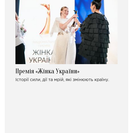
Премія «Жінка України»
Історії сили, дії та мрій, які змінюють країну.