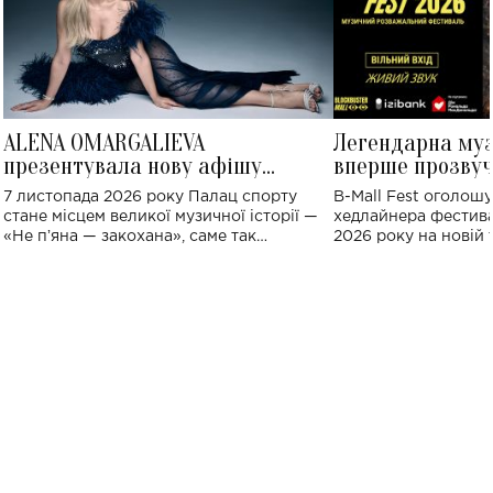
ALENA OMARGALIEVA
Легендарна му
презентувала нову афішу
вперше прозвуч
великого концерту в Палаці
Україні: де від
7 листопада 2026 року Палац спорту
B-Mall Fest оголош
спорту
стане місцем великої музичної історії —
хедлайнера фестива
«Не пʼяна — закохана», саме так
2026 року на новій т
символічно названо майбутній концерт
stage відбудеться у
ALENA OMARGALIEVA.
ENIGMA VOICES' OR