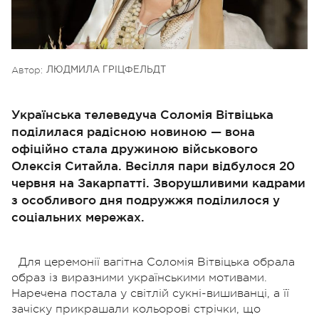
Автор:
ЛЮДМИЛА ГРІЦФЕЛЬДТ
Українська телеведуча Соломія Вітвіцька
поділилася радісною новиною — вона
офіційно стала дружиною військового
Олексія Ситайла. Весілля пари відбулося 20
червня на Закарпатті. Зворушливими кадрами
з особливого дня подружжя поділилося у
соціальних мережах.
Для церемонії вагітна Соломія Вітвіцька обрала
образ із виразними українськими мотивами.
Наречена постала у світлій сукні-вишиванці, а її
зачіску прикрашали кольорові стрічки, що