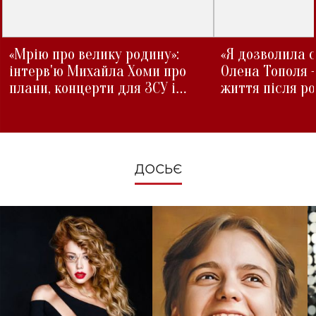
«Мрію про велику родину»:
«Я дозволила с
інтерв'ю Михайла Хоми про
Олена Тополя 
плани, концерти для ЗСУ і
життя після р
зміни під час війни
ДОСЬЄ