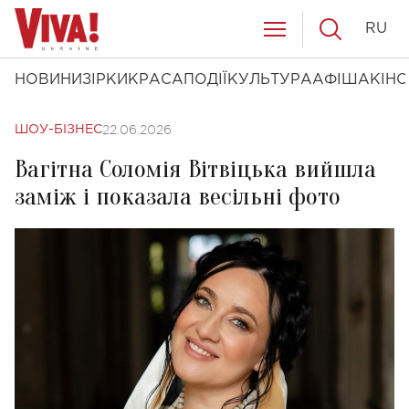
RU
НОВИНИ
ЗІРКИ
КРАСА
ПОДІЇ
КУЛЬТУРА
АФІША
КІНО
22.06.2026
ШОУ-БІЗНЕС
Вагітна Соломія Вітвіцька вийшла
заміж і показала весільні фото