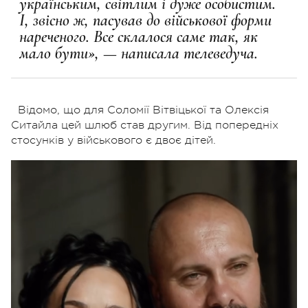
українським, світлим і дуже особистим.
І, звісно ж, пасував до військової форми
нареченого. Все склалося саме так, як
мало бути», — написала телеведуча.
Відомо, що для Соломії Вітвіцької та Олексія
Ситайла цей шлюб став другим. Від попередніх
стосунків у військового є двоє дітей.