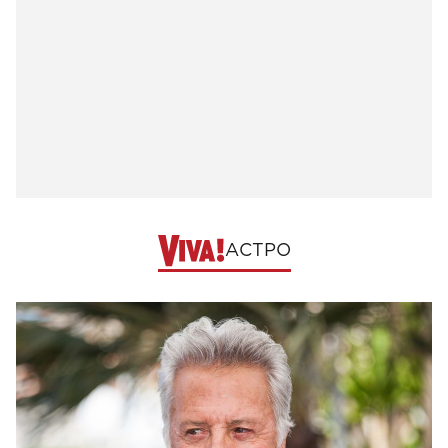
АСТРО