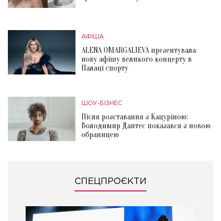
АФІША
ALENA OMARGALIEVA презентувала
нову афішу великого концерту в
Палаці спорту
ШОУ-БІЗНЕС
Після розставання з Кацуріною:
Володимир Дантес показався з новою
обраницею
СПЕЦПРОЄКТИ