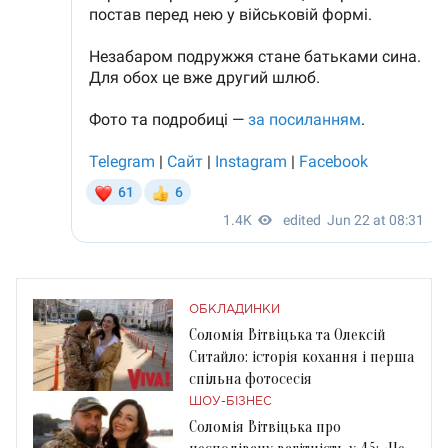
ОБКЛАДИНКИ
Соломія Вітвіцька та Олексій
Ситайло: історія кохання і перша
спільна фотосесія
ШОУ-БІЗНЕС
Соломія Вітвіцька про