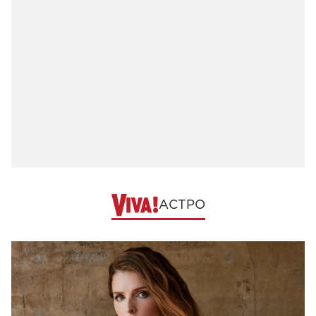
АСТРО