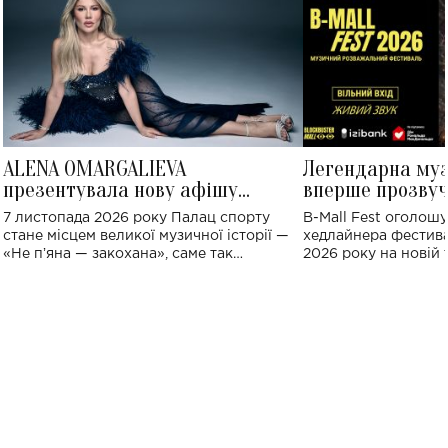
ALENA OMARGALIEVA
Легендарна му
презентувала нову афішу
вперше прозвуч
великого концерту в Палаці
Україні: де від
7 листопада 2026 року Палац спорту
B-Mall Fest оголош
спорту
стане місцем великої музичної історії —
хедлайнера фестива
«Не пʼяна — закохана», саме так
2026 року на новій т
символічно названо майбутній концерт
stage відбудеться у
ALENA OMARGALIEVA.
ENIGMA VOICES' OR