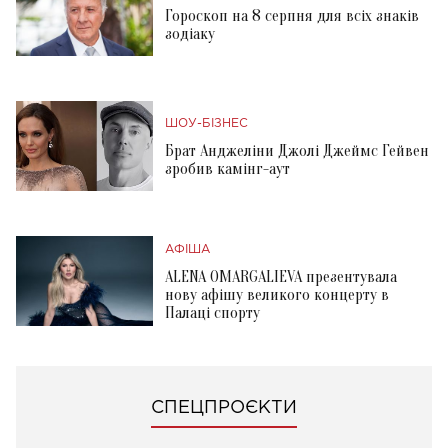
Гороскоп на 8 серпня для всіх знаків
зодіаку
ШОУ-БІЗНЕС
Брат Анджеліни Джолі Джеймс Гейвен
зробив камінг-аут
АФІША
ALENA OMARGALIEVA презентувала
нову афішу великого концерту в
Палаці спорту
СПЕЦПРОЄКТИ