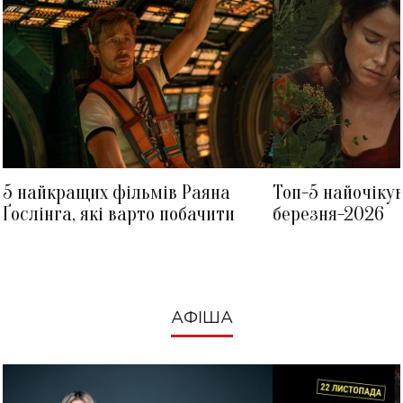
5 найкращих фільмів Раяна
Топ-5 найочіку
Ґослінга, які варто побачити
березня-2026
АФІША