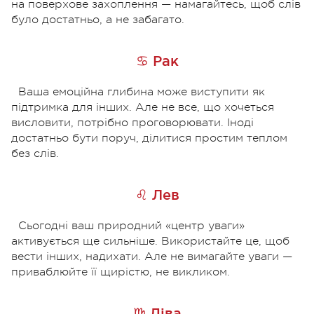
на поверхове захоплення — намагайтесь, щоб слів
було достатньо, а не забагато.
♋ Рак
Ваша емоційна глибина може виступити як
підтримка для інших. Але не все, що хочеться
висловити, потрібно проговорювати. Іноді
достатньо бути поруч, ділитися простим теплом
без слів.
♌ Лев
Сьогодні ваш природний «центр уваги»
активується ще сильніше. Використайте це, щоб
вести інших, надихати. Але не вимагайте уваги —
приваблюйте її щирістю, не викликом.
♍ Діва