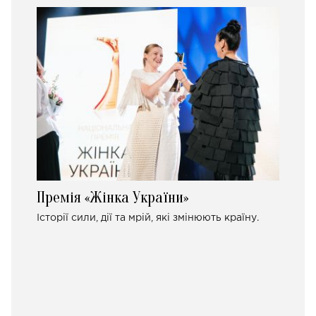
Премія «Жінка України»
Історії сили, дії та мрій, які змінюють країну.