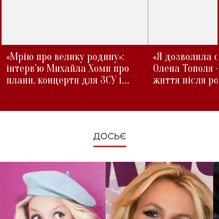
«Мрію про велику родину»:
«Я дозволила с
інтерв'ю Михайла Хоми про
Олена Тополя 
плани, концерти для ЗСУ і
життя після р
зміни під час війни
ДОСЬЄ