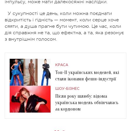
імпульсу, може мати далекосяжні наслідки.
У сукупності це день, коли можна поєднати
відкритість і гідність — момент, коли серце хоче
сяяти, а душа прагне бути чутимою. Це час, коли
дія справжня не та, що ефектна, а та, яка резонує
з внутрішнім голосом.
КРАСА
Топ-11 українських моделей, які
стали іконами фешн-індустрії
ШОУ-БІЗНЕС
Після року шлюбу: відома
українська модель обвінчалась
за кордоном