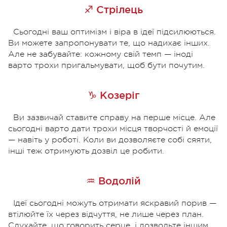
♐ Стрілець
Сьогодні ваш оптимізм і віра в ідеї підсилюються.
Ви можете запропонувати те, що надихає інших.
Але не забувайте: кожному свій темп — іноді
варто трохи пригальмувати, щоб бути почутим.
♑ Козеріг
Ви зазвичай ставите справу на перше місце. Але
сьогодні варто дати трохи місця творчості й емоції
— навіть у роботі. Коли ви дозволяєте собі сяяти,
інші теж отримують дозвіл це робити.
♒ Водолій
Ідеї сьогодні можуть отримати яскравий порив —
втілюйте їх через відчуття, не лише через план.
Слухайте, що говорить серце, і дозвольте іншим