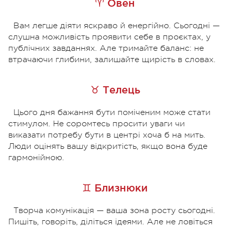
♈ Овен
Вам легше діяти яскраво й енергійно. Сьогодні —
слушна можливість проявити себе в проєктах, у
публічних завданнях. Але тримайте баланс: не
втрачаючи глибини, залишайте щирість в словах.
♉ Телець
Цього дня бажання бути поміченим може стати
стимулом. Не соромтесь просити уваги чи
виказати потребу бути в центрі хоча б на мить.
Люди оцінять вашу відкритість, якщо вона буде
гармонійною.
♊ Близнюки
Творча комунікація — ваша зона росту сьогодні.
Пишіть, говоріть, діліться ідеями. Але не ловіться