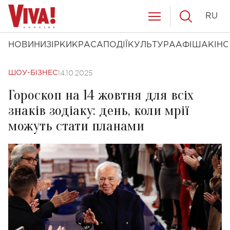
RU
НОВИНИ
ЗІРКИ
КРАСА
ПОДІЇ
КУЛЬТУРА
АФІША
КІНО
14.10.2025
ШОУ-БІЗНЕС
Гороскоп на 14 жовтня для всіх
знаків зодіаку: день, коли мрії
можуть стати планами