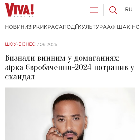
RU
НОВИНИ
ЗІРКИ
КРАСА
ПОДІЇ
КУЛЬТУРА
АФІША
КІНО
17.09.2025
ШОУ-БІЗНЕС
Визнали винним у домаганнях:
зірка Євробачення-2024 потрапив у
скандал