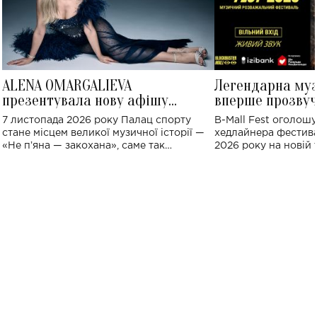
ALENA OMARGALIEVA
Легендарна му
презентувала нову афішу
вперше прозвуч
великого концерту в Палаці
Україні: де від
7 листопада 2026 року Палац спорту
B-Mall Fest оголош
спорту
стане місцем великої музичної історії —
хедлайнера фестива
«Не пʼяна — закохана», саме так
2026 року на новій т
символічно названо майбутній концерт
stage відбудеться у
ALENA OMARGALIEVA.
ENIGMA VOICES' OR