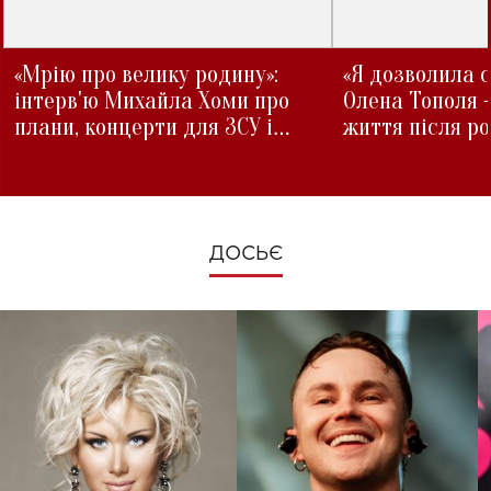
«Мрію про велику родину»:
«Я дозволила с
інтерв'ю Михайла Хоми про
Олена Тополя 
плани, концерти для ЗСУ і
життя після р
зміни під час війни
ДОСЬЄ