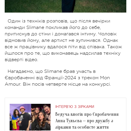
Один із техніків розповів, що після вечірки
команди Slimane покликав його до себе,
притиснув до стіни і домагався інтиму. Чоловік
відмовив йому, але артист не зупинився. Однак
все ж працівнику вдалося піти від співака. Також
йшлося про те, що виконавець надсилав техніку
відверті відео.
Нагадаємо, що Slimane брав участь в
Євробаченні від Франції-2024 з треком Mon
Amour. Він посів четверте місце на конкурсі.
ІНТЕРВ'Ю З ЗІРКАМИ
Ведуча влогів про Євробачення
Анна Тульєва — про дружбу з
зірками та особисте життя