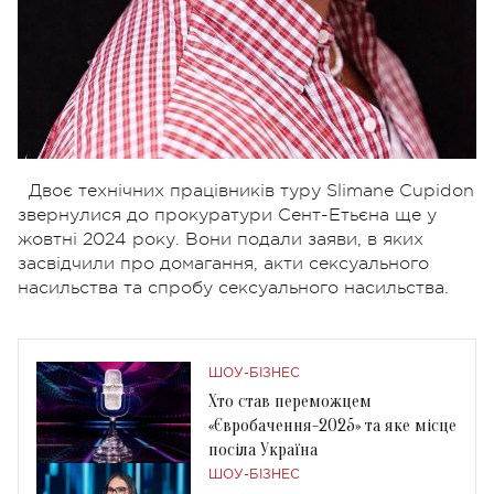
Двоє технічних працівників туру Slimane Cupidon
звернулися до прокуратури Сент-Етьєна ще у
жовтні 2024 року. Вони подали заяви, в яких
засвідчили про домагання, акти сексуального
насильства та спробу сексуального насильства.
ШОУ-БІЗНЕС
Хто став переможцем
«Євробачення-2025» та яке місце
посіла Україна
ШОУ-БІЗНЕС