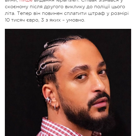
скоєному після другого виклику до поліції цього
літа. Тепер він повинен сплатити штраф у розмірі
10 тисяч євро, 3 з яких – умовно.