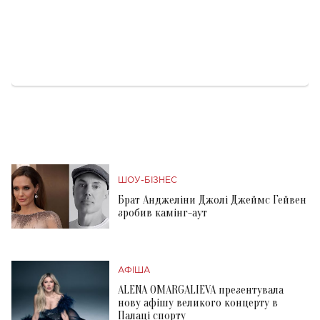
ШОУ-БІЗНЕС
Брат Анджеліни Джолі Джеймс Гейвен
зробив камінг-аут
АФІША
ALENA OMARGALIEVA презентувала
нову афішу великого концерту в
Палаці спорту