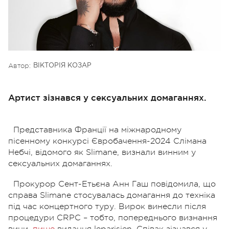
Автор:
ВІКТОРІЯ КОЗАР
Артист зізнався у сексуальних домаганнях.
Представника Франції на міжнародному
пісенному конкурсі Євробачення-2024 Слімана
Небчі, відомого як Slimane, визнали винним у
сексуальних домаганнях.
Прокурор Сент-Етьєна Анн Гаш повідомила, що
справа Slimane стосувалась домагання до техніка
під час концертного туру. Вирок винесли після
процедури CRPC – тобто, попереднього визнання
вини,
пише
видання leparisien. Співак зізнався у