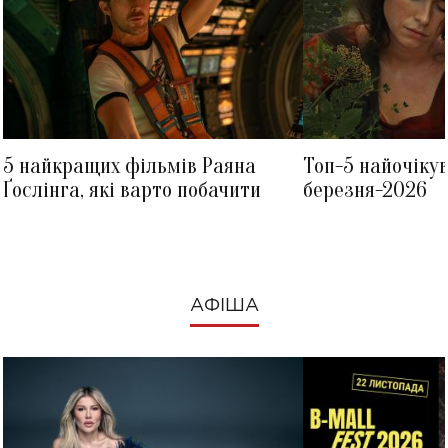
5 найкращих фільмів Раяна
Топ-5 найочіку
Ґослінга, які варто побачити
березня-2026
АФІША