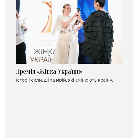
Премія «Жінка України»
Історії сили, дії та мрій, які змінюють країну.