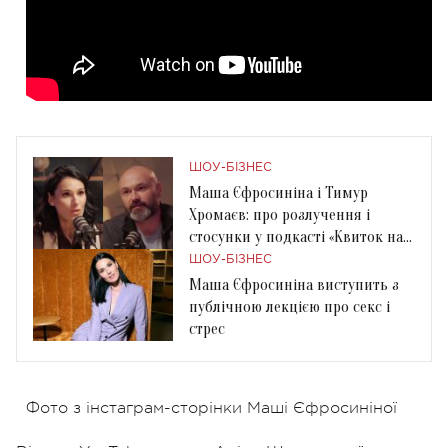
ШОУ-БІЗНЕС
Маша Єфросиніна і Тимур
Хромаєв: про розлучення і
стосунки у подкасті «Квиток на
Марс»
ШОУ-БІЗНЕС
Маша Єфросиніна виступить з
публічною лекцією про секс і
стрес
Фото з інстаграм-сторінки Маші Єфросиніної