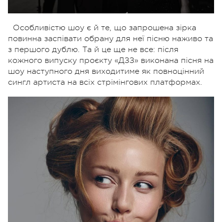
Особливістю шоу є й те, що запрошена зірка
повинна заспівати обрану для неї пісню наживо та
з першого дублю. Та й це ще не все: після
кожного випуску проєкту «ДЗЗ» виконана пісня на
шоу наступного дня виходитиме як повноцінний
сингл артиста на всіх стрімінгових платформах.