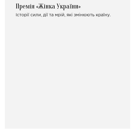
Премія «Жінка України»
Історії сили, дії та мрій, які змінюють країну.