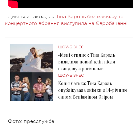
Дивіться також, як
Тіна Кароль без макіяжу та
концертного вбрання виступила на Євробаченні
.
ШОУ-БІЗНЕС
«Мені огидно»: Тіна Кароль
видалила новий кліп після
скандалу з росіянами
ШОУ-БІЗНЕС
Копія батька: Тіна Кароль
опублікувала знімки з 14-річним
сином Веніаміном Огіром
Фото: пресслужба