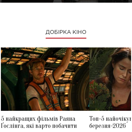
ДОБІРКА КІНО
5 найкращих фільмів Раяна
Топ-5 найочіку
Ґослінга, які варто побачити
березня-2026