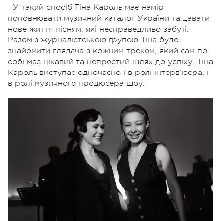
У такий спосіб Тіна Кароль має намір
поповнювати музичний каталог України та давати
нове життя пісням, які несправедливо забуті.
Разом з журналістською групою Тіна буде
знайомити глядача з кожним треком, який сам по
собі має цікавий та непростий шлях до успіху. Тіна
Кароль виступає одночасно і в ролі інтерв’юєра, і
в ролі музичного продюсера шоу.