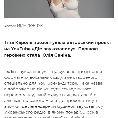
Автор:
МІЛА ДОНЧУК
Тіна Кароль презентувала авторський проєкт
на YouTube «Дім звукозапису». Першою
героїнею стала Юлія Саніна.
«Дім звукозапису» — це сучасне прочитання
форматних вокальних шоу, але створеного
спеціально для YouTube-аудиторії. Така назва
відображає не тільки сутність музичного
перформансу, який очікує глядача, але й є
алюзією до самого місця, де проходитимуть
зйомки: це легендарний Будинок звукозапису
Українського радіо, в якому понад 50 років
записувались знакові українські пісні.