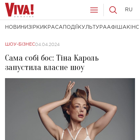
RU
НОВИНИ
ЗІРКИ
КРАСА
ПОДІЇ
КУЛЬТУРА
АФІША
КІНО
04.04.2024
ШОУ-БІЗНЕС
Сама собі бос: Тіна Кароль
запустила власне шоу