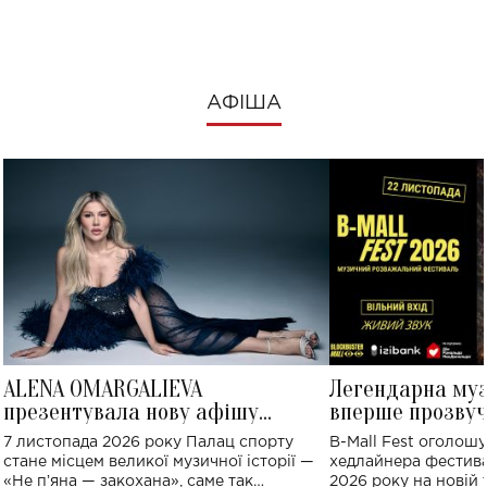
АФІША
ALENA OMARGALIEVA
Легендарна му
презентувала нову афішу
вперше прозвуч
великого концерту в Палаці
Україні: де від
7 листопада 2026 року Палац спорту
B-Mall Fest оголош
спорту
стане місцем великої музичної історії —
хедлайнера фестива
«Не пʼяна — закохана», саме так
2026 року на новій т