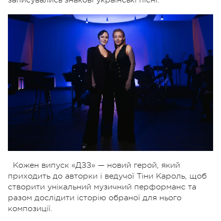
Кожен випуск «ДЗЗ» — новий герой, який
приходить до авторки і ведучої Тіни Кароль, щоб
створити унікальний музичний перформанс та
разом дослідити історію обраної для нього
композиції.