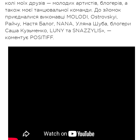
колі моїх друзів — молодих артистів, блогерів, а
також моєї танцювальної команди. До зйомок
приєдналися виконавці MOLODI, Ostrovskyi,
Райчу, Настя Балог, NANA, Уляна Шуба, блогери
Саша Кузьменко, LUNY та SNAZZYLIS», —
коментує POSITIFF.