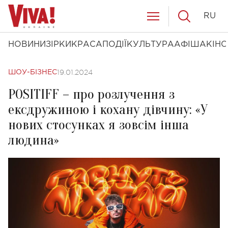
RU
НОВИНИ
ЗІРКИ
КРАСА
ПОДІЇ
КУЛЬТУРА
АФІША
КІНО
19.01.2024
ШОУ-БІЗНЕС
POSITIFF – про розлучення з
ексдружиною і кохану дівчину: «У
нових стосунках я зовсім інша
людина»