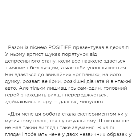
Разом із піснею POSITIFF презентував відеокліп.
У ньому артист шукає порятунок від
депресивного стану, коли все навколо здається
тьмяним і безглуздим, а час ніби уповільнюється.
Він вдається до звичайних «рятівних», на його
думку, розваг: вечірки, розкішні дівчата й вінтажні
авто. Але тільки лишившись сам-один, головний
герой знаходить вихід і перероджується,
здіймаючись вгору — далі від минулого.
«Для мене ця робота стала експериментом як у
музичному плані, так і у візуальному. Я ніколи ще
не мав такий вигляд і таке звучання. В кліпі
глядачі побачать мене у двох незвичних образах у