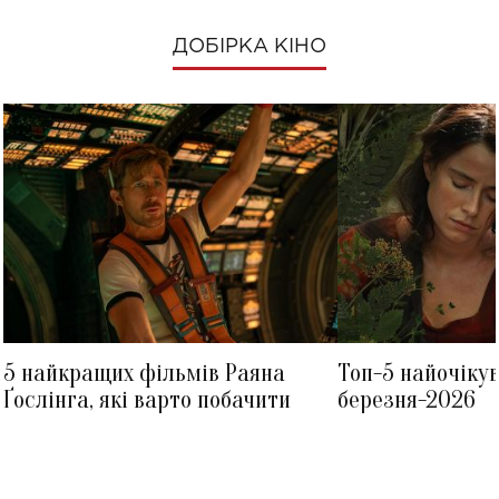
ДОБІРКА КІНО
5 найкращих фільмів Раяна
Топ-5 найочіку
Ґослінга, які варто побачити
березня-2026