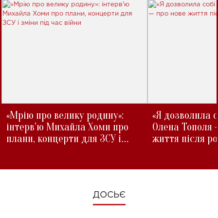
«Мрію про велику родину»:
«Я дозволила с
інтерв'ю Михайла Хоми про
Олена Тополя 
плани, концерти для ЗСУ і
життя після р
зміни під час війни
ДОСЬЄ