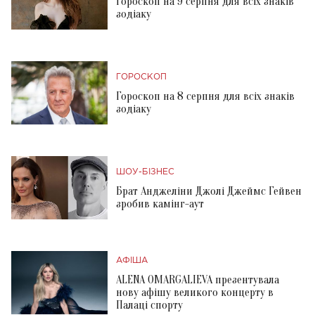
Гороскоп на 9 серпня для всіх знаків
зодіаку
ГОРОСКОП
Гороскоп на 8 серпня для всіх знаків
зодіаку
ШОУ-БІЗНЕС
Брат Анджеліни Джолі Джеймс Гейвен
зробив камінг-аут
АФІША
ALENA OMARGALIEVA презентувала
нову афішу великого концерту в
Палаці спорту