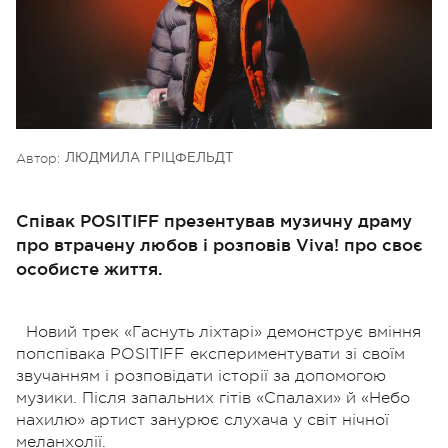
Автор:
ЛЮДМИЛА ГРІЦФЕЛЬДТ
Співак POSITIFF презентував музичну драму
про втрачену любов і розповів Viva! про своє
особисте життя.
Новий трек «Гаснуть ліхтарі» демонструє вміння
попспівака POSITIFF експериментувати зі своїм
звучанням і розповідати історії за допомогою
музики. Після запальних гітів «Спалахи» й «Небо
нахилю» артист занурює слухача у світ нічної
меланхолії.