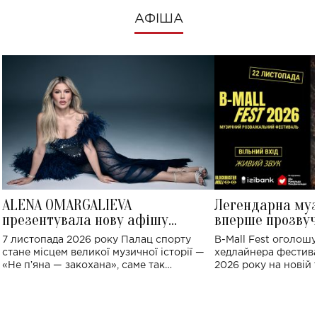
АФІША
ALENA OMARGALIEVA
Легендарна му
презентувала нову афішу
вперше прозвуч
великого концерту в Палаці
Україні: де від
7 листопада 2026 року Палац спорту
B-Mall Fest оголош
спорту
стане місцем великої музичної історії —
хедлайнера фестива
«Не пʼяна — закохана», саме так
2026 року на новій т
символічно названо майбутній концерт
stage відбудеться у
ALENA OMARGALIEVA.
ENIGMA VOICES' OR