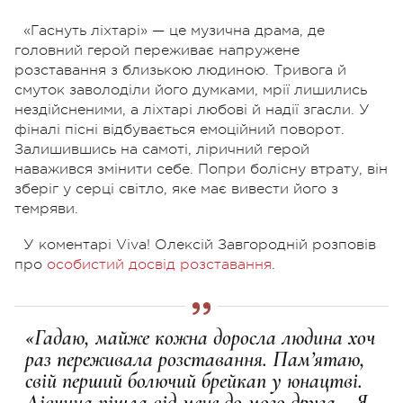
«Гаснуть ліхтарі» — це музична драма, де
головний герой переживає напружене
розставання з близькою людиною. Тривога й
смуток заволоділи його думками, мрії лишились
нездійсненими, а ліхтарі любові й надії згасли. У
фіналі пісні відбувається емоційний поворот.
Залишившись на самоті, ліричний герой
наважився змінити себе. Попри болісну втрату, він
зберіг у серці світло, яке має вивести його з
темряви.
У коментарі Viva! Олексій Завгородній розповів
про
особистий досвід розставання
.
«Гадаю, майже кожна доросла людина хоч
раз переживала розставання. Памʼятаю,
свій перший болючий брейкап у юнацтві.
Дівчина пішла від мене до мого друга… Я