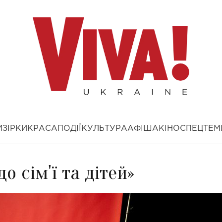
И
ЗІРКИ
КРАСА
ПОДІЇ
КУЛЬТУРА
АФІША
КІНО
СПЕЦТЕМ
о сім'ї та дітей»