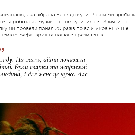
 командою, яка зібрала мене до купи. Разом ми зробил
 моя робота як музиканта не зупинилася. Звичайно,
ку ми провели понад 20 разів по всій Україні. А ще
інематографа, армії та нашого президента.
заду. На жаль, війна показала
ітлі. Були сварки та неприємні
 людина, і для мене це чуже. Але