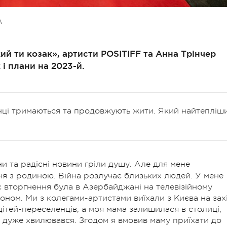
А
ий ти козак», артисти POSITIFF та Анна Трінчер
 і плани на 2023-й.
їнці тримаються та продовжують жити. Який найтепліш
ни та радісні новини гріли душу. Але для мене
я з родиною. Війна розлучає близьких людей. У мене
с вторгнення була в Азербайджані на телевізійному
оном. Ми з колегами-артистами виїхали з Києва на зах
дітей-переселенців, а моя мама залишилася в столиці,
 Я дуже хвилювався. Згодом я вмовив маму приїхати до