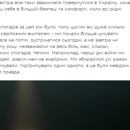
естра все-таки зважилася повернутися в Україну, хоч
ш себе в більшій безпеці та комфорті, коли всі рідні
спогадів за цей рік було, тому що ми всі дуже сильно
 серйозним вчителем, і ми почали більше цінувати
се на потім, зустрічатися сьогодні, а не завтра чи
му році, незважаючи на весь біль, жах, сльози,
них спогадів, теплих. Наприклад, перші дні війни ми
дей, зовсім нам не знайомих. Ми збиралися усі разом
умували, підтримували один одного, а це були невідомі
е правда.