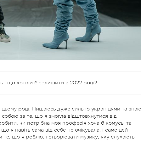
ь і що хотіли б залишити в 2022 році?
 в цьому році. Пишаюсь дуже сильно українцями та знаю
собою за те, що я змогла відштовхнутися від
робити, чи потрібна моя професія хоча б комусь, та
що я навіть сама від себе не очікувала, і саме цей
 те, що я роблю, і створювати музику, яку слухають