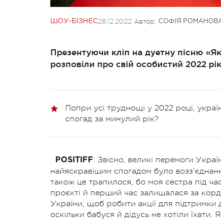
28.12.2022
Автор:
ШОУ-БІЗНЕС
СОФІЯ РОМАНОВ
Презентуючи кліп на дуетну пісню «Як
розповіли про свій особистий 2022 рік
Попри усі труднощі у 2022 році, укра
спогад за минулий рік?
: Звісно, великі перемоги Украї
POSITIFF
найяскравішим спогадом було возз'єднанн
також це трапилося, бо моя сестра під ча
проєкті й перший час залишалася за корд
України, щоб робити акції для підтримки 
оскільки бабуся й дідусь не хотіли їхати.