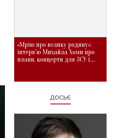
а
«Мрію про велику родину»:
інтерв'ю Михайла Хоми про
плани, концерти для ЗСУ і
зміни під час війни
ДОСЬЄ