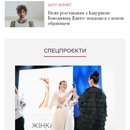
ШОУ-БІЗНЕС
Після розставання з Кацуріною:
Володимир Дантес показався з новою
обраницею
СПЕЦПРОЄКТИ