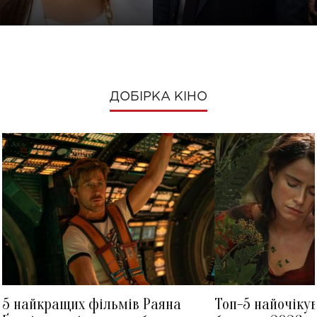
ДОБІРКА КІНО
5 найкращих фільмів Раяна
Топ-5 найочіку