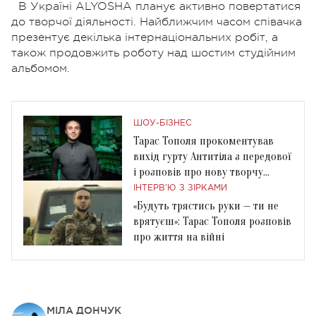
В Україні ALYOSHA планує активно повертатися
до творчої діяльності. Найближчим часом співачка
презентує декілька інтернаціональних робіт, а
також продовжить роботу над шостим студійним
альбомом.
ШОУ-БІЗНЕС
Тарас Тополя прокоментував
вихід гурту Антитіла з передової
і розповів про нову творчу
роботу в кіно
ІНТЕРВ'Ю З ЗІРКАМИ
«Будуть трястись руки — ти не
врятуєш»: Тарас Тополя розповів
про життя на війні
МІЛА ДОНЧУК