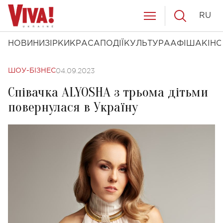
RU
НОВИНИ
ЗІРКИ
КРАСА
ПОДІЇ
КУЛЬТУРА
АФІША
КІНО
04.09.2023
ШОУ-БІЗНЕС
Співачка ALYOSHA з трьома дітьми
повернулася в Україну