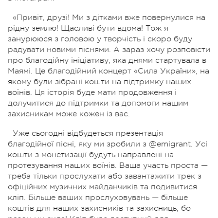
«Привіт, друзі! Ми з дітками вже повернулися на
рідну землю! Щасливі бути вдома! Тож я
занурююся з головою у творчість і скоро буду
радувати новими піснями. А зараз хочу розповісти
про благодійну ініціативу, яка днями стартувала в
Маямі. Це благодійний концерт «Сила України», на
якому були зібрані кошти на підтримку наших
воїнів. Ця історія буде мати продовження і
долучитися до підтримки та допомоги нашим
захисникам може кожен із вас.
Уже сьогодні відбудеться презентація
благодійної пісні, яку ми зробили з @emigrant. Усі
кошти з монетизації будуть направлені на
протезування наших воїнів. Ваша участь проста —
треба тільки прослухати або завантажити трек з
офіційних музичних майданчиків та подивитися
кліп. Більше ваших прослуховувань — більше
коштів для наших захисників та захисниць, бо