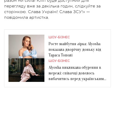
разом ми сила! Кліп буде доступний для
перегляду вже за декілька годин, слідкуйте за
сторінкою. Слава Україні! Слава ЗСУ!» —
повідомила артистка.
ШОУ-БІЗНЕС
Росте майбутня зірка: Alyosha
показала дворічну доньку від
Тараса Тополі
ШОУ-БІЗНЕС
Alyosha викликала обурення в
мережі: співачці довелось
вибачитись перед українськими
матерями