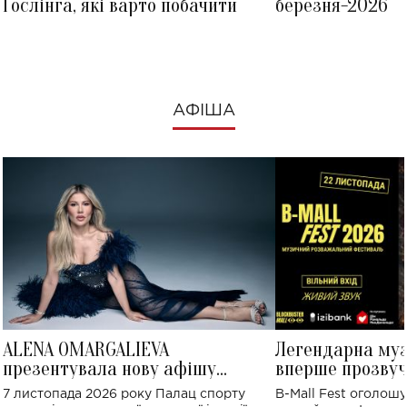
Ґослінга, які варто побачити
березня-2026
АФІША
ALENA OMARGALIEVA
Легендарна му
презентувала нову афішу
вперше прозвуч
великого концерту в Палаці
Україні: де від
7 листопада 2026 року Палац спорту
B-Mall Fest оголош