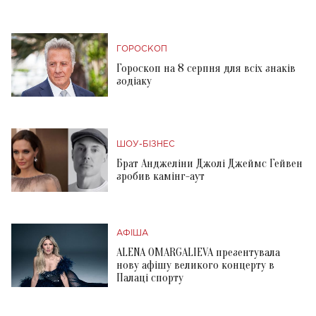
ГОРОСКОП
Гороскоп на 8 серпня для всіх знаків
зодіаку
ШОУ-БІЗНЕС
Брат Анджеліни Джолі Джеймс Гейвен
зробив камінг-аут
АФІША
ALENA OMARGALIEVA презентувала
нову афішу великого концерту в
Палаці спорту