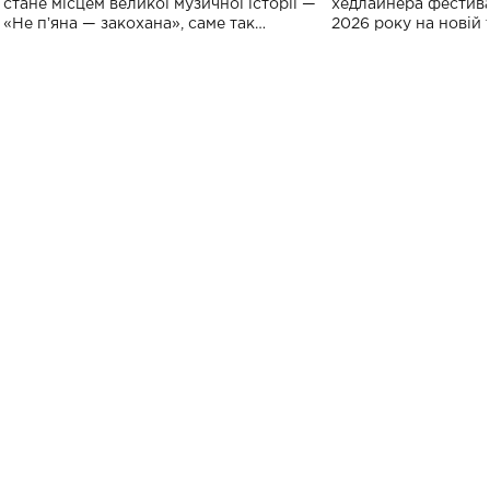
спорту
стане місцем великої музичної історії —
хедлайнера фестива
«Не пʼяна — закохана», саме так
2026 року на новій т
символічно названо майбутній концерт
stage відбудеться у
ALENA OMARGALIEVA.
ENIGMA VOICES' OR