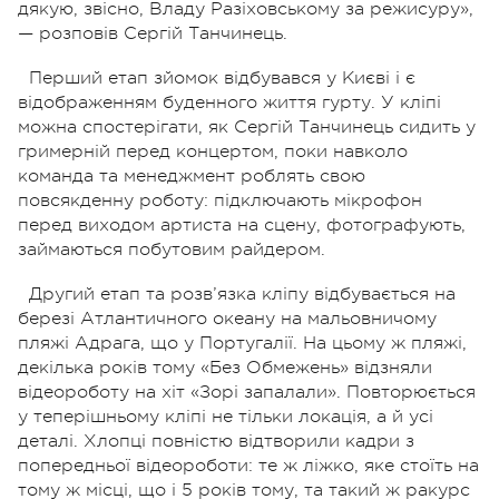
дякую, звісно, Владу Разіховському за режисуру»,
— розповів Сергій Танчинець.
Перший етап зйомок відбувався у Києві і є
відображенням буденного життя гурту. У кліпі
можна спостерігати, як Сергій Танчинець сидить у
гримерній перед концертом, поки навколо
команда та менеджмент роблять свою
повсякденну роботу: підключають мікрофон
перед виходом артиста на сцену, фотографують,
займаються побутовим райдером.
Другий етап та розв’язка кліпу відбувається на
березі Атлантичного океану на мальовничому
пляжі Адрага, що у Португалії. На цьому ж пляжі,
декілька років тому «Без Обмежень» відзняли
відеороботу на хіт «Зорі запалали». Повторюється
у теперішньому кліпі не тільки локація, а й усі
деталі. Хлопці повністю відтворили кадри з
попередньої відеороботи: те ж ліжко, яке стоїть на
тому ж місці, що і 5 років тому, та такий ж ракурс