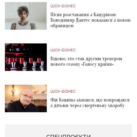
ШОУ-БІЗНЕС
Після розставання з Кацуріною:
Володимир Дантес показався з новою
обраницею
ШОУ-БІЗНЕС
Відомо, хто став другим тренером
нового сезону «Голосу країни»
ШОУ-БІЗНЕС
Філ Коллінз зізнався, що попрощався
з дітьми через смертельну хворобу