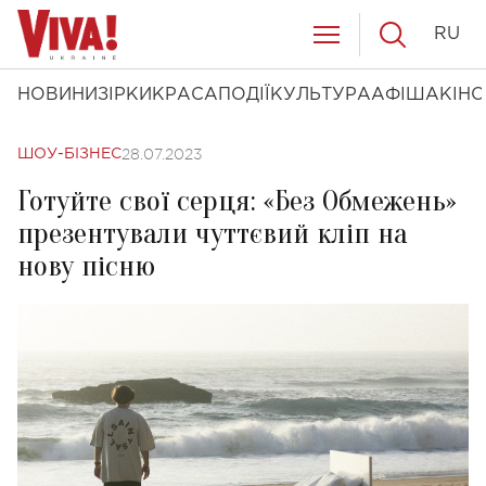
RU
НОВИНИ
ЗІРКИ
КРАСА
ПОДІЇ
КУЛЬТУРА
АФІША
КІНО
28.07.2023
ШОУ-БІЗНЕС
Готуйте свої серця: «Без Обмежень»
презентували чуттєвий кліп на
нову пісню