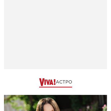
АСТРО