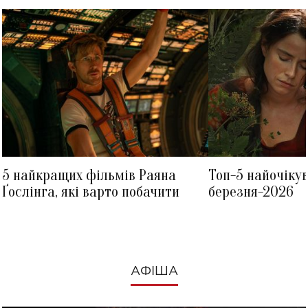
5 найкращих фільмів Раяна
Топ-5 найочіку
Ґослінга, які варто побачити
березня-2026
АФІША