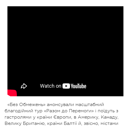
«Без Обмежень» анонсували масштабний
благодійний тур «Разом до Перемоги» і поїдуть з
гастролями у країни Європи, в Америку, Канаду,
Велику Британію, країни Балтії й, звісно, містами