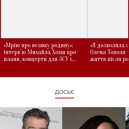
«Мрію про велику родину»:
«Я дозволила с
інтерв'ю Михайла Хоми про
Олена Тополя 
плани, концерти для ЗСУ і
життя після р
зміни під час війни
ДОСЬЄ