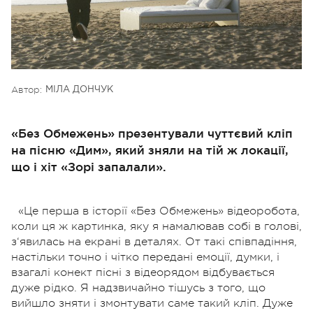
Автор:
МІЛА ДОНЧУК
«Без Обмежень» презентували чуттєвий кліп
на пісню «Дим», який зняли на тій ж локації,
що і хіт «Зорі запалали».
«Це перша в історії «Без Обмежень» відеоробота,
коли ця ж картинка, яку я намалював собі в голові,
з‘явилась на екрані в деталях. От такі співпадіння,
настільки точно і чітко передані емоції, думки, і
взагалі конект пісні з відеорядом відбувається
дуже рідко. Я надзвичайно тішусь з того, що
вийшло зняти і змонтувати саме такий кліп. Дуже