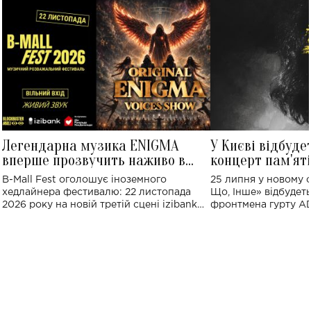
Легендарна музика ENIGMA
У Києві відбуде
вперше прозвучить наживо в
концерт пам'ят
Україні: де відбудеться концерт
Клименка: понад
B-Mall Fest оголошує іноземного
25 липня у новому o
виконають пісн
хедлайнера фестивалю: 22 листопада
Що, Інше» відбудеть
2026 року на новій третій сцені izibank
фронтмена гурту A
stage відбудеться українська прем'єра
Клименка. Це буде 
ENIGMA VOICES' ORIGINAL LIVE SHOW.
вечір, присвячений 
творчість стала си
справжньої любові д