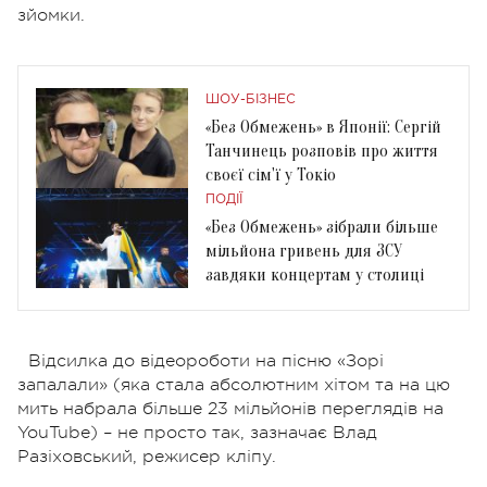
зйомки.
ШОУ-БІЗНЕС
«Без Обмежень» в Японії: Сергій
Танчинець розповів про життя
своєї сім'ї у Токіо
ПОДІЇ
«Без Обмежень» зібрали більше
мільйона гривень для ЗСУ
завдяки концертам у столиці
Відсилка до відеороботи на пісню «Зорі
запалали» (яка стала абсолютним хітом та на цю
мить набрала більше 23 мільйонів переглядів на
YouTube) – не просто так, зазначає Влад
Разіховський, режисер кліпу.