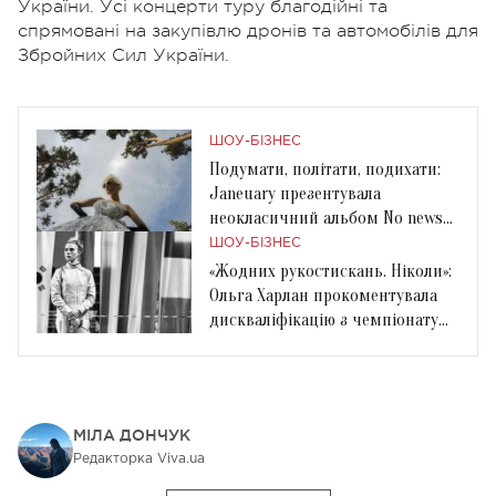
України. Усі концерти туру благодійні та
спрямовані на закупівлю дронів та автомобілів для
Збройних Сил України.
ШОУ-БІЗНЕС
Подумати, політати, подихати:
Janeuary презентувала
неокласичний альбом No news
but muse
ШОУ-БІЗНЕС
«Жодних рукостискань. Ніколи»:
Ольга Харлан прокоментувала
дискваліфікацію з чемпіонату
світу
МІЛА ДОНЧУК
Редакторка Viva.ua