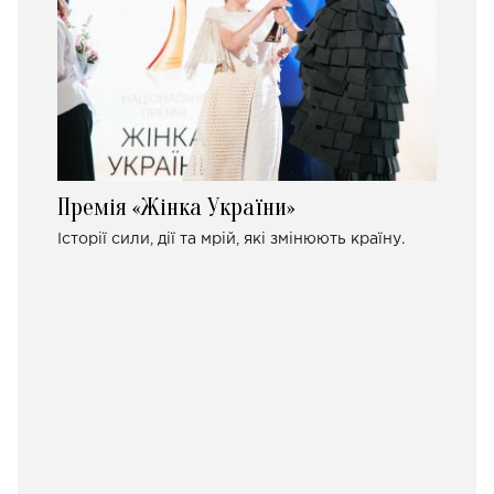
Премія «Жінка України»
Історії сили, дії та мрій, які змінюють країну.