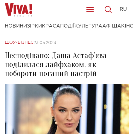
RU
НОВИНИ
ЗІРКИ
КРАСА
ПОДІЇ
КУЛЬТУРА
АФІША
КІНО
23.05.2023
ШОУ-БІЗНЕС
Несподівано: Даша Астаф’єва
поділилася лайфхаком, як
побороти поганий настрій