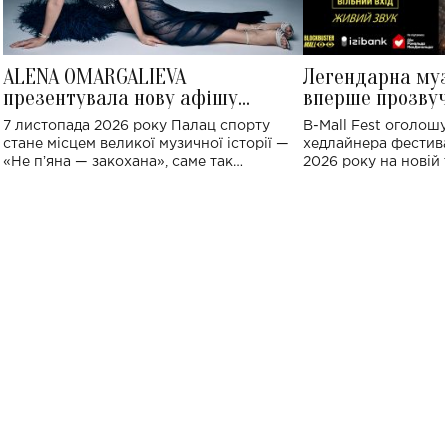
ALENA OMARGALIEVA
Легендарна му
презентувала нову афішу
вперше прозвуч
великого концерту в Палаці
Україні: де від
7 листопада 2026 року Палац спорту
B-Mall Fest оголош
спорту
стане місцем великої музичної історії —
хедлайнера фестива
«Не пʼяна — закохана», саме так
2026 року на новій т
символічно названо майбутній концерт
stage відбудеться у
ALENA OMARGALIEVA.
ENIGMA VOICES' OR