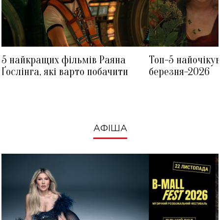
5 найкращих фільмів Раяна
Топ-5 найочіку
Ґослінга, які варто побачити
березня-2026
АФІША