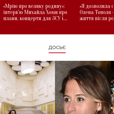
«Мрію про велику родину»:
«Я дозволила с
інтерв'ю Михайла Хоми про
Олена Тополя 
плани, концерти для ЗСУ і
життя після р
зміни під час війни
ДОСЬЄ