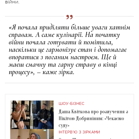
війни.
«Я почала приділяти більше уваги хатнім
справам. А саме кулінарії. На початку
війни почала готувати й помітила,
наскільки це гармонізує стан і допомагає
впоратися з поганим настроєм. Ще й
маєш смачну та гарну страву в кінці
процесу», – каже зірка.
ШОУ-БІЗНЕС
Даша Квіткова про розлучення з
Нікітою Добриніним: «Чекаємо
суду»
ІНТЕРВ'Ю З ЗІРКАМИ