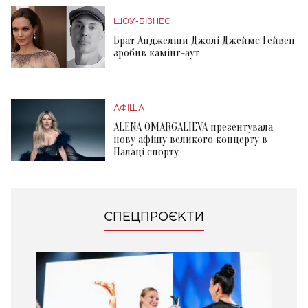
ШОУ-БІЗНЕС
Брат Анджеліни Джолі Джеймс Гейвен
зробив камінг-аут
АФІША
ALENA OMARGALIEVA презентувала
нову афішу великого концерту в
Палаці спорту
СПЕЦПРОЄКТИ