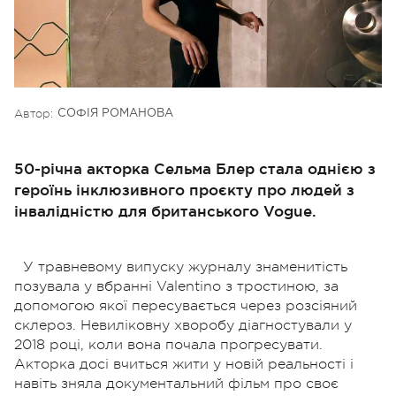
Автор:
СОФІЯ РОМАНОВА
50-річна акторка Сельма Блер стала однією з
героїнь інклюзивного проєкту про людей з
інвалідністю для британського Vogue.
У травневому випуску журналу знаменитість
позувала у вбранні Valentino з тростиною, за
допомогою якої пересувається через розсіяний
склероз. Невиліковну хворобу діагностували у
2018 році, коли вона почала прогресувати.
Акторка досі вчиться жити у новій реальності і
навіть зняла документальний фільм про своє