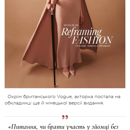
Окрім британського Vogue, акторка постала на
обкладинці ще й німецької версії видання.
«Питання, чи брати участь у зйомці без