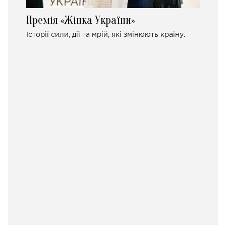
Премія «Жінка України»
Історії сили, дії та мрій, які змінюють країну.