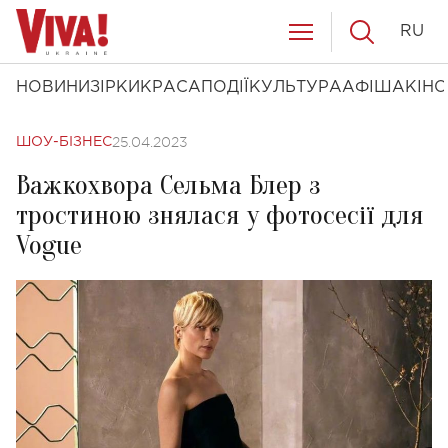
RU
НОВИНИ
ЗІРКИ
КРАСА
ПОДІЇ
КУЛЬТУРА
АФІША
КІНО
25.04.2023
ШОУ-БІЗНЕС
Важкохвора Сельма Блер з
тростиною знялася у фотосесії для
Vogue