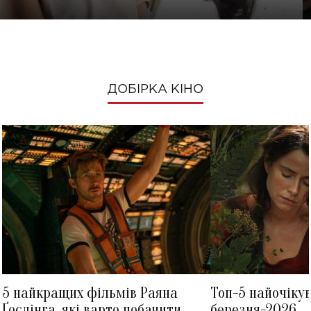
ДОБІРКА КІНО
5 найкращих фільмів Раяна
Топ-5 найочіку
Ґослінга, які варто побачити
березня-2026