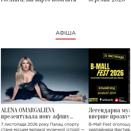
АФІША
ALENA OMARGALIEVA
Легендарна му
презентувала нову афішу
вперше прозвуч
великого концерту в Палаці
Україні: де від
7 листопада 2026 року Палац спорту
B-Mall Fest оголош
спорту
стане місцем великої музичної історії —
хедлайнера фестива