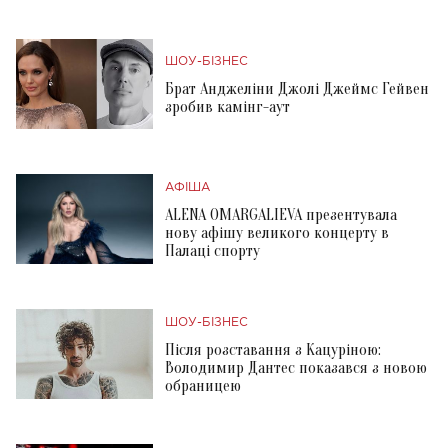
ШОУ-БІЗНЕС
Брат Анджеліни Джолі Джеймс Гейвен
зробив камінг-аут
АФІША
ALENA OMARGALIEVA презентувала
нову афішу великого концерту в
Палаці спорту
ШОУ-БІЗНЕС
Після розставання з Кацуріною:
Володимир Дантес показався з новою
обраницею