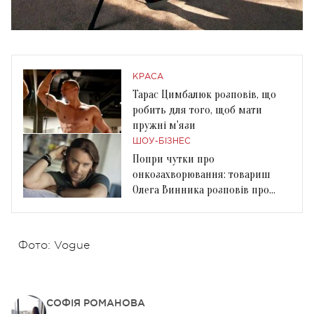
КРАСА
Тарас Цимбалюк розповів, що
робить для того, щоб мати
пружні м'язи
ШОУ-БІЗНЕС
Попри чутки про
онкозахворювання: товариш
Олега Винника розповів про
його стан
Фото: Vogue
СОФІЯ РОМАНОВА