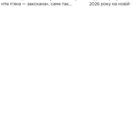
«Не пʼяна — закохана», саме так
2026 року на новій т
символічно названо майбутній концерт
stage відбудеться у
ALENA OMARGALIEVA.
ENIGMA VOICES' OR