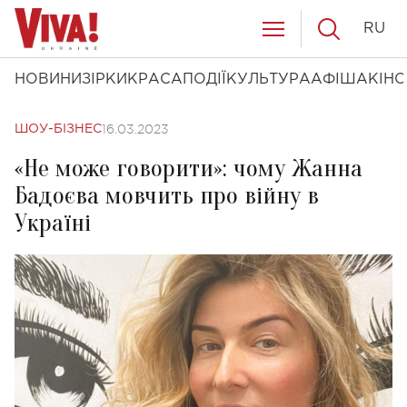
RU
НОВИНИ
ЗІРКИ
КРАСА
ПОДІЇ
КУЛЬТУРА
АФІША
КІНО
16.03.2023
ШОУ-БІЗНЕС
«Не може говорити»: чому Жанна
Бадоєва мовчить про війну в
Україні