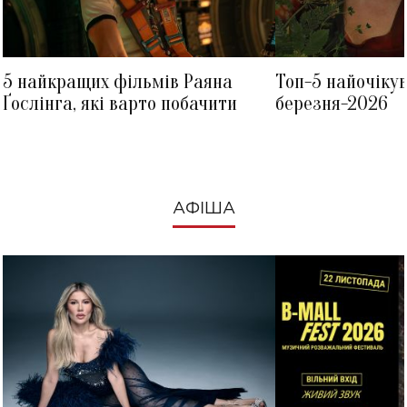
5 найкращих фільмів Раяна
Топ-5 найочіку
Ґослінга, які варто побачити
березня-2026
АФІША