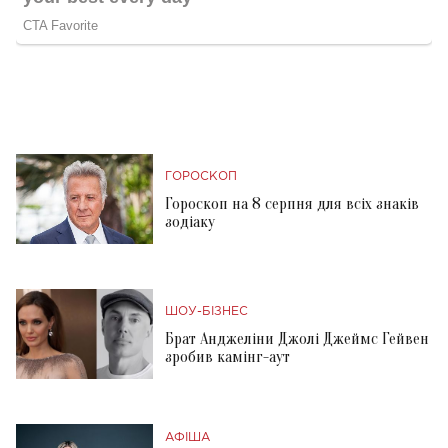
ГОРОСКОП
Гороскоп на 8 серпня для всіх знаків
зодіаку
ШОУ-БІЗНЕС
Брат Анджеліни Джолі Джеймс Гейвен
зробив камінг-аут
АФІША