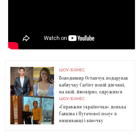
ШОУ-БІЗНЕС
Володимир Остапчук подарував
каблучку Cartier новій дівчині,
на якій, ймовірно, одружився
ШОУ-БІЗНЕС
«Справжня україночка»: донька
Галкіна і Пугачової позує в
вишиванці і віночку