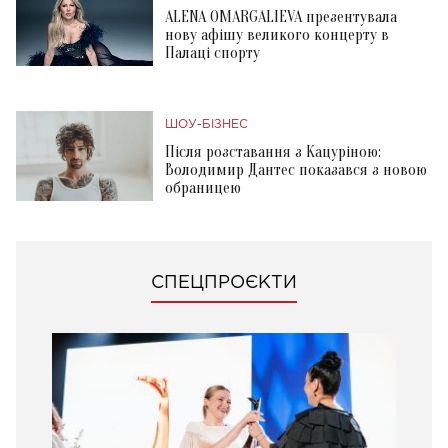
ALENA OMARGALIEVA презентувала
нову афішу великого концерту в
Палаці спорту
ШОУ-БІЗНЕС
Після розставання з Кацуріною:
Володимир Дантес показався з новою
обраницею
СПЕЦПРОЄКТИ