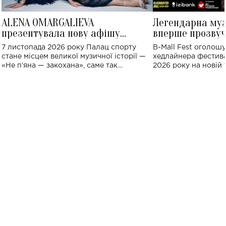
ALENA OMARGALIEVA
Легендарна му
презентувала нову афішу
вперше прозвуч
великого концерту в Палаці
Україні: де від
7 листопада 2026 року Палац спорту
B-Mall Fest оголош
спорту
стане місцем великої музичної історії —
хедлайнера фестива
«Не пʼяна — закохана», саме так
2026 року на новій т
символічно названо майбутній концерт
stage відбудеться у
ALENA OMARGALIEVA.
ENIGMA VOICES' OR