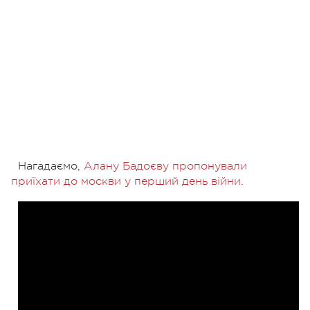
Нагадаємо,
Алану Бадоєву пропонували
приїхати до москви у перший день війни
.