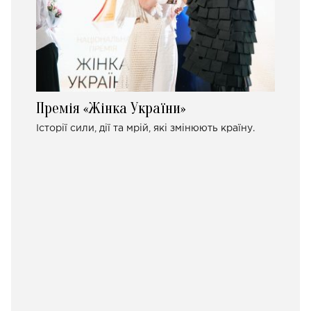
Премія «Жінка України»
Історії сили, дії та мрій, які змінюють країну.