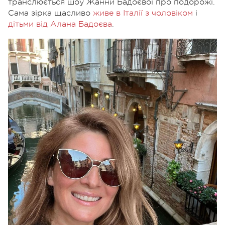
транслюється шоу Жанни Бадоєвої про подорожі.
Сама зірка щасливо
живе в Італії з чоловіком
і
дітьми від Алана Бадоєва
.