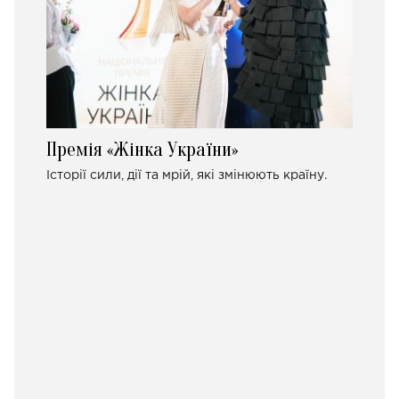
Премія «Жінка України»
Історії сили, дії та мрій, які змінюють країну.