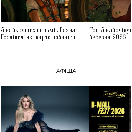
5 найкращих фільмів Раяна
Топ-5 найочіку
Ґослінга, які варто побачити
березня-2026
АФІША