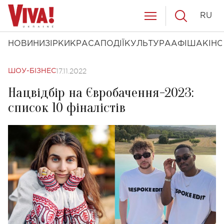
RU
НОВИНИ
ЗІРКИ
КРАСА
ПОДІЇ
КУЛЬТУРА
АФІША
КІНО
17.11.2022
ШОУ-БІЗНЕС
Нацвідбір на Євробачення-2023:
список 10 фіналістів