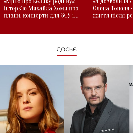
«Мрію про велику родину»:
«Я дозволила с
інтерв'ю Михайла Хоми про
Олена Тополя 
плани, концерти для ЗСУ і
життя після р
зміни під час війни
ДОСЬЄ