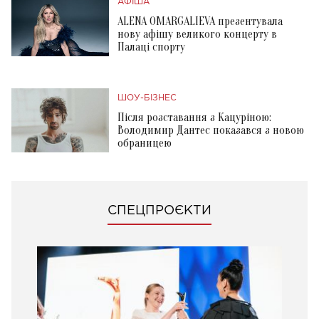
АФІША
ALENA OMARGALIEVA презентувала
нову афішу великого концерту в
Палаці спорту
ШОУ-БІЗНЕС
Після розставання з Кацуріною:
Володимир Дантес показався з новою
обраницею
СПЕЦПРОЄКТИ