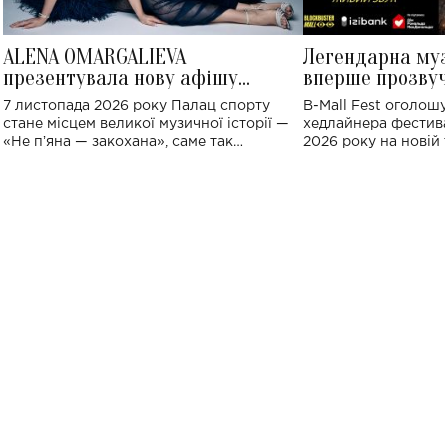
ALENA OMARGALIEVA
Легендарна му
презентувала нову афішу
вперше прозвуч
великого концерту в Палаці
Україні: де від
7 листопада 2026 року Палац спорту
B-Mall Fest оголош
спорту
стане місцем великої музичної історії —
хедлайнера фестива
«Не пʼяна — закохана», саме так
2026 року на новій т
символічно названо майбутній концерт
stage відбудеться у
ALENA OMARGALIEVA.
ENIGMA VOICES' OR