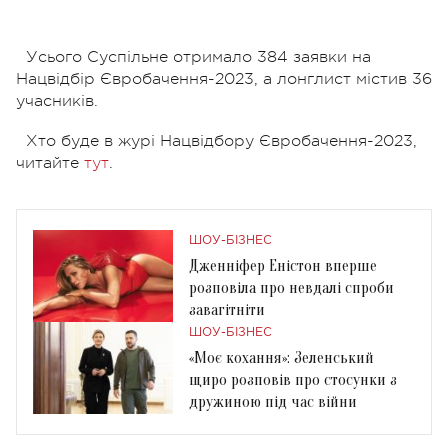
Усього Суспільне отримало 384 заявки на
Нацвідбір Євробачення-2023, а лонглист містив 36
учасників.
Хто буде в журі Нацвідбору Євробачення-2023,
читайте
тут
.
ШОУ-БІЗНЕС
Дженніфер Еністон вперше
розповіла про невдалі спроби
завагітніти
ШОУ-БІЗНЕС
«Моє кохання»: Зеленський
щиро розповів про стосунки з
дружиною під час війни