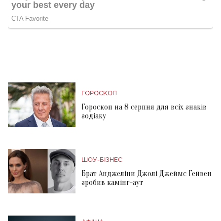
ГОРОСКОП
Гороскоп на 8 серпня для всіх знаків
зодіаку
ШОУ-БІЗНЕС
Брат Анджеліни Джолі Джеймс Гейвен
зробив камінг-аут