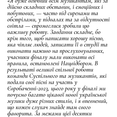
«Я дуже вдячний всім музикантам, які за
дійсно складних обставин, і емоційних і
побутових, — часто під сиренами та
обстрілами, у підвалах та за відсутності
світла — спромоглися зробили цю
важливу роботу. Завдання складне, бо
крім того, щоб написати хорошу пісню,
яка чіпляє людей, записати її в студії та
виконати наживо на прослуховуваннях,
учасники фіналу мали виконати всі
правила, встановлені Нацвідбором. В
результаті великої спільної роботи
команди Суспільного та музикантів, які
подали свої пісні на участь у
Євробаченні-2023, цього року у фіналі ми
почуємо багато цікавої нової української
музики дуже різних стилів, і я впевнений,
що кожен слухач знайде там свого
фаворита. За межами цієї десятки