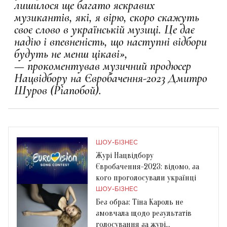
лишилося ще багато яскравих
музикантів, які, я вірю, скоро скажуть
своє слово в українській музиці. Це дає
надію і впевненість, що наступні відбори
будуть не менш цікаві»,
—
прокоментував музичний продюсер
Нацвідбору на Євробачення-2023 Дмитро
Шуров (Pianoбой).
ШОУ-БІЗНЕС
Журі Нацвідбору
Євробачення-2023: відомо, за
кого проголосували українці
ШОУ-БІЗНЕС
Без образ: Тіна Кароль не
змовчала щодо результатів
голосування за журі