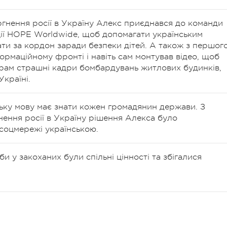
гнення росії в Україну Алекс приєднався до команди
ції HOPE Worldwide, щоб допомагати українським
ти за кордон заради безпеки дітей. А також з першог
ормаційному фронті і навіть сам монтував відео, щоб
рам страшні кадри бомбардувань житлових будинків,
Україні.
ьку мову має знати кожен громадянин держави. З
ення росії в Україну рішення Алекса було
 соцмережі українською.
и у закоханих були спільні цінності та збігалися