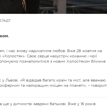
ЕЛЬДТ
ком.
тям, і нас знову надихатиме любов. Вже 28 жовтня на
і «Холостяк». Своє серце назустріч коханню і мрії
ропонуємо познайомитися з новим Холостяком ближче 
у Львові. «Я відвідав багато країн та міст, але вважаю
осферним та найкращим місцем на планеті», – говорит
а ще у дитинстві завдяки батькові. Вже у 16 років