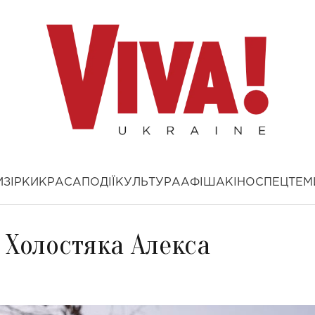
И
ЗІРКИ
КРАСА
ПОДІЇ
КУЛЬТУРА
АФІША
КІНО
СПЕЦТЕМ
о Холостяка Алекса