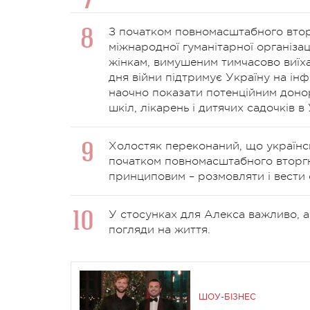
З початком повномасштабного втор
міжнародної гуманітарної організа
жінкам, вимушеним тимчасово виїха
дня війни підтримує Україну на інф
наочно показати потенційним доно
шкіл, лікарень і дитячих садочків в 
Холостяк переконаний, що українс
початком повномасштабного вторгн
принциповим – розмовляти і вести
У стосунках для Алекса важливо, аб
погляди на життя.
ШОУ-БІЗНЕС