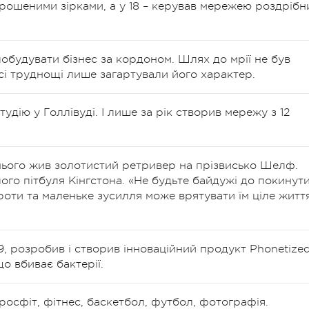
апрошеними зірками, а у 18 – керував мережею роздрібн
обудувати бізнес за кордоном. Шлях до мрії не був
всі труднощі лише загартували його характер.
удію у Голлівуді. І лише за рік створив мережу з 12
нього жив золотистий ретривер на прізвисько Шелф.
лого пітбуля Кінгстона. «Не будьте байдужі до покинут
роти та маленьке зусилля може врятувати їм ціле життя
9, розробив і створив інноваційний продукт Phonetized
о вбиває бактерії.
кросфіт, фітнес, баскетбол, футбол, фотографія.