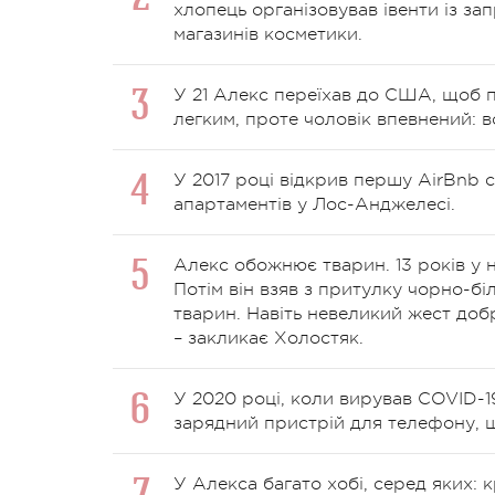
хлопець організовував івенти із з
магазинів косметики.
У 21 Алекс переїхав до США, щоб п
легким, проте чоловік впевнений: 
У 2017 році відкрив першу AirBnb ст
апартаментів у Лос-Анджелесі.
Алекс обожнює тварин. 13 років у 
Потім він взяв з притулку чорно-бі
тварин. Навіть невеликий жест доб
– закликає Холостяк.
У 2020 році, коли вирував COVID-1
зарядний пристрій для телефону, щ
У Алекса багато хобі, серед яких: 