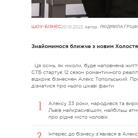
20.10.2022
Автор:
ШОУ-БІЗНЕС
ЛЮДМИЛА ГРІЦФ
Знайомимося ближче з новим Холостя
Ця осінь, як ніколи, буде наповнена жит
СТБ стартує 12 сезон романтичного реаліт
відкриє бізнесмен Алекс Топольський. П
дізнатися про нього цікаві факти.
Алексу 33 роки, народився та виріс 
Львів найкрасивішим, найбільш атм
про рідне місто чоловік.
Інтерес до бізнесу з’явився в Алекс