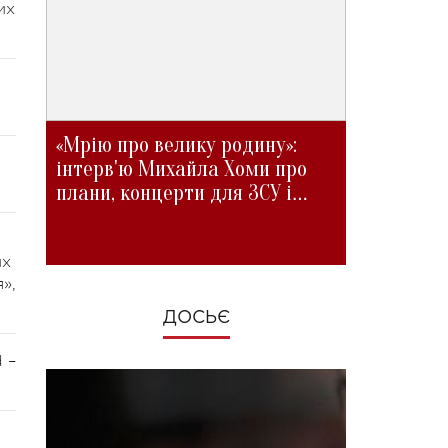
их
«Мрію про велику родину»:
інтерв'ю Михайла Хоми про
плани, концерти для ЗСУ і
зміни під час війни
их
»,
ДОСЬЄ
 –