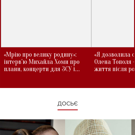
«Мрію про велику родину»:
«Я дозволила с
інтерв'ю Михайла Хоми про
Олена Тополя 
плани, концерти для ЗСУ і
життя після р
зміни під час війни
ДОСЬЄ