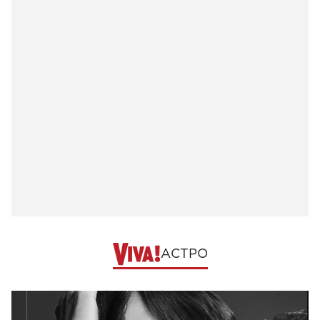
АСТРО