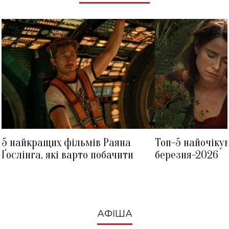
5 найкращих фільмів Раяна
Топ-5 найочіку
Ґослінга, які варто побачити
березня-2026
АФІША