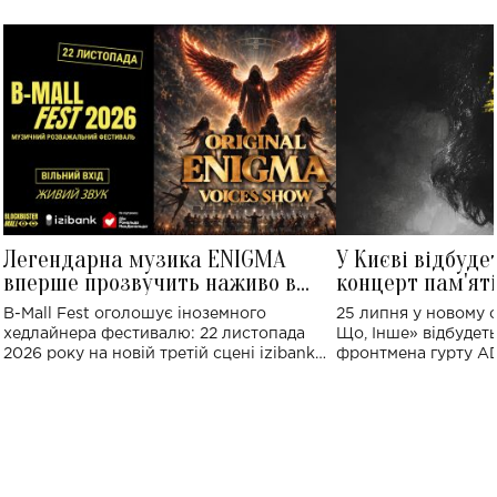
Легендарна музика ENIGMA
У Києві відбуде
вперше прозвучить наживо в
концерт пам'ят
Україні: де відбудеться концерт
Клименка: понад
B-Mall Fest оголошує іноземного
25 липня у новому o
виконають пісн
хедлайнера фестивалю: 22 листопада
Що, Інше» відбудеть
2026 року на новій третій сцені izibank
фронтмена гурту A
stage відбудеться українська прем'єра
Клименка. Це буде 
ENIGMA VOICES' ORIGINAL LIVE SHOW.
вечір, присвячений 
творчість стала си
справжньої любові д