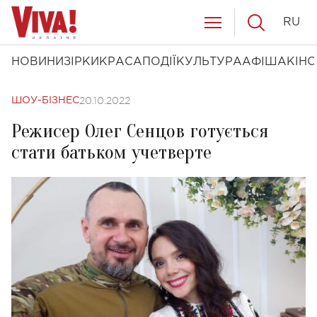
RU
НОВИНИ
ЗІРКИ
КРАСА
ПОДІЇ
КУЛЬТУРА
АФІША
КІНО
20.10.2022
ШОУ-БІЗНЕС
Режисер Олег Сенцов готується
стати батьком учетверте