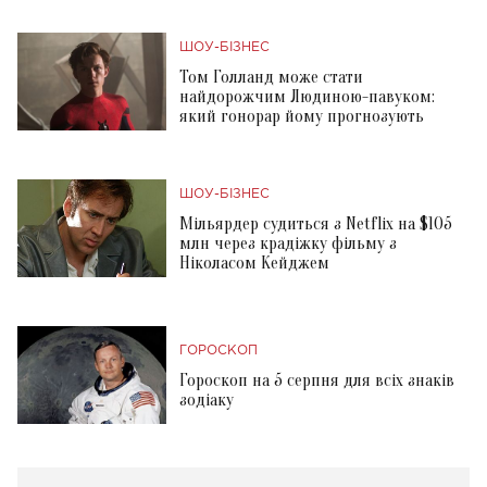
ШОУ-БІЗНЕС
Том Голланд може стати
найдорожчим Людиною-павуком:
який гонорар йому прогнозують
ШОУ-БІЗНЕС
Мільярдер судиться з Netflix на $105
млн через крадіжку фільму з
Ніколасом Кейджем
ГОРОСКОП
Гороскоп на 5 серпня для всіх знаків
зодіаку