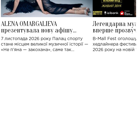
ALENA OMARGALIEVA
Легендарна му
презентувала нову афішу
вперше прозвуч
великого концерту в Палаці
Україні: де від
7 листопада 2026 року Палац спорту
B-Mall Fest оголош
спорту
стане місцем великої музичної історії —
хедлайнера фестива
«Не пʼяна — закохана», саме так
2026 року на новій т
символічно названо майбутній концерт
stage відбудеться у
ALENA OMARGALIEVA.
ENIGMA VOICES' OR