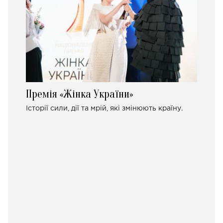
Премія «Жінка України»
Історії сили, дії та мрій, які змінюють країну.