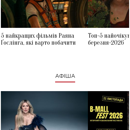
5 найкращих фільмів Раяна
Топ-5 найочіку
Ґослінга, які варто побачити
березня-2026
АФІША