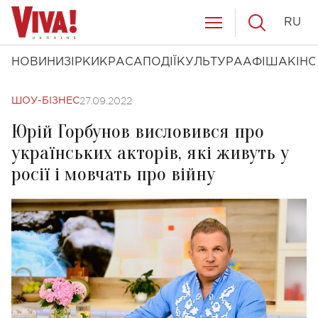
RU
НОВИНИ
ЗІРКИ
КРАСА
ПОДІЇ
КУЛЬТУРА
АФІША
КІНО
27.09.2022
ШОУ-БІЗНЕС
Юрій Горбунов висловився про
українських акторів, які живуть у
росії і мовчать про війну