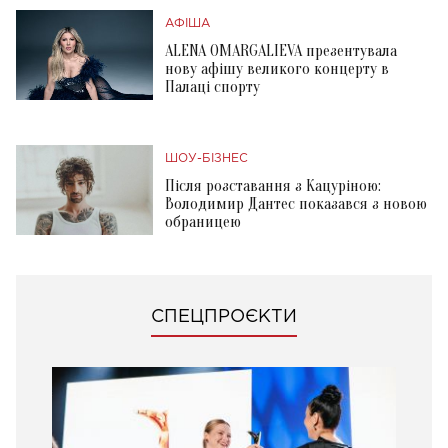
АФІША
ALENA OMARGALIEVA презентувала
нову афішу великого концерту в
Палаці спорту
ШОУ-БІЗНЕС
Після розставання з Кацуріною:
Володимир Дантес показався з новою
обраницею
СПЕЦПРОЄКТИ