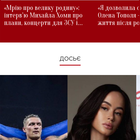
«Мрію про велику родину»:
«Я дозволила с
інтерв'ю Михайла Хоми про
Олена Тополя 
плани, концерти для ЗСУ і
життя після р
зміни під час війни
ДОСЬЄ