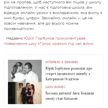
рік не пропав, щоб наступного він пішов у школу
підготовленим. У нас є підготовча школа, він
відвідує онлайн-уроки з викладачкою, яка вчить з
ним букви, цифри. Звичайно, онлайн — це не
зовсім навчання, але до всього можна
призвичаїтися».
Недавно
Юрій Горбунов прокоментував
повернення шоу «Голос країни» під час війни
.
ІНТЕРВ'Ю З ЗІРКАМИ
Юрій Горбунов розповів про
секрет ідеального шлюбу з
Катериною Осадчею
ШОУ-БІЗНЕС
Восьма дитина! Алек Болдвін
знову став батьком