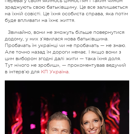
перевагу своїм якимось цінностям і таким чином
зраджують свою батьківщину. Це все залишається
на їхній совісті. Це їхня особиста справа, яка потім
буде впливати на їхнє життя.
Звичайно, вони не зможуть більше повернутися
додому, у них з’явилася нова батьківщина.
Пробачать їм українці чи не пробачать — не знаю.
Але точно назад їм дороги немає. І якщо вони з
цим вибором згодні далі жити — така їхня доля.
Тут нічого не зробиш», — прокоментував ведучий
в інтерв’ю для
КП Україна
.