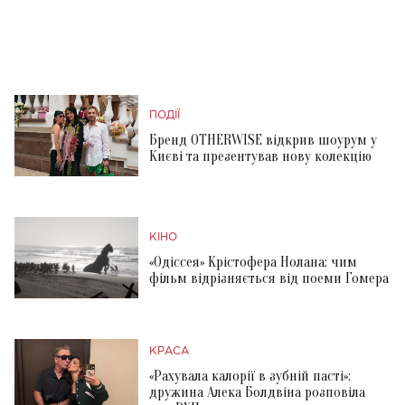
ПОДІЇ
Бренд OTHERWISE відкрив шоурум у
Києві та презентував нову колекцію
КІНО
«Одіссея» Крістофера Нолана: чим
фільм відрізняється від поеми Гомера
КРАСА
«Рахувала калорії в зубній пасті»:
дружина Алека Болдвіна розповіла