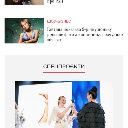
про РХП
ШОУ-БІЗНЕС
Гайтана показала 9-річну доньку:
рідкісне фото з відпочинку розчулило
мережу
СПЕЦПРОЄКТИ