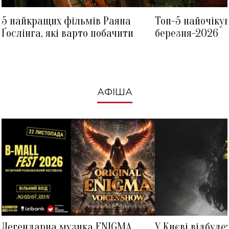
5 найкращих фільмів Раяна
Топ-5 найочіку
Ґослінга, які варто побачити
березня-2026
АФІША
Легендарна музика ENIGMA
У Києві відбуде