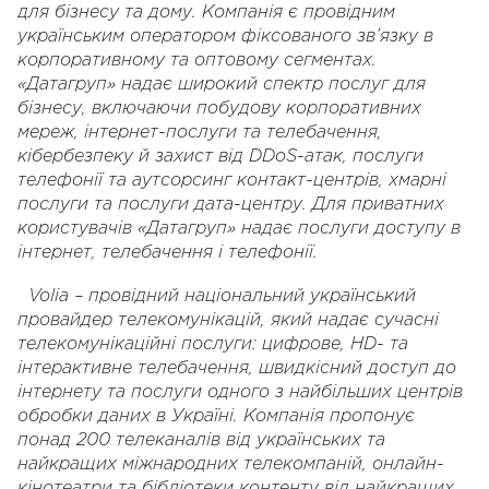
для бізнесу та дому. Компанія є провідним
українським оператором фіксованого зв’язку в
корпоративному та оптовому сегментах.
«Датагруп» надає широкий спектр послуг для
бізнесу, включаючи побудову корпоративних
мереж, інтернет-послуги та телебачення,
кібербезпеку й захист від DDoS-атак, послуги
телефонії та аутсорсинг контакт-центрів, хмарні
послуги та послуги дата-центру. Для приватних
користувачів «Датагруп» надає послуги доступу в
інтернет, телебачення і телефонії.
Volia – провідний національний український
провайдер телекомунікацій, який надає сучасні
телекомунікаційні послуги: цифрове, HD- та
інтерактивне телебачення, швидкісний доступ до
інтернету та послуги одного з найбільших центрів
обробки даних в Україні. Компанія пропонує
понад 200 телеканалів від українських та
найкращих міжнародних телекомпаній, онлайн-
кінотеатри та бібліотеки контенту від найкращих