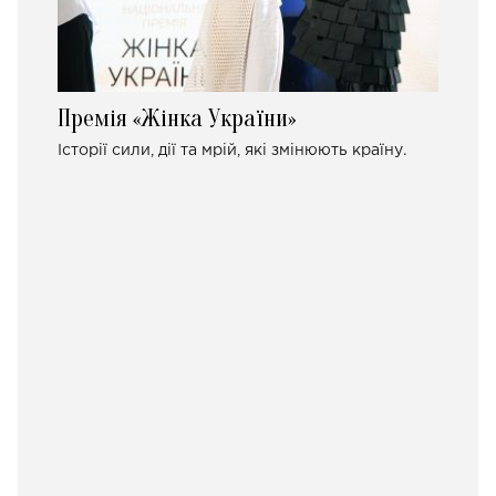
Премія «Жінка України»
Історії сили, дії та мрій, які змінюють країну.