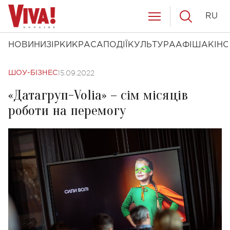
RU
НОВИНИ
ЗІРКИ
КРАСА
ПОДІЇ
КУЛЬТУРА
АФІША
КІНО
15.09.2022
ШОУ-БІЗНЕС
«Датагруп-Volia» – сім місяців
роботи на перемогу