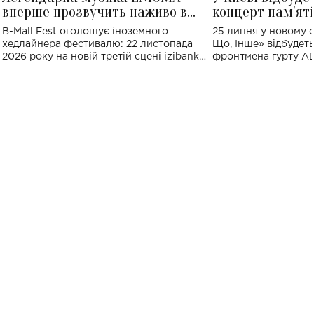
вперше прозвучить наживо в
концерт пам'ят
Україні: де відбудеться концерт
Клименка: понад
B-Mall Fest оголошує іноземного
25 липня у новому o
виконають пісн
хедлайнера фестивалю: 22 листопада
Що, Інше» відбудеть
2026 року на новій третій сцені izibank
фронтмена гурту A
stage відбудеться українська прем'єра
Клименка. Це буде 
ENIGMA VOICES' ORIGINAL LIVE SHOW.
вечір, присвячений 
творчість стала си
справжньої любові д