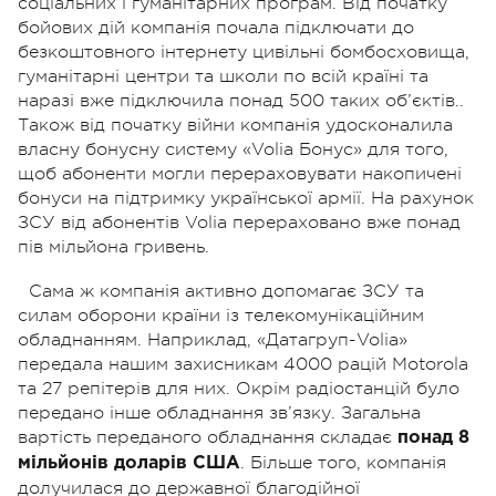
соціальних і гуманітарних програм. Від початку
бойових дій компанія почала підключати до
безкоштовного інтернету цивільні бомбосховища,
гуманітарні центри та школи по всій країні та
наразі вже підключила понад 500 таких об’єктів..
Також від початку війни компанія удосконалила
власну бонусну систему «Volia Бонус» для того,
щоб абоненти могли перераховувати накопичені
бонуси на підтримку української армії. На рахунок
ЗСУ від абонентів Volia перераховано вже понад
пів мільйона гривень.
Сама ж компанія активно допомагає ЗСУ та
силам оборони країни із телекомунікаційним
обладнанням. Наприклад, «Датагруп-Volia»
передала нашим захисникам 4000 рацій Motorola
та 27 репітерів для них. Окрім радіостанцій було
передано інше обладнання зв’язку. Загальна
вартість переданого обладнання складає
понад 8
. Більше того, компанія
мільйонів доларів США
долучилася до державної благодійної