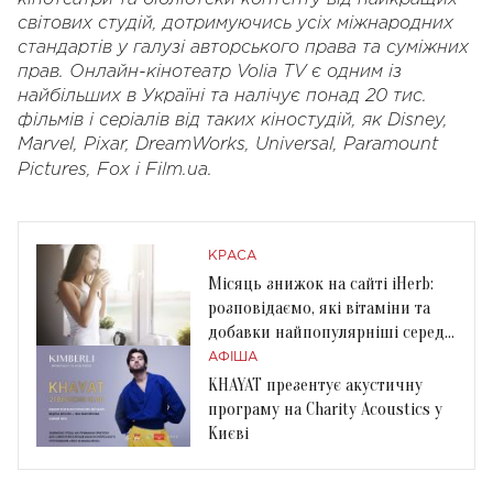
світових студій, дотримуючись усіх міжнародних
стандартів у галузі авторського права та суміжних
прав. Онлайн-кінотеатр Volia TV є одним із
найбільших в Україні та налічує понад 20 тис.
фільмів і серіалів від таких кіностудій, як Disney,
Marvel, Pixar, DreamWorks, Universal, Paramount
Pictures, Fox і Film.ua.
КРАСА
Місяць знижок на сайті iHerb:
розповідаємо, які вітаміни та
добавки найпопулярніші серед
українців
АФІША
KHAYAT презентує акустичну
програму на Charity Acoustics у
Києві