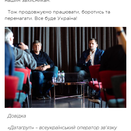
нашим захисникам.
Тож продовжуємо працювати, боротись та
перемагати.
Все буде Україна!
Довідка
«Датагруп» – всеукраїнський оператор зв'язку