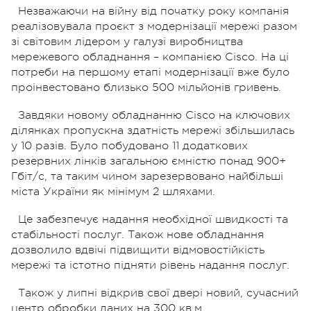
Незважаючи на війну від початку року компанія
реалізовувала проєкт з модернізації мережі разом
зі світовим лідером у галузі виробництва
мережевого обладнання – компанією Cisco. На ці
потреби на першому етапі модернізації вже було
проінвестовано близько 500 мільйонів гривень.
Завдяки новому обладнанню Cisco на ключових
ділянках пропускна здатність мережі збільшилась
у 10 разів. Було побудовано 11 додаткових
резервних лінків загальною ємністю понад 900+
Гбіт/c, та таким чином зарезервовано найбільші
міста України як мінімум 2 шляхами.
Це забезпечує надання необхідної швидкості та
стабільності послуг. Також нове обладнання
дозволило вдвічі підвищити відмовостійкість
мережі та істотно підняти рівень надання послуг.
Також у липні відкрив свої двері новий, сучасний
центр обробки даних на 300 кв.м.