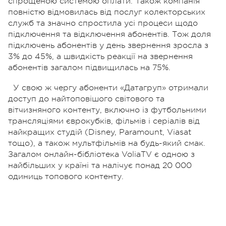
спрощеною системою оплати. Також компанія
повністю відмовилась від послуг колекторських
служб та значно спростила усі процеси щодо
підключення та відключення абонентів. Тож доля
підключень абонентів у день звернення зросла з
3% до 45%, а швидкість реакції на звернення
абонентів загалом підвищилась на 75%.
У свою ж чергу абоненти «Датагруп» отримали
доступ до найтоповішого світового та
вітчизняного контенту, включно із футбольними
трансляціями єврокубків, фільмів і серіалів від
найкращих студій (Disney, Paramount, Viasat
тощо), а також мультфільмів на будь-який смак.
Загалом онлайн-бібліотека VoliaTV є одною з
найбільших у країні та налічує понад 20 000
одиниць топового контенту.