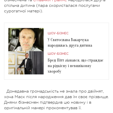
спільна дитина
(пара скористалася послугами
сурогатної матері).
ШОУ-БІЗНЕС
У Святослава Вакарчука
народилась друга дитина
ШОУ-БІЗНЕС
Бред Пітт зізнався, що страждає
на рідкісну і невиліковну
хворобу
Донедавна громадськість не знала про двійнят,
хоча Маск після народження дав їм своє прізвище.
Днями бізнесмен підтвердив цю новину і в
оригінальній манері прокоментував її.