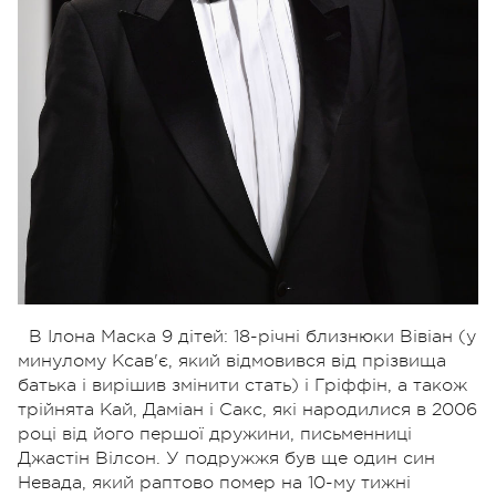
В Ілона Маска 9 дітей: 18-річні близнюки Вівіан (у
минулому Ксав'є, який відмовився від прізвища
батька і вирішив змінити стать) і Гріффін, а також
трійнята Кай, Даміан і Сакс, які народилися в 2006
році від його першої дружини, письменниці
Джастін Вілсон. У подружжя був ще один син
Невада, який раптово помер на 10-му тижні