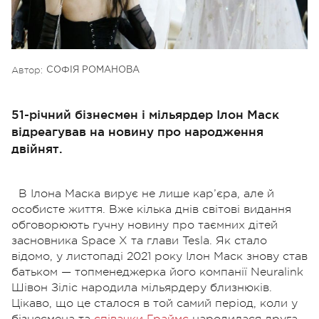
Автор:
СОФІЯ РОМАНОВА
51-річний бізнесмен і мільярдер Ілон Маск
відреагував на новину про народження
двійнят.
В Ілона Маска вирує не лише кар’єра, але й
особисте життя. Вже кілька днів світові видання
обговорюють гучну новину про таємних дітей
засновника Space X та глави Tesla. Як стало
відомо, у листопаді 2021 року Ілон Маск знову став
батьком — топменеджерка його компанії Neuralink
Шівон Зіліс народила мільярдеру близнюків.
Цікаво, що це сталося в той самий період, коли у
бізнесмена та
співачки Граймс
народилася друга