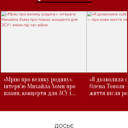
«Мрію про велику родину»:
«Я дозволила с
інтерв'ю Михайла Хоми про
Олена Тополя 
плани, концерти для ЗСУ і
життя після р
зміни під час війни
ДОСЬЄ