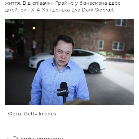
життя.
Від співачки Граймс у бізнесмена двоє
дітей: син X A-Xii і донька Exa Dark Sideræl.
Фото: Getty Images