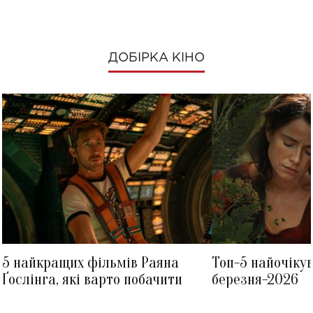
ДОБІРКА КІНО
5 найкращих фільмів Раяна
Топ-5 найочіку
Ґослінга, які варто побачити
березня-2026