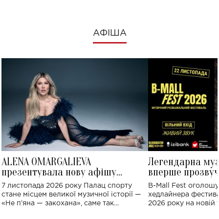
АФІША
ALENA OMARGALIEVA
Легендарна му
презентувала нову афішу
вперше прозвуч
великого концерту в Палаці
Україні: де від
7 листопада 2026 року Палац спорту
B-Mall Fest оголош
спорту
стане місцем великої музичної історії —
хедлайнера фестива
«Не пʼяна — закохана», саме так
2026 року на новій т
символічно названо майбутній концерт
stage відбудеться у