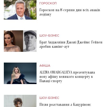
ГОРОСКОП
Гороскоп на 8 серпня для всіх знаків
зодіаку
ШОУ-БІЗНЕС
Брат Анджеліни Джолі Джеймс Гейвен
зробив камінг-аут
АФІША
ALENA OMARGALIEVA презентувала
нову афішу великого концерту в
Палаці спорту
ШОУ-БІЗНЕС
Після розставання з Кацуріною: