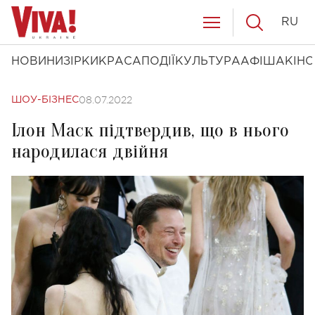
RU
НОВИНИ
ЗІРКИ
КРАСА
ПОДІЇ
КУЛЬТУРА
АФІША
КІНО
08.07.2022
ШОУ-БІЗНЕС
Ілон Маск підтвердив, що в нього
народилася двійня