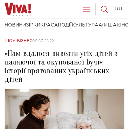
RU
НОВИНИ
ЗІРКИ
КРАСА
ПОДІЇ
КУЛЬТУРА
АФІША
КІНО
05.07.2022
ШОУ-БІЗНЕС
«Нам вдалося вивезти усіх дітей з
палаючої та окупованої Бучі»:
історії врятованих українських
дітей