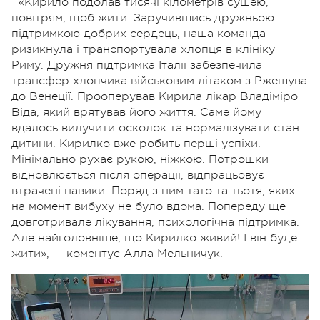
«Кирило подолав тисячі кілометрів сушею,
повітрям, щоб жити. Заручившись дружньою
підтримкою добрих сердець, наша команда
ризикнула і транспортувала хлопця в клініку
Риму. Дружня підтримка Італії забезпечила
трансфер хлопчика військовим літаком з Ржешува
до Венеції. Прооперував Кирила лікар Владіміро
Віда, який врятував його життя. Саме йому
вдалось вилучити осколок та нормалізувати стан
дитини. Кирилко вже робить перші успіхи.
Мінімально рухає рукою, ніжкою. Потрошки
відновлюється після операції, відпрацьовує
втрачені навики. Поряд з ним тато та тьотя, яких
на момент вибуху не було вдома. Попереду ще
довготривале лікування, психологічна підтримка.
Але найголовніше, що Кирилко живий! І він буде
жити», — коментує Алла Мельничук.