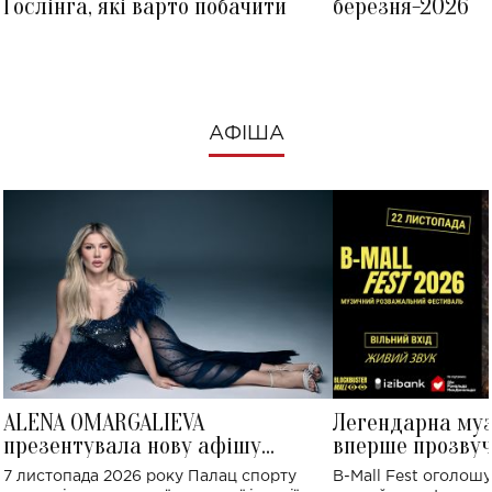
Ґослінга, які варто побачити
березня-2026
АФІША
ALENA OMARGALIEVA
Легендарна му
презентувала нову афішу
вперше прозвуч
великого концерту в Палаці
Україні: де від
7 листопада 2026 року Палац спорту
B-Mall Fest оголош
спорту