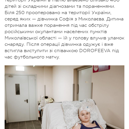
території України в Італію вивезено близько 400
дітей зі складними діагнозами та пораненнями.
Біля 250 прооперовано на території України,
серед яких — дівчинка Софія з Миколаєва. Дитина
отримала важке поранення під час обстрілу
російськими окупантами населених пунктів
Миколаївської області — їй у голову влучив уламок
снаряду. Після операції дівчинка одужує і вже
встигла виступити зі співачкою DOROFEEVA під
час футбольного матчу.