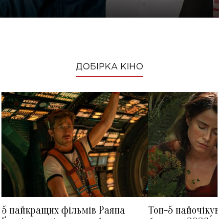
ДОБІРКА КІНО
5 найкращих фільмів Раяна
Топ-5 найочіку