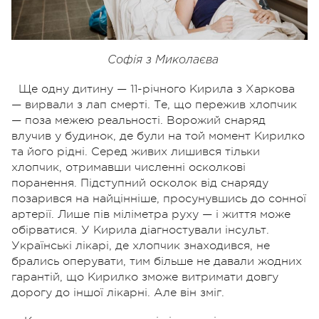
Софія з Миколаєва
Ще одну дитину — 11-річного Кирила з Харкова
— вирвали з лап смерті. Те, що пережив хлопчик
— поза межею реальності. Ворожий снаряд
влучив у будинок, де були на той момент Кирилко
та його рідні. Серед живих лишився тільки
хлопчик, отримавши численні осколкові
поранення. Підступний осколок від снаряду
позарився на найцінніше, просунувшись до сонної
артерії. Лише пів міліметра руху — і життя може
обірватися. У Кирила діагностували інсульт.
Українські лікарі, де хлопчик знаходився, не
брались оперувати, тим більше не давали жодних
гарантій, що Кирилко зможе витримати довгу
дорогу до іншої лікарні. Але він зміг.