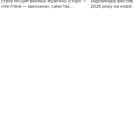
стане місцем великої музичної історії —
хедлайнера фестива
«Не пʼяна — закохана», саме так
2026 року на новій т
символічно названо майбутній концерт
stage відбудеться у
ALENA OMARGALIEVA.
ENIGMA VOICES' OR