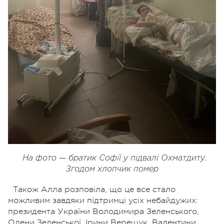
На фото — братик Софії у підвалі Охматдиту.
Згодом хлопчик помер
Також Алла розповіла, що це все стало
можливим завдяки підтримці усіх небайдужих:
президента України Володимира Зеленського,
Олени Зеленської, Ірини Верещук, Валентини