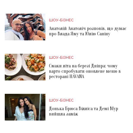
ШОУ-БІЗНЕС
Анатолій Анатоліч розповів, що думає
про Влада Яму та Юлію Саніну
ШОУ-БІЗНЕС
Смаки літа на березі Дніпра: чому
варто спробувати оновлене меню в
ресторані HAVANA
ШОУ-БІЗНЕС
Донька Брюса Вілліса та Демі Мур
вийшла заміж