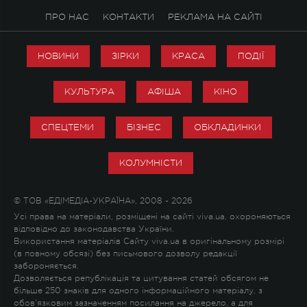
ПРО НАС
КОНТАКТИ
РЕКЛАМА НА САЙТІ
НОВИНИ
ЗІРКИ
КРАСА
ПОДІЇ
КУЛЬТУРА
АФІША
КІНО
СПЕЦТЕМИ
БІЗНЕС
ОБКЛАДИНКИ
КОЛУМНІСТИ
© ТОВ «ЕДІМЕДІА-УКРАЇНА», 2008 - 2026
Усі права на матеріали, розміщені на сайті viva.ua, охороняються
відповідно до законодавства України.
Використання матеріалів Сайту viva.ua в оригінальному розмірі
(в повному обсязі) без письмового дозволу редакції
забороняється.
Дозволяється републікація та цитування статей обсягом не
більше 250 знаків для одного інформаційного матеріалу, з
обов'язковим зазначенням посилання на джерело, а для