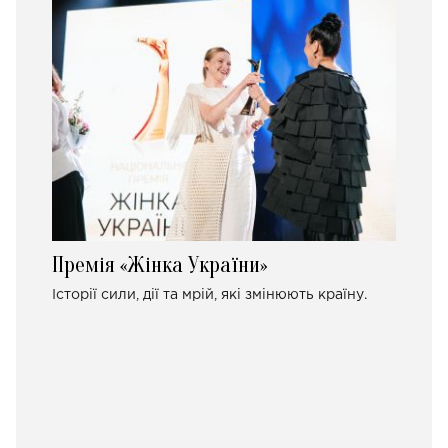
Премія «Жінка України»
Історії сили, дії та мрій, які змінюють країну.