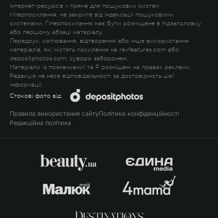
Інтернет-ресурсів – пряме для пошукових систем
гіперпосилання, не закрите від індексації пошуковими
системами. Гіперпосилання має бути розміщене в підзаголовку
або першому абзаці матеріалу.
Передрук, копіювання, відтворення або інше використання
матеріалів, які містять посилання на rexfeatures.com або
depositphotos.com, суворо заборонені.
Матеріали із позначками
!
та
P
розміщені на правах реклами.
Редакція не несе відповідальності за достовірність цієї
інформації.
Стокові фото від:
Правила використання сайту
Політика конфіденційності
Редакційна політика