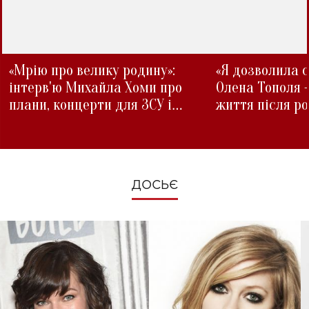
«Мрію про велику родину»:
«Я дозволила с
інтерв'ю Михайла Хоми про
Олена Тополя 
плани, концерти для ЗСУ і
життя після р
зміни під час війни
ДОСЬЄ