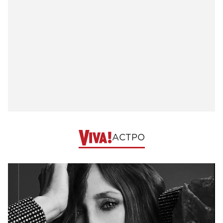
АСТРО