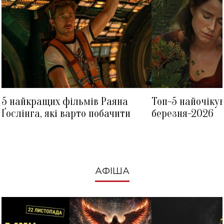
5 найкращих фільмів Раяна
Топ-5 найочіку
Ґослінга, які варто побачити
березня-2026
АФІША