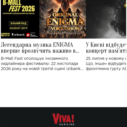
Легендарна музика ENIGMA
У Києві відбуде
вперше прозвучить наживо в
концерт пам'ят
Україні: де відбудеться концерт
Клименка: понад
B-Mall Fest оголошує іноземного
25 липня у новому o
виконають пісн
хедлайнера фестивалю: 22 листопада
Що, Інше» відбудеть
2026 року на новій третій сцені izibank
фронтмена гурту A
stage відбудеться українська прем'єра
Клименка. Це буде 
ENIGMA VOICES' ORIGINAL LIVE SHOW.
вечір, присвячений 
творчість стала си
справжньої любові д