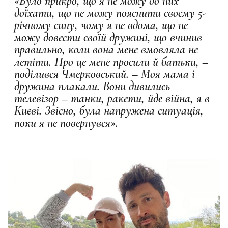
«Було прикро, що я не можу до них
доїхати, що не можу пояснити своєму 5-
річному сину, чому я не вдома, що не
можу довести своїй дружині, що вчинив
правильно, коли вона мене вмовляла не
летіти. Про це мене просили й батьки, –
поділився Чмерковський. – Моя мама і
дружина плакали. Вони дивились
телевізор – танки, ракети, йде війна, я в
Києві. Звісно, була напружена ситуація,
поки я не повернувся».