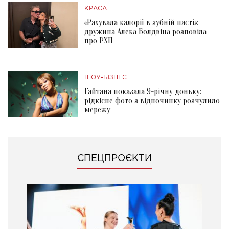
КРАСА
«Рахувала калорії в зубній пасті»:
дружина Алека Болдвіна розповіла
про РХП
ШОУ-БІЗНЕС
Гайтана показала 9-річну доньку:
рідкісне фото з відпочинку розчулило
мережу
СПЕЦПРОЄКТИ