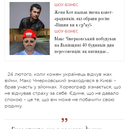
ШОУ-БІЗНЕС
Женя Кот назвав імена колег-
зрадників, які обрали росію:
«Пішли ви в ср*ку!»
ШОУ-БІЗНЕС
Макс Чмерковський побудував
на Львівщині 40 будинків для
переселенців: як виглядає
житло
24 лютого, коли кожен українець відчув жах
війни, Макс Чмерковський знаходився в Києві –
брав участь у зйомках. Хореограф зізнається, що
не відчував страху за себе. Єдине, що не давало
спокою – це те, що він може не побачити свою
родину.