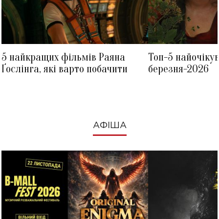
5 найкращих фільмів Раяна
Топ-5 найочіку
Ґослінга, які варто побачити
березня-2026
АФІША