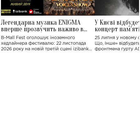
Легендарна музика ENIGMA
У Києві відбуде
вперше прозвучить наживо в
концерт пам'ят
Україні: де відбудеться концерт
Клименка: понад
B-Mall Fest оголошує іноземного
25 липня у новому o
виконають пісн
хедлайнера фестивалю: 22 листопада
Що, Інше» відбудеть
2026 року на новій третій сцені izibank
фронтмена гурту A
stage відбудеться українська прем'єра
Клименка. Це буде 
ENIGMA VOICES' ORIGINAL LIVE SHOW.
вечір, присвячений 
творчість стала си
справжньої любові д