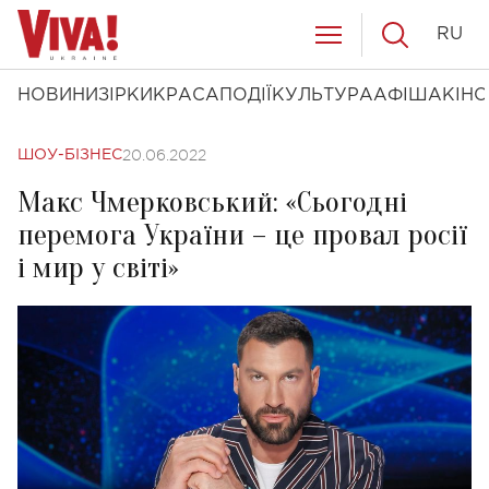
RU
НОВИНИ
ЗІРКИ
КРАСА
ПОДІЇ
КУЛЬТУРА
АФІША
КІНО
20.06.2022
ШОУ-БІЗНЕС
Макс Чмерковський: «Сьогодні
перемога України – це провал росії
і мир у світі»