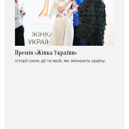
Премія «Жінка України»
Історії сили, дії та мрій, які змінюють країну.