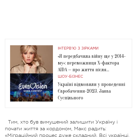
ІНТЕРВ'Ю З ЗІРКАМИ
«Я передбачила війну ще у 2014-
му»: переможниця Х-фактора
AIDA — про життя після
вторгнення росіян
ШОУ-БІЗНЕС
Україні відмовили у проведенні
Євробачення-2023. Заява
Суспільного
Тим, хто був вимушений залишити Україну і
почати життя за кордоном, Макс радить:
«Міграційний процес дуже складний. Всі українці,