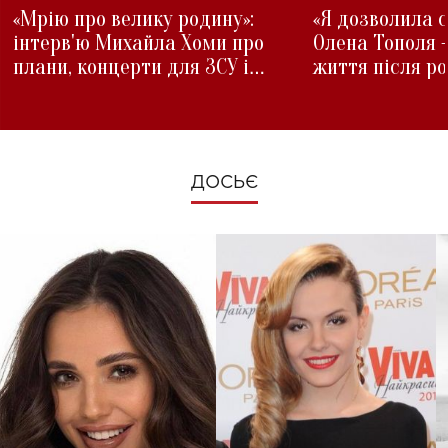
«Мрію про велику родину»:
«Я дозволила с
інтерв'ю Михайла Хоми про
Олена Тополя 
плани, концерти для ЗСУ і
життя після р
зміни під час війни
ДОСЬЄ