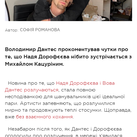
Автор:
СОФІЯ РОМАНОВА
Володимир Дантес прокоментував чутки про
те, що Надя Дорофєєва нібито зустрічається з
Михайлом Кацуріним.
Новина про те, що
Надя Дорофєєва і Вова
Дантес розлучаються
, стала повною
несподіванкою для шанувальників цієї ідеальної
пари. Артисти запевняють, що розлучилися
мирно та продовжують теплі стосунки. Щоправда,
вже
без взаємного кохання
.
Незабаром після того, як Дантес і Дорофєєва
оголосили про розлучення, в мережі з'явилася