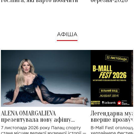
Ґослінга, які варто побачити
березня-2026
АФІША
ALENA OMARGALIEVA
Легендарна му
презентувала нову афішу
вперше прозвуч
великого концерту в Палаці
Україні: де від
7 листопада 2026 року Палац спорту
B-Mall Fest оголош
спорту
стане місцем великої музичної історії —
хедлайнера фестива