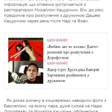
інформація, що співачка зустрічається з
ресторатором Михайлом Кацуріним. Він, до речі,
повідомив про розлучення з дружиною Дашею
Кацуріною через день після Наді та Вови.
ШОУ-БІЗНЕС
«Люблю, але не кохаю»: Дантес
розповів про розлучення з
Дорофєєвою
ШОУ-БІЗНЕС
Лідер гурту Друга ріка Валерій
Харчишин розійшовся з
дружиною
Як доказ роману в соцмережах наводили фото з
Барселони, на якому пара, дуже схожа на Надю
Дорофєєву та Михайла Кацуріна, обіймається