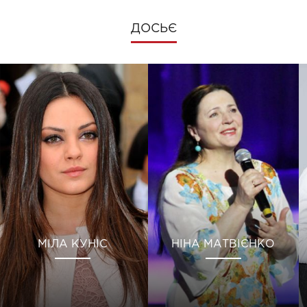
ДОСЬЄ
МІЛА КУНІС
НІНА МАТВІЄНКО