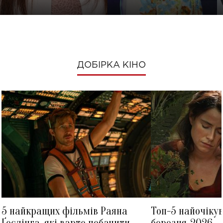
ДОБІРКА КІНО
5 найкращих фільмів Раяна
Топ-5 найочіку