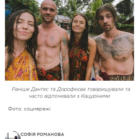
Раніше Дантес та Дорофєєва товаришували та
часто відпочивали з Кацуріними
Фото: соцмережі
СОФІЯ РОМАНОВА