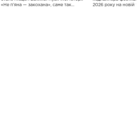
«Не пʼяна — закохана», саме так
2026 року на новій т
символічно названо майбутній концерт
stage відбудеться у
ALENA OMARGALIEVA.
ENIGMA VOICES' OR