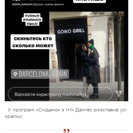
У програмі «Сніданок з 1+1» Дантес розставив усі
крапки.