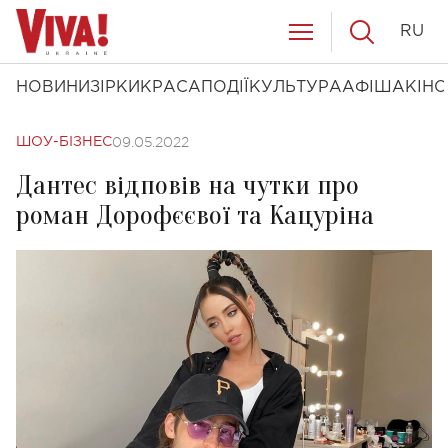
RU
НОВИНИ
ЗІРКИ
КРАСА
ПОДІЇ
КУЛЬТУРА
АФІША
КІНО
09.05.2022
ШОУ-БІЗНЕС
Дантес відповів на чутки про
роман Дорофєєвої та Кацуріна