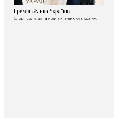
Премія «Жінка України»
Історії сили, дії та мрій, які змінюють країну.