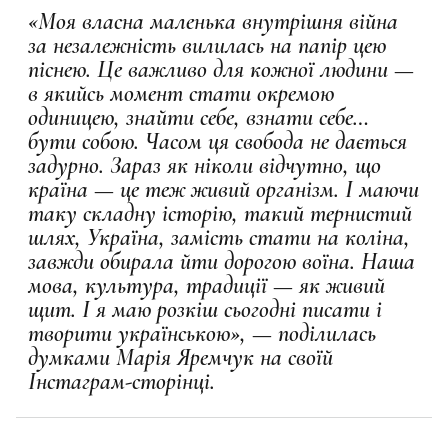
«Моя власна маленька внутрішня війна
за незалежність вилилась на папір цею
піснею. Це важливо для кожної людини —
в якийсь момент стати окремою
одиницею, знайти себе, взнати себе…
бути собою. Часом ця свобода не дається
задурно. Зараз як ніколи відчутно, що
країна — це теж живий організм. І маючи
таку складну історію, такий тернистий
шлях, Україна, замість стати на коліна,
завжди обирала йти дорогою воїна. Наша
мова, культура, традиції — як живий
щит. І я маю розкіш сьогодні писати і
творити українською», — поділилась
думками Марія Яремчук на своїй
Інстаграм-сторінці.