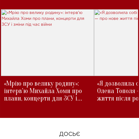
«Мрію про велику родину»:
«Я дозволила с
інтерв'ю Михайла Хоми про
Олена Тополя 
плани, концерти для ЗСУ і
життя після р
зміни під час війни
ДОСЬЄ