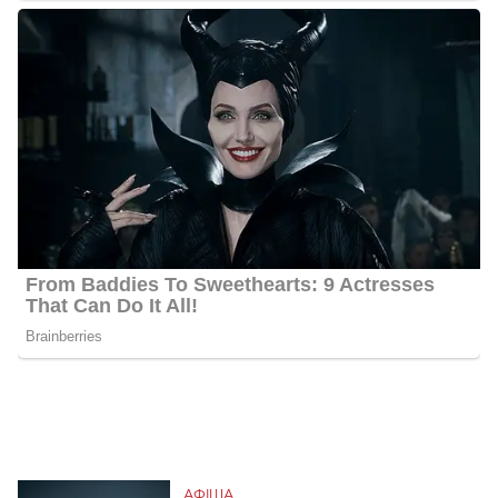
АФІША