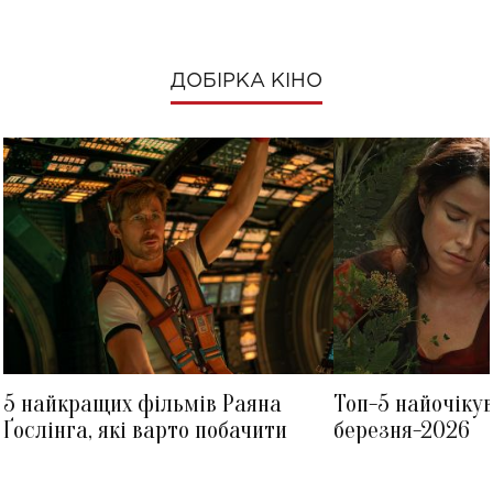
ДОБІРКА КІНО
5 найкращих фільмів Раяна
Топ-5 найочіку
Ґослінга, які варто побачити
березня-2026