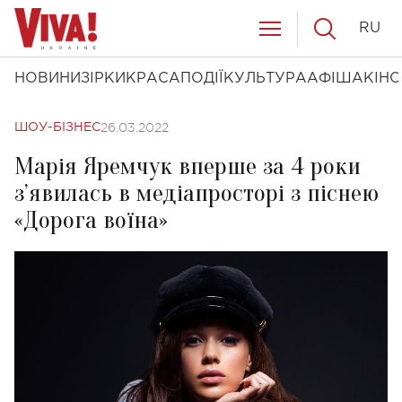
RU
НОВИНИ
ЗІРКИ
КРАСА
ПОДІЇ
КУЛЬТУРА
АФІША
КІНО
26.03.2022
ШОУ-БІЗНЕС
Марія Яремчук вперше за 4 роки
з’явилась в медіапросторі з піснею
«Дорога воїна»