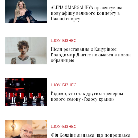
ALENA OMARGALIEVA презентувала
нову афішу великого концерту в
Палаці спорту
ШОУ-БІЗНЕС
Після розставання з Кацуріною:
Володимир Дантес показався з новою
обраницею
ШОУ-БІЗНЕС
Відомо, хто став другим тренером
нового сезону «Голосу країни»
ШОУ-БІЗНЕС
Філ Коллінз зізнався, що попрощався