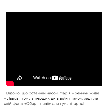
Відомо, що останнім часом Марія Яремчук живе
у Львові, тому з перших днів війни також задіяла
свій фонд «Оберіг надії» для гуманітарної