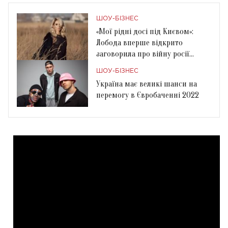
ШОУ-БІЗНЕС
«Мої рідні досі під Києвом»:
Лобода вперше відкрито
заговорила про війну росії
проти України
ШОУ-БІЗНЕС
Україна має великі шанси на
перемогу в Євробаченні 2022