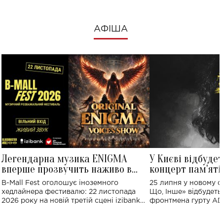
АФІША
Легендарна музика ENIGMA
У Києві відбуде
вперше прозвучить наживо в
концерт пам'ят
Україні: де відбудеться концерт
Клименка: понад
B-Mall Fest оголошує іноземного
25 липня у новому o
виконають пісн
хедлайнера фестивалю: 22 листопада
Що, Інше» відбудеть
2026 року на новій третій сцені izibank
фронтмена гурту A
stage відбудеться українська прем'єра
Клименка. Це буде 
ENIGMA VOICES' ORIGINAL LIVE SHOW.
вечір, присвячений 