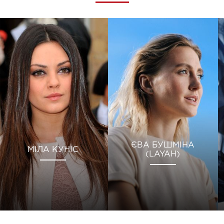
ЄВА БУШМІНА
МІЛА КУНІС
(LAYAH)