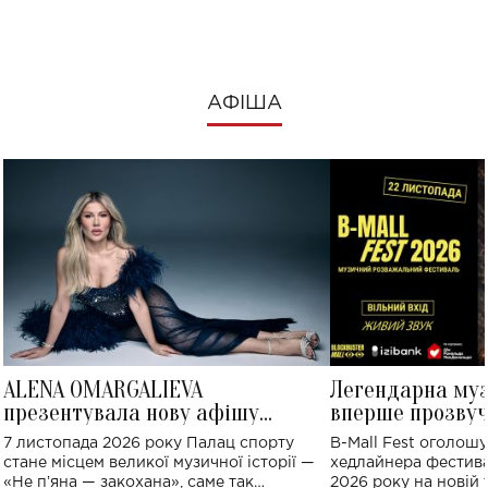
АФІША
ALENA OMARGALIEVA
Легендарна му
презентувала нову афішу
вперше прозвуч
великого концерту в Палаці
Україні: де від
7 листопада 2026 року Палац спорту
B-Mall Fest оголош
спорту
стане місцем великої музичної історії —
хедлайнера фестива
«Не пʼяна — закохана», саме так
2026 року на новій т