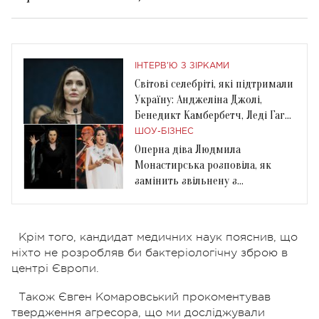
ІНТЕРВ'Ю З ЗІРКАМИ
Світові селебріті, які підтримали
Україну: Анджеліна Джолі,
Бенедикт Камбербетч, Леді Гага
та інші
ШОУ-БІЗНЕС
Оперна діва Людмила
Монастирська розповіла, як
замінить звільнену з
Метрополітен-опера Анну
Нетребко
Крім того, кандидат медичних наук пояснив, що
ніхто не розробляв би бактеріологічну зброю в
центрі Європи.
Також Євген Комаровський прокоментував
твердження агресора, що ми досліджували