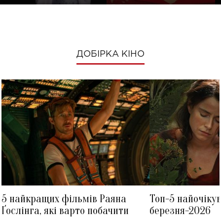
ДОБІРКА КІНО
5 найкращих фільмів Раяна
Топ-5 найочіку
Ґослінга, які варто побачити
березня-2026