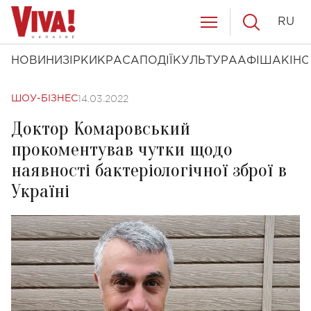
RU
НОВИНИ
ЗІРКИ
КРАСА
ПОДІЇ
КУЛЬТУРА
АФІША
КІНО
14.03.2022
ШОУ-БІЗНЕС
Доктор Комаровський
прокоментував чутки щодо
наявності бактеріологічної зброї в
Україні