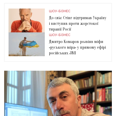
ШОУ-БІЗНЕС
До сліз: Стінг підтримав Україну
і виступив проти жорстокої
тиранії Росії
ШОУ-БІЗНЕС
Дмитро Комаров розвіяв міфи
«руського міра» у прямому ефірі
російських ЗМІ