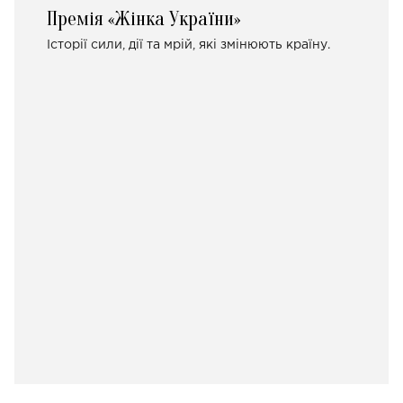
Премія «Жінка України»
Історії сили, дії та мрій, які змінюють країну.