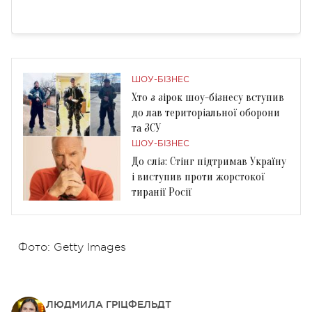
ШОУ-БІЗНЕС
Хто з зірок шоу-бізнесу вступив
до лав територіальної оборони
та ЗСУ
ШОУ-БІЗНЕС
До сліз: Стінг підтримав Україну
і виступив проти жорстокої
тиранії Росії
Фото: Getty Images
ЛЮДМИЛА ГРІЦФЕЛЬДТ