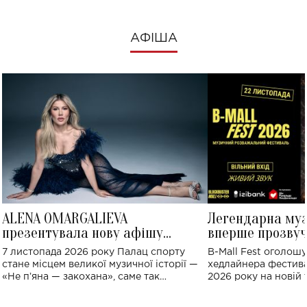
АФІША
ALENA OMARGALIEVA
Легендарна му
презентувала нову афішу
вперше прозвуч
великого концерту в Палаці
Україні: де від
7 листопада 2026 року Палац спорту
B-Mall Fest оголош
спорту
стане місцем великої музичної історії —
хедлайнера фестива
«Не пʼяна — закохана», саме так
2026 року на новій т
символічно названо майбутній концерт
stage відбудеться у
ALENA OMARGALIEVA.
ENIGMA VOICES' OR