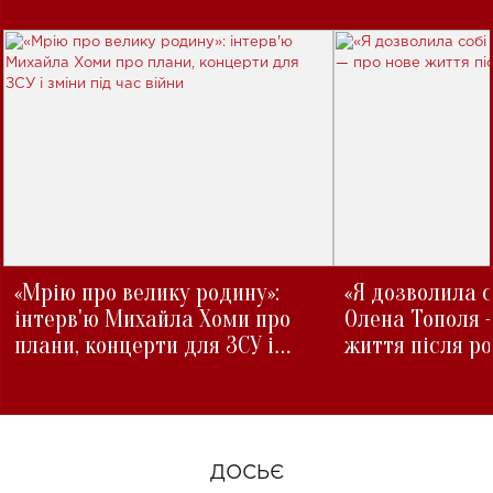
«Мрію про велику родину»:
«Я дозволила с
інтерв'ю Михайла Хоми про
Олена Тополя 
плани, концерти для ЗСУ і
життя після р
зміни під час війни
ДОСЬЄ