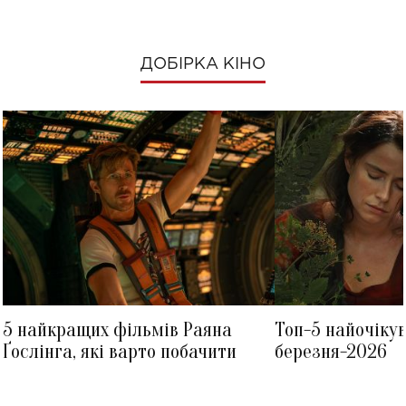
ДОБІРКА КІНО
5 найкращих фільмів Раяна
Топ-5 найочіку
Ґослінга, які варто побачити
березня-2026