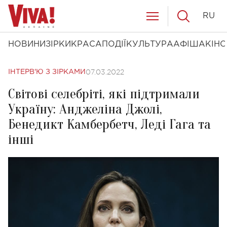
RU
НОВИНИ
ЗІРКИ
КРАСА
ПОДІЇ
КУЛЬТУРА
АФІША
КІНО
07.03.2022
ІНТЕРВ'Ю З ЗІРКАМИ
Світові селебріті, які підтримали
Україну: Анджеліна Джолі,
Бенедикт Камбербетч, Леді Гага та
інші