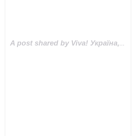
A post shared by Viva! Україна, сайт Viva.ua (@viva_ukraine_magazine)