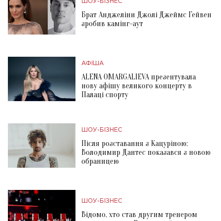
ШОУ-БІЗНЕС
Брат Анджеліни Джолі Джеймс Гейвен
зробив камінг-аут
АФІША
ALENA OMARGALIEVA презентувала
нову афішу великого концерту в
Палаці спорту
ШОУ-БІЗНЕС
Після розставання з Кацуріною:
Володимир Дантес показався з новою
обраницею
ШОУ-БІЗНЕС
Відомо, хто став другим тренером