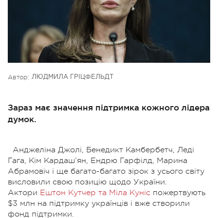
Автор:
ЛЮДМИЛА ГРІЦФЕЛЬДТ
Зараз має значення підтримка кожного лідера
думок.
Анджеліна Джолі, Бенедикт Камбербетч, Леді
Гага, Кім Кардаш’ян, Ендрю Гарфілд, Марина
Абрамовіч і ще багато-багато зірок з усього світу
висловили свою позицію щодо України.
Актори
Ештон Кутчер та Міла Куніс
пожертвують
$3 млн на підтримку українців і вже створили
фонд підтримки.