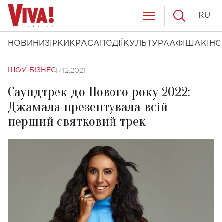
RU
НОВИНИ
ЗІРКИ
КРАСА
ПОДІЇ
КУЛЬТУРА
АФІША
КІНО
17.12.2021
ШОУ-БІЗНЕС
Саундтрек до Нового року 2022:
Джамала презентувала всій
перший святковий трек