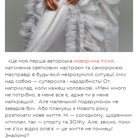
«Це моя перша авторська
новорічна пісня
,
натхненна святковим настроєм та самоіронією.
Насправді в будь-якій незрозумілій ситуації сміх
над собою — суперсила і надздібність! От,
наприклад, коли кажеш чоловікові: «Мені нічого
не потрібно, в мене все є, адже ти в мене
найкращий… Але маленький подаруночок не
завадив би». Або плануєш з Нового року
розпочати нове життя. Ні — солодкому, щоденним
чітмілам, так — спорту та ЗОЖу. Але, звісно, поки
не з‘їси відро олів‘є — це життя не почнеш!
Знайомо?