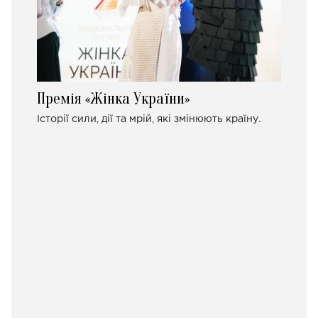
Премія «Жінка України»
Історії сили, дії та мрій, які змінюють країну.