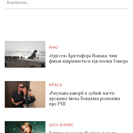
КІНО
«Одіссея» Крістофера Нолана: чим
фільм відрізняється від поеми Гомера
КРАСА
«Рахувала калорії в зубній пасті»:
дружина Алека Болдвіна розповіла
про РХП
ШОУ-БІЗНЕС