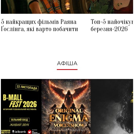
5 найкращих фільмів Раяна
Топ-5 найочіку
Ґослінга, які варто побачити
березня-2026
АФІША