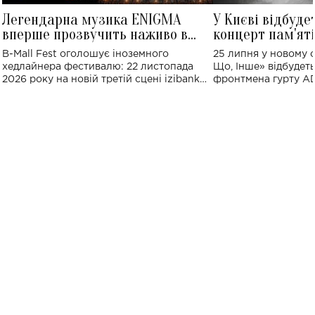
Легендарна музика ENIGMA
У Києві відбуде
вперше прозвучить наживо в
концерт пам'ят
Україні: де відбудеться концерт
Клименка: понад
B-Mall Fest оголошує іноземного
25 липня у новому o
виконають пісн
хедлайнера фестивалю: 22 листопада
Що, Інше» відбудеть
2026 року на новій третій сцені izibank
фронтмена гурту A
stage відбудеться українська прем'єра
Клименка. Це буде 
ENIGMA VOICES' ORIGINAL LIVE SHOW.
вечір, присвячений 
творчість стала си
справжньої любові д