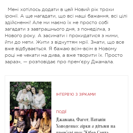
Мені хотілось додати в цей Новий рік трохи
іронії. А ще нагадати, що всі наші бажання, всі цілі
здійсненні! Але ми маємо їх не просто собі
загадати з завтрашнього дня, з понеділка, з
Нового року. А засинати і прокидатися з ними,
йти до мети. Жити з відчуттям мрії. Знати, що все
вже відбувається. Я бажаю всім-всім в Новому
році не чекати на дива, а вже творити їх. Просто
зараз», — розповідає про прем’єру Джамала.
ІНТЕРВ'Ю З ЗІРКАМИ
ПОДІЇ
Джамала, Фагот, Наталія
Холоденко: зірки з дітьми на
прем'єрі шоу "Кібер Санта.