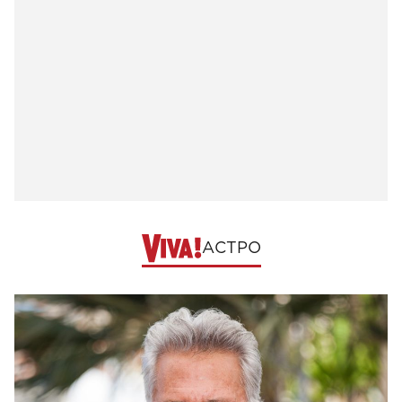
АСТРО