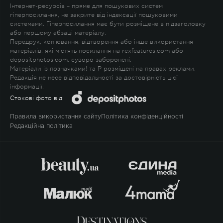
Інтернет-ресурсів – пряме для пошукових систем
гіперпосилання, не закрите від індексації пошуковими
системами. Гіперпосилання має бути розміщене в підзаголовку
або першому абзаці матеріалу.
Передрук, копіювання, відтворення або інше використання
матеріалів, які містять посилання на rexfeatures.com або
depositphotos.com, суворо заборонені.
Матеріали із позначками
!
та
P
розміщені на правах реклами.
Редакція не несе відповідальності за достовірність цієї
інформації.
Стокові фото від:
Правила використання сайту
Політика конфіденційності
Редакційна політика