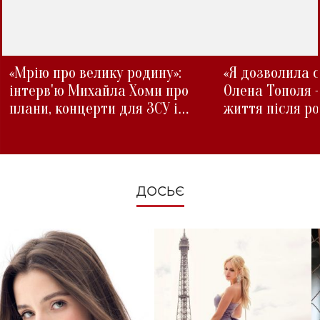
«Мрію про велику родину»:
«Я дозволила с
інтерв'ю Михайла Хоми про
Олена Тополя 
плани, концерти для ЗСУ і
життя після р
зміни під час війни
ДОСЬЄ