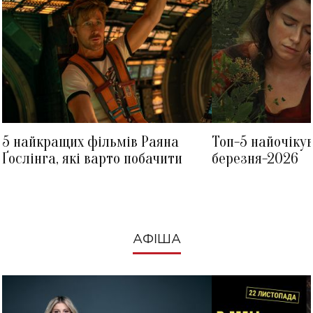
5 найкращих фільмів Раяна
Топ-5 найочіку
Ґослінга, які варто побачити
березня-2026
АФІША