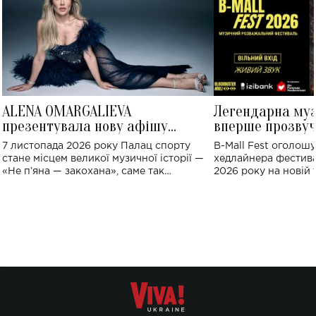
ALENA OMARGALIEVA
Легендарна му
презентувала нову афішу
вперше прозвуч
великого концерту в Палаці
Україні: де від
7 листопада 2026 року Палац спорту
B-Mall Fest оголош
спорту
стане місцем великої музичної історії —
хедлайнера фестива
«Не пʼяна — закохана», саме так
2026 року на новій т
символічно названо майбутній концерт
stage відбудеться у
ALENA OMARGALIEVA.
ENIGMA VOICES' OR