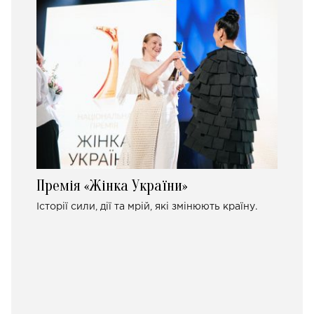
Премія «Жінка України»
Історії сили, дії та мрій, які змінюють країну.