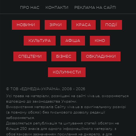
ПРО НАС
КОНТАКТИ
РЕКЛАМА НА САЙТІ
НОВИНИ
ЗІРКИ
КРАСА
ПОДІЇ
КУЛЬТУРА
АФІША
КІНО
СПЕЦТЕМИ
БІЗНЕС
ОБКЛАДИНКИ
КОЛУМНІСТИ
© ТОВ «ЕДІМЕДІА-УКРАЇНА», 2008 - 2026
Усі права на матеріали, розміщені на сайті viva.ua, охороняються
відповідно до законодавства України.
Використання матеріалів Сайту viva.ua в оригінальному розмірі
(в повному обсязі) без письмового дозволу редакції
забороняється.
Дозволяється републікація та цитування статей обсягом не
більше 250 знаків для одного інформаційного матеріалу, з
обов'язковим зазначенням посилання на джерело, а для