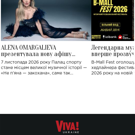
ALENA OMARGALIEVA
Легендарна му
презентувала нову афішу
вперше прозвуч
великого концерту в Палаці
Україні: де від
7 листопада 2026 року Палац спорту
B-Mall Fest оголош
спорту
стане місцем великої музичної історії —
хедлайнера фестива
«Не пʼяна — закохана», саме так
2026 року на новій т
символічно названо майбутній концерт
stage відбудеться у
ALENA OMARGALIEVA.
ENIGMA VOICES' OR