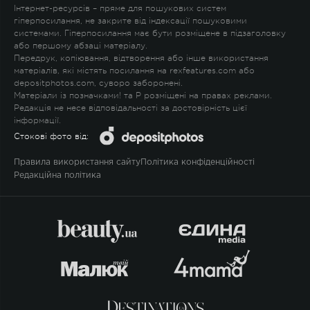
Інтернет-ресурсів – пряме для пошукових систем
гіперпосилання, не закрите від індексації пошуковими
системами. Гіперпосилання має бути розміщене в підзаголовку
або першому абзаці матеріалу.
Передрук, копіювання, відтворення або інше використання
матеріалів, які містять посилання на rexfeatures.com або
depositphotos.com, суворо заборонені.
Матеріали із позначками
!
та
P
розміщені на правах реклами.
Редакція не несе відповідальності за достовірність цієї
інформації.
Стокові фото від:
Правила використання сайту
Політика конфіденційності
Редакційна політика