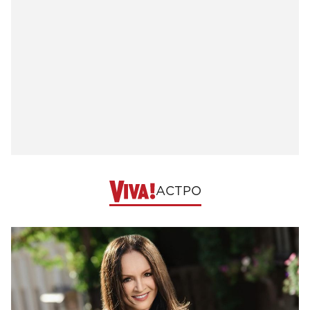
АСТРО