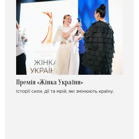
Премія «Жінка України»
Історії сили, дії та мрій, які змінюють країну.