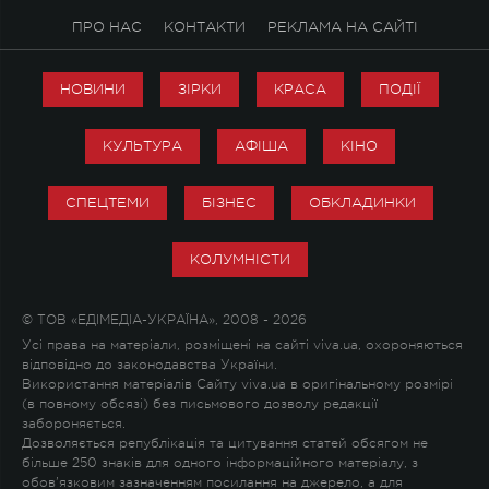
ПРО НАС
КОНТАКТИ
РЕКЛАМА НА САЙТІ
НОВИНИ
ЗІРКИ
КРАСА
ПОДІЇ
КУЛЬТУРА
АФІША
КІНО
СПЕЦТЕМИ
БІЗНЕС
ОБКЛАДИНКИ
КОЛУМНІСТИ
© ТОВ «ЕДІМЕДІА-УКРАЇНА», 2008 - 2026
Усі права на матеріали, розміщені на сайті viva.ua, охороняються
відповідно до законодавства України.
Використання матеріалів Сайту viva.ua в оригінальному розмірі
(в повному обсязі) без письмового дозволу редакції
забороняється.
Дозволяється републікація та цитування статей обсягом не
більше 250 знаків для одного інформаційного матеріалу, з
обов'язковим зазначенням посилання на джерело, а для