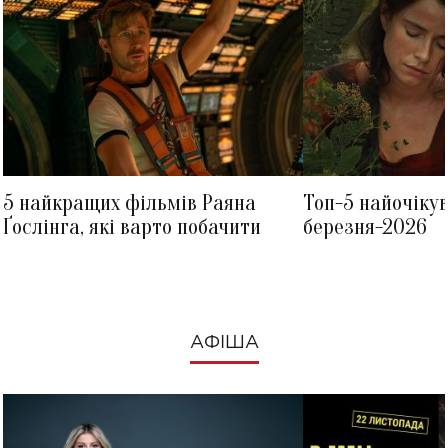
5 найкращих фільмів Раяна
Топ-5 найочіку
Ґослінга, які варто побачити
березня-2026
АФІША