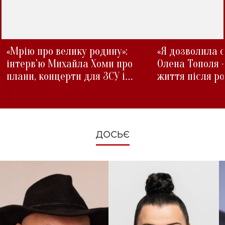
«Мрію про велику родину»:
«Я дозволила с
інтерв'ю Михайла Хоми про
Олена Тополя 
плани, концерти для ЗСУ і
життя після р
зміни під час війни
ДОСЬЄ