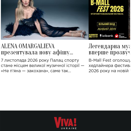
ALENA OMARGALIEVA
Легендарна му
презентувала нову афішу
вперше прозвуч
великого концерту в Палаці
Україні: де від
7 листопада 2026 року Палац спорту
B-Mall Fest оголош
спорту
стане місцем великої музичної історії —
хедлайнера фестива
«Не пʼяна — закохана», саме так
2026 року на новій т
символічно названо майбутній концерт
stage відбудеться у
ALENA OMARGALIEVA.
ENIGMA VOICES' OR