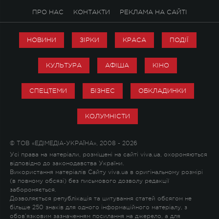
ПРО НАС
КОНТАКТИ
РЕКЛАМА НА САЙТІ
НОВИНИ
ЗІРКИ
КРАСА
ПОДІЇ
КУЛЬТУРА
АФІША
КІНО
СПЕЦТЕМИ
БІЗНЕС
ОБКЛАДИНКИ
КОЛУМНІСТИ
© ТОВ «ЕДІМЕДІА-УКРАЇНА», 2008 - 2026
Усі права на матеріали, розміщені на сайті viva.ua, охороняються
відповідно до законодавства України.
Використання матеріалів Сайту viva.ua в оригінальному розмірі
(в повному обсязі) без письмового дозволу редакції
забороняється.
Дозволяється републікація та цитування статей обсягом не
більше 250 знаків для одного інформаційного матеріалу, з
обов'язковим зазначенням посилання на джерело, а для