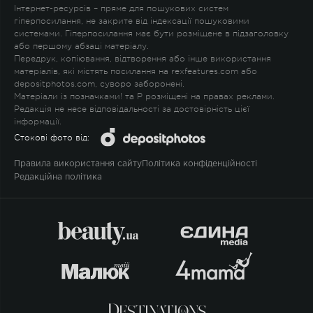
Інтернет-ресурсів – пряме для пошукових систем
гіперпосилання, не закрите від індексації пошуковими
системами. Гіперпосилання має бути розміщене в підзаголовку
або першому абзаці матеріалу.
Передрук, копіювання, відтворення або інше використання
матеріалів, які містять посилання на rexfeatures.com або
depositphotos.com, суворо заборонені.
Матеріали із позначками
!
та
P
розміщені на правах реклами.
Редакція не несе відповідальності за достовірність цієї
інформації.
Стокові фото від:
Правила використання сайту
Політика конфіденційності
Редакційна політика