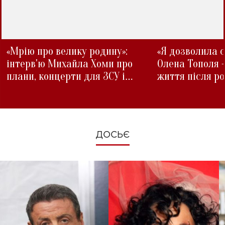
«Мрію про велику родину»:
«Я дозволила с
інтерв'ю Михайла Хоми про
Олена Тополя 
плани, концерти для ЗСУ і
життя після р
зміни під час війни
ДОСЬЄ