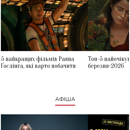
5 найкращих фільмів Раяна
Топ-5 найочіку
Ґослінга, які варто побачити
березня-2026
АФІША