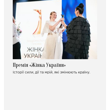
Премія «Жінка України»
Історії сили, дії та мрій, які змінюють країну.