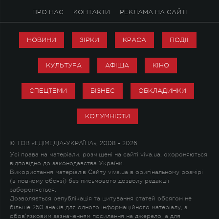
ПРО НАС
КОНТАКТИ
РЕКЛАМА НА САЙТІ
НОВИНИ
ЗІРКИ
КРАСА
ПОДІЇ
КУЛЬТУРА
АФІША
КІНО
СПЕЦТЕМИ
БІЗНЕС
ОБКЛАДИНКИ
КОЛУМНІСТИ
© ТОВ «ЕДІМЕДІА-УКРАЇНА», 2008 - 2026
Усі права на матеріали, розміщені на сайті viva.ua, охороняються
відповідно до законодавства України.
Використання матеріалів Сайту viva.ua в оригінальному розмірі
(в повному обсязі) без письмового дозволу редакції
забороняється.
Дозволяється републікація та цитування статей обсягом не
більше 250 знаків для одного інформаційного матеріалу, з
обов'язковим зазначенням посилання на джерело, а для