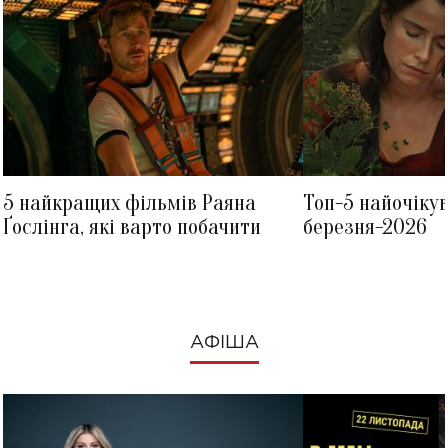
5 найкращих фільмів Раяна
Топ-5 найочіку
Ґослінга, які варто побачити
березня-2026
АФІША