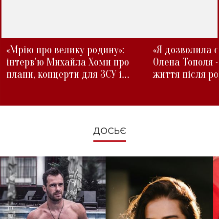
«Мрію про велику родину»:
«Я дозволила с
інтерв'ю Михайла Хоми про
Олена Тополя 
плани, концерти для ЗСУ і
життя після р
зміни під час війни
ДОСЬЄ