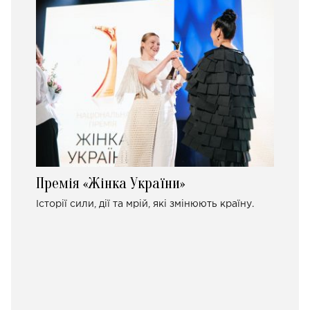
Премія «Жінка України»
Історії сили, дії та мрій, які змінюють країну.