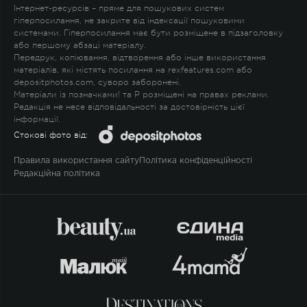
Інтернет-ресурсів – пряме для пошукових систем
гіперпосилання, не закрите від індексації пошуковими
системами. Гіперпосилання має бути розміщене в підзаголовку
або першому абзаці матеріалу.
Передрук, копіювання, відтворення або інше використання
матеріалів, які містять посилання на rexfeatures.com або
depositphotos.com, суворо заборонені.
Матеріали із позначками
!
та
P
розміщені на правах реклами.
Редакція не несе відповідальності за достовірність цієї
інформації.
Стокові фото від:
Правила використання сайту
Політика конфіденційності
Редакційна політика