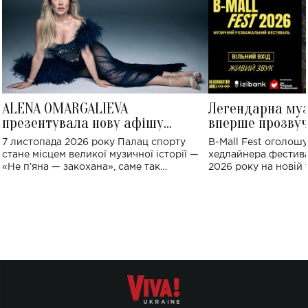
ALENA OMARGALIEVA
Легендарна му
презентувала нову афішу
вперше прозвуч
великого концерту в Палаці
Україні: де від
7 листопада 2026 року Палац спорту
B-Mall Fest оголош
спорту
стане місцем великої музичної історії —
хедлайнера фестива
«Не пʼяна — закохана», саме так
2026 року на новій т
символічно названо майбутній концерт
stage відбудеться у
ALENA OMARGALIEVA.
ENIGMA VOICES' OR