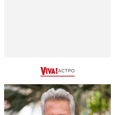
АСТРО