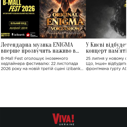
Легендарна музика ENIGMA
У Києві відбуде
вперше прозвучить наживо в
концерт пам'ят
Україні: де відбудеться концерт
Клименка: понад
B-Mall Fest оголошує іноземного
25 липня у новому o
виконають пісн
хедлайнера фестивалю: 22 листопада
Що, Інше» відбудеть
2026 року на новій третій сцені izibank
фронтмена гурту A
stage відбудеться українська прем'єра
Клименка. Це буде 
ENIGMA VOICES' ORIGINAL LIVE SHOW.
вечір, присвячений 
творчість стала си
справжньої любові д