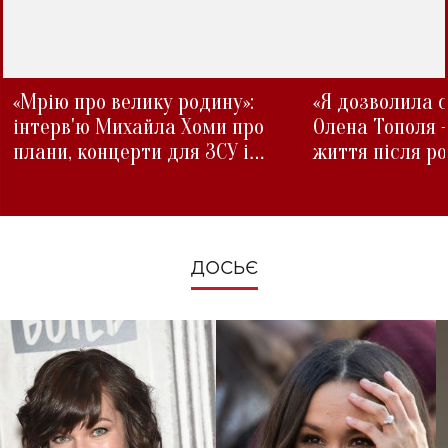
«Мрію про велику родину»:
«Я дозволила с
інтерв'ю Михайла Хоми про
Олена Тополя 
плани, концерти для ЗСУ і
життя після р
зміни під час війни
ДОСЬЄ