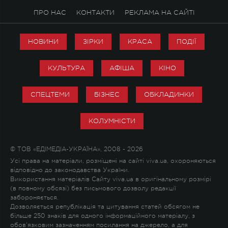
ПРО НАС
КОНТАКТИ
РЕКЛАМА НА САЙТІ
НОВИНИ
ЗІРКИ
КРАСА
ПОДІЇ
КУЛЬТУРА
АФІША
КІНО
СПЕЦТЕМИ
БІЗНЕС
ОБКЛАДИНКИ
КОЛУМНІСТИ
© ТОВ «ЕДІМЕДІА-УКРАЇНА», 2008 - 2026
Усі права на матеріали, розміщені на сайті viva.ua, охороняються
відповідно до законодавства України.
Використання матеріалів Сайту viva.ua в оригінальному розмірі
(в повному обсязі) без письмового дозволу редакції
забороняється.
Дозволяється републікація та цитування статей обсягом не
більше 250 знаків для одного інформаційного матеріалу, з
обов'язковим зазначенням посилання на джерело, а для