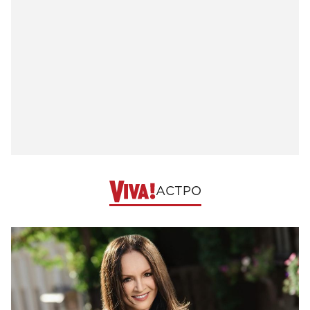
АСТРО