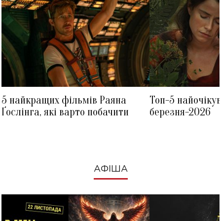
5 найкращих фільмів Раяна
Топ-5 найочіку
Ґослінга, які варто побачити
березня-2026
АФІША