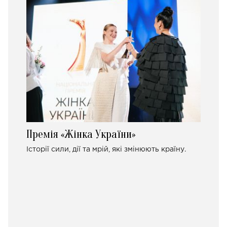
Премія «Жінка України»
Історії сили, дії та мрій, які змінюють країну.