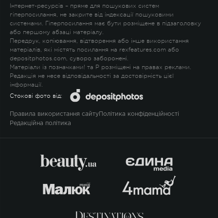
Інтернет-ресурсів – пряме для пошукових систем
гіперпосилання, не закрите від індексації пошуковими
системами. Гіперпосилання має бути розміщене в підзаголовку
або першому абзаці матеріалу.
Передрук, копіювання, відтворення або інше використання
матеріалів, які містять посилання на rexfeatures.com або
depositphotos.com, суворо заборонені.
Матеріали із позначками
!
та
P
розміщені на правах реклами.
Редакція не несе відповідальності за достовірність цієї
інформації.
Стокові фото від:
Правила використання сайту
Політика конфіденційності
Редакційна політика