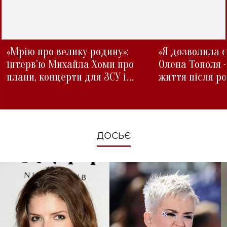
«Мрію про велику родину»:
«Я дозволила с
інтерв'ю Михайла Хоми про
Олена Тополя 
плани, концерти для ЗСУ і
життя після р
зміни під час війни
ДОСЬЄ