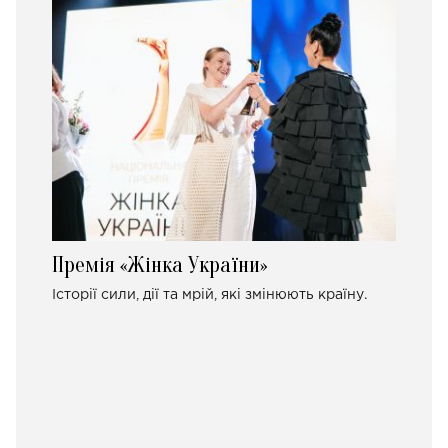
Премія «Жінка України»
Історії сили, дії та мрій, які змінюють країну.