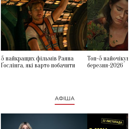
5 найкращих фільмів Раяна
Топ-5 найочіку
Ґослінга, які варто побачити
березня-2026
АФІША