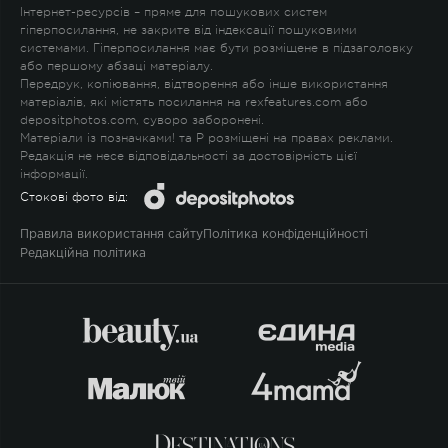
Інтернет-ресурсів – пряме для пошукових систем
гіперпосилання, не закрите від індексації пошуковими
системами. Гіперпосилання має бути розміщене в підзаголовку
або першому абзаці матеріалу.
Передрук, копіювання, відтворення або інше використання
матеріалів, які містять посилання на rexfeatures.com або
depositphotos.com, суворо заборонені.
Матеріали із позначками
!
та
P
розміщені на правах реклами.
Редакція не несе відповідальності за достовірність цієї
інформації.
Стокові фото від:
Правила використання сайту
Політика конфіденційності
Редакційна політика