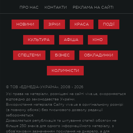
ПРО НАС
КОНТАКТИ
РЕКЛАМА НА САЙТІ
НОВИНИ
ЗІРКИ
КРАСА
ПОДІЇ
КУЛЬТУРА
АФІША
КІНО
СПЕЦТЕМИ
БІЗНЕС
ОБКЛАДИНКИ
КОЛУМНІСТИ
© ТОВ «ЕДІМЕДІА-УКРАЇНА», 2008 - 2026
Усі права на матеріали, розміщені на сайті viva.ua, охороняються
відповідно до законодавства України.
Використання матеріалів Сайту viva.ua в оригінальному розмірі
(в повному обсязі) без письмового дозволу редакції
забороняється.
Дозволяється републікація та цитування статей обсягом не
більше 250 знаків для одного інформаційного матеріалу, з
обов'язковим зазначенням посилання на джерело, а для