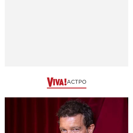
АСТРО