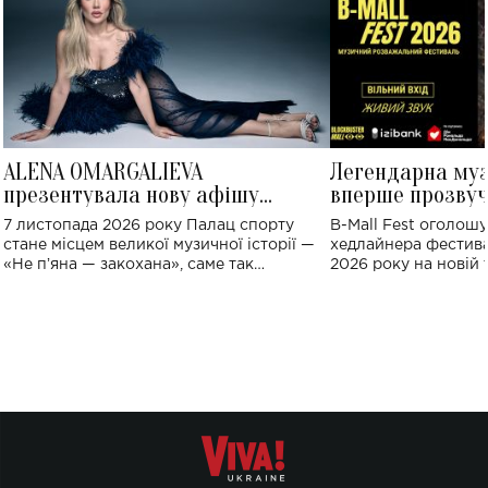
ALENA OMARGALIEVA
Легендарна му
презентувала нову афішу
вперше прозвуч
великого концерту в Палаці
Україні: де від
7 листопада 2026 року Палац спорту
B-Mall Fest оголош
спорту
стане місцем великої музичної історії —
хедлайнера фестива
«Не пʼяна — закохана», саме так
2026 року на новій т
символічно названо майбутній концерт
stage відбудеться у
ALENA OMARGALIEVA.
ENIGMA VOICES' OR