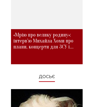
«Мрію про велику родину»:
інтерв'ю Михайла Хоми про
плани, концерти для ЗСУ і
зміни під час війни
ДОСЬЄ