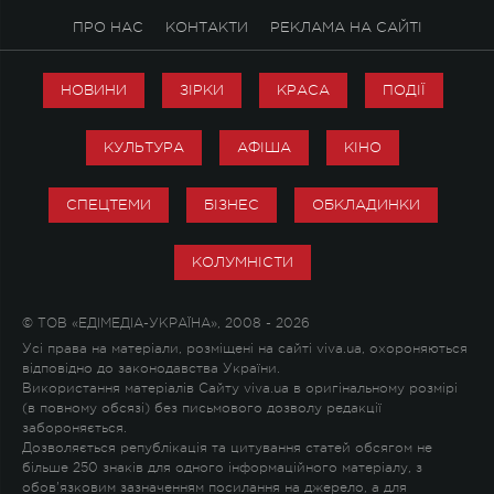
ПРО НАС
КОНТАКТИ
РЕКЛАМА НА САЙТІ
НОВИНИ
ЗІРКИ
КРАСА
ПОДІЇ
КУЛЬТУРА
АФІША
КІНО
СПЕЦТЕМИ
БІЗНЕС
ОБКЛАДИНКИ
КОЛУМНІСТИ
© ТОВ «ЕДІМЕДІА-УКРАЇНА», 2008 - 2026
Усі права на матеріали, розміщені на сайті viva.ua, охороняються
відповідно до законодавства України.
Використання матеріалів Сайту viva.ua в оригінальному розмірі
(в повному обсязі) без письмового дозволу редакції
забороняється.
Дозволяється републікація та цитування статей обсягом не
більше 250 знаків для одного інформаційного матеріалу, з
обов'язковим зазначенням посилання на джерело, а для