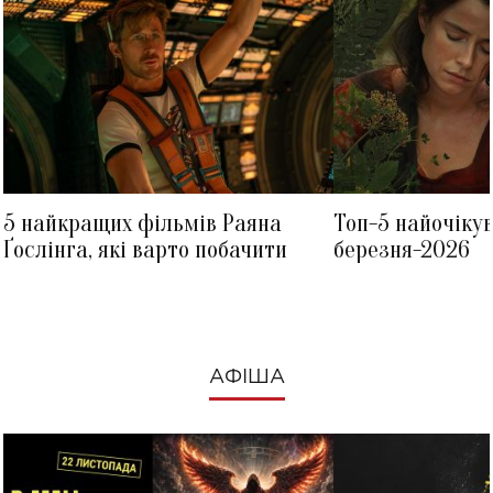
5 найкращих фільмів Раяна
Топ-5 найочіку
Ґослінга, які варто побачити
березня-2026
АФІША