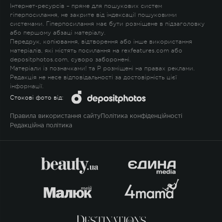
Інтернет-ресурсів – пряме для пошукових систем
гіперпосилання, не закрите від індексації пошуковими
системами. Гіперпосилання має бути розміщене в підзаголовку
або першому абзаці матеріалу.
Передрук, копіювання, відтворення або інше використання
матеріалів, які містять посилання на rexfeatures.com або
depositphotos.com, суворо заборонені.
Матеріали із позначками
!
та
P
розміщені на правах реклами.
Редакція не несе відповідальності за достовірність цієї
інформації.
Стокові фото від:
Правила використання сайту
Політика конфіденційності
Редакційна політика