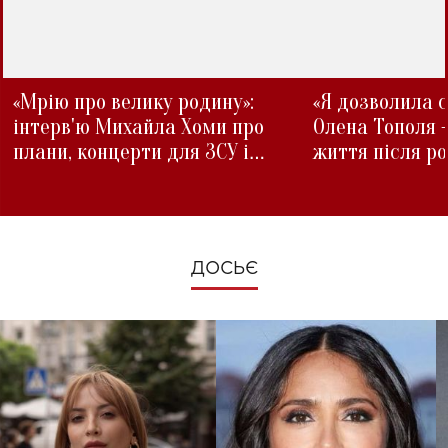
«Мрію про велику родину»:
«Я дозволила с
інтерв'ю Михайла Хоми про
Олена Тополя 
плани, концерти для ЗСУ і
життя після р
зміни під час війни
ДОСЬЄ