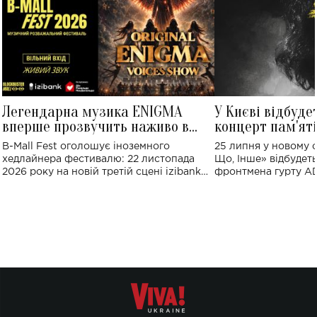
Легендарна музика ENIGMA
У Києві відбуде
вперше прозвучить наживо в
концерт пам'ят
Україні: де відбудеться концерт
Клименка: понад
B-Mall Fest оголошує іноземного
25 липня у новому o
виконають пісн
хедлайнера фестивалю: 22 листопада
Що, Інше» відбудеть
2026 року на новій третій сцені izibank
фронтмена гурту A
stage відбудеться українська прем'єра
Клименка. Це буде 
ENIGMA VOICES' ORIGINAL LIVE SHOW.
вечір, присвячений 
творчість стала си
справжньої любові д