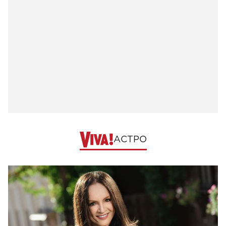
АСТРО