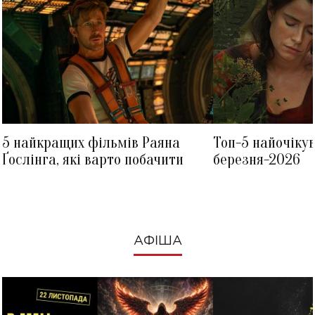
5 найкращих фільмів Раяна
Топ-5 найочіку
Ґослінга, які варто побачити
березня-2026
АФІША