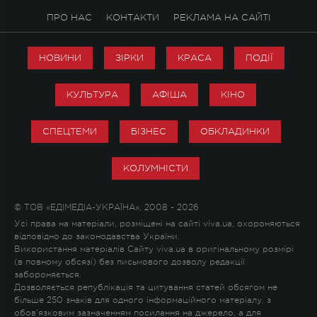
ПРО НАС
КОНТАКТИ
РЕКЛАМА НА САЙТІ
НОВИНИ
ЗІРКИ
КРАСА
ПОДІЇ
КУЛЬТУРА
АФІША
КІНО
СПЕЦТЕМИ
БІЗНЕС
ОБКЛАДИНКИ
КОЛУМНІСТИ
© ТОВ «ЕДІМЕДІА-УКРАЇНА», 2008 - 2026
Усі права на матеріали, розміщені на сайті viva.ua, охороняються
відповідно до законодавства України.
Використання матеріалів Сайту viva.ua в оригінальному розмірі
(в повному обсязі) без письмового дозволу редакції
забороняється.
Дозволяється републікація та цитування статей обсягом не
більше 250 знаків для одного інформаційного матеріалу, з
обов'язковим зазначенням посилання на джерело, а для