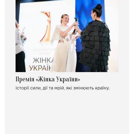
Премія «Жінка України»
Історії сили, дії та мрій, які змінюють країну.