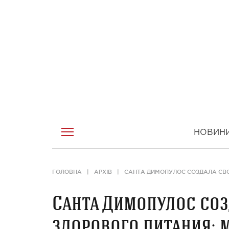
НОВИН
ГОЛОВНА
АРХІВ
САНТА ДИМОПУЛОС СОЗДАЛА СВО
Санта Димопулос со
здорового питания: 