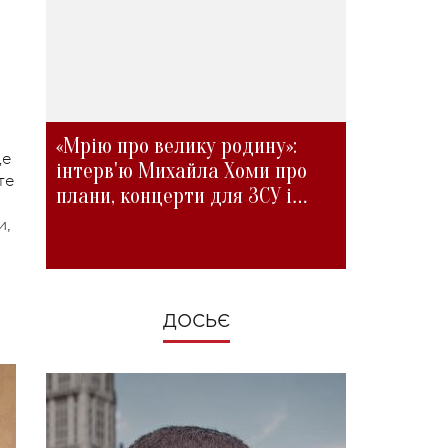
«Мрію про велику родину»:
ще
інтерв'ю Михайла Хоми про
те
плани, концерти для ЗСУ і
зміни під час війни
и,
ДОСЬЄ