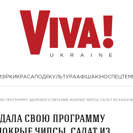
И
ЗІРКИ
КРАСА
ПОДІЇ
КУЛЬТУРА
АФІША
КІНО
СПЕЦТЕМ
Ю ПРОГРАММУ ЗДОРОВОГО ПИТАНИЯ: МОКРЫЕ ЧИПСЫ, САЛАТ ИЗ КАБАЧК
здала свою программу
мокрые чипсы, салат из