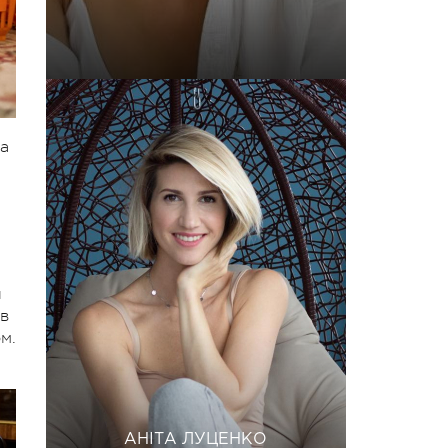
ла
ы
 в
м.
АНІТА ЛУЦЕНКО