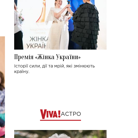
Премія «Жінка України»
Історії сили, дії та мрій, які змінюють
країну.
АСТРО