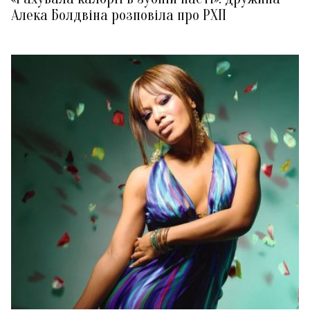
Алека Болдвіна розповіла про РХП