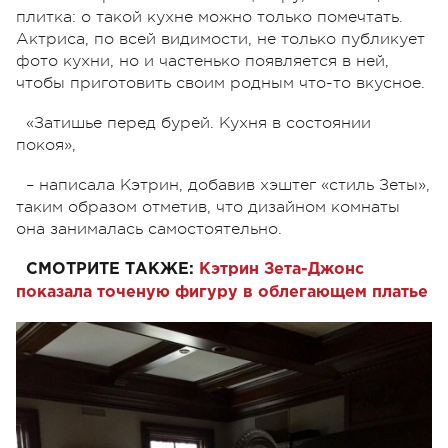
плитка: о такой кухне можно только помечтать.
Актриса, по всей видимости, не только публикует
фото кухни, но и частенько появляется в ней,
чтобы приготовить своим родным что-то вкусное.
«Затишье перед бурей. Кухня в состоянии
покоя»,
– написала Кэтрин, добавив хэштег «стиль Зеты»,
таким образом отметив, что дизайном комнаты
она занималась самостоятельно.
СМОТРИТЕ ТАКЖЕ:
Кэтрин Зета-Джонс
показала точеную фигуру в облегающем платье