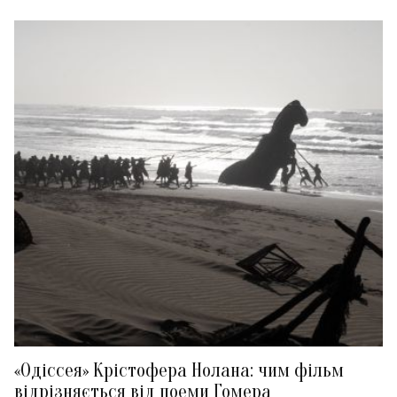
«Одіссея» Крістофера Нолана: чим фільм
відрізняється від поеми Гомера