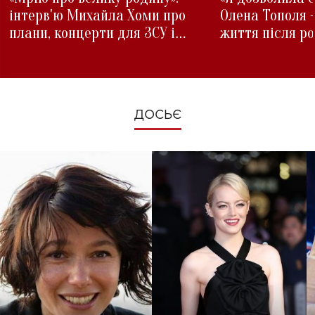
інтерв'ю Михайла Хоми про
Олена Тополя 
плани, концерти для ЗСУ і
життя після р
зміни під час війни
ДОСЬЄ