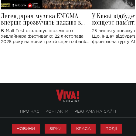
Легендарна музика ENIGMA
У Києві відбуде
вперше прозвучить наживо в
концерт пам'ят
Україні: де відбудеться концерт
Клименка: понад
B-Mall Fest оголошує іноземного
25 липня у новому o
виконають пісн
хедлайнера фестивалю: 22 листопада
Що, Інше» відбудеть
2026 року на новій третій сцені izibank
фронтмена гурту A
stage відбудеться українська прем'єра
Клименка. Це буде 
ENIGMA VOICES' ORIGINAL LIVE SHOW.
вечір, присвячений 
творчість стала си
справжньої любові д
ПРО НАС
КОНТАКТИ
РЕКЛАМА НА САЙТІ
НОВИНИ
ЗІРКИ
КРАСА
ПОДІЇ