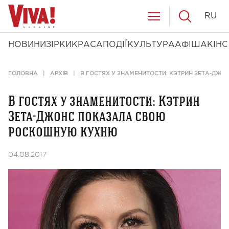
RU
НОВИНИ
ЗІРКИ
КРАСА
ПОДІЇ
КУЛЬТУРА
АФІША
КІНО
ГОЛОВНА
АРХІВ
В ГОСТЯХ У ЗНАМЕНИТОСТИ: КЭТРИН ЗЕТА-Д
В гостях у знаменитости: Кэтрин
Зета-Джонс показала свою
роскошную кухню
04.08.2017