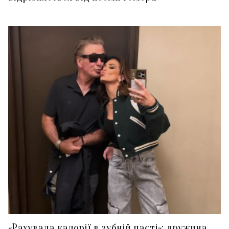
«Рахувала калорії в зубній пасті»: дружина