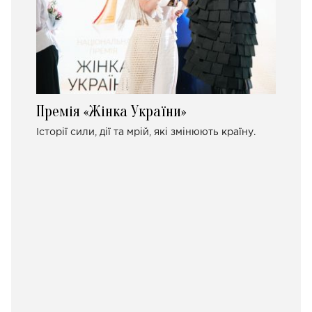
Премія «Жінка України»
Історії сили, дії та мрій, які змінюють країну.