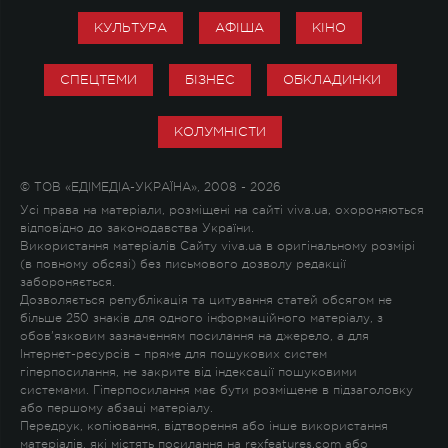
КУЛЬТУРА
АФІША
КІНО
СПЕЦТЕМИ
БІЗНЕС
ОБКЛАДИНКИ
КОЛУМНІСТИ
© ТОВ «ЕДІМЕДІА-УКРАЇНА», 2008 - 2026
Усі права на матеріали, розміщені на сайті viva.ua, охороняються
відповідно до законодавства України.
Використання матеріалів Сайту viva.ua в оригінальному розмірі
(в повному обсязі) без письмового дозволу редакції
забороняється.
Дозволяється републікація та цитування статей обсягом не
більше 250 знаків для одного інформаційного матеріалу, з
обов'язковим зазначенням посилання на джерело, а для
Інтернет-ресурсів – пряме для пошукових систем
гіперпосилання, не закрите від індексації пошуковими
системами. Гіперпосилання має бути розміщене в підзаголовку
або першому абзаці матеріалу.
Передрук, копіювання, відтворення або інше використання
матеріалів, які містять посилання на rexfeatures.com або