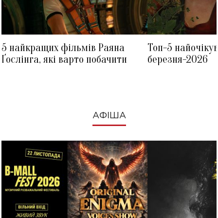
5 найкращих фільмів Раяна
Топ-5 найочіку
Ґослінга, які варто побачити
березня-2026
АФІША