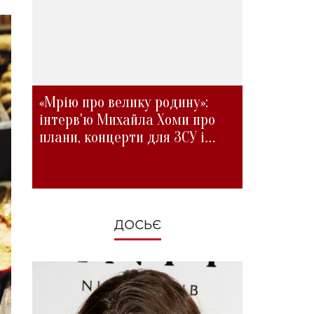
«Мрію про велику родину»:
інтерв'ю Михайла Хоми про
плани, концерти для ЗСУ і
зміни під час війни
ДОСЬЄ