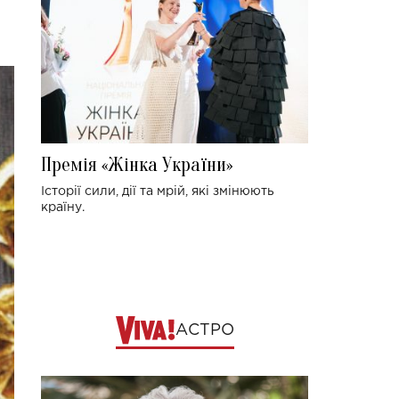
Премія «Жінка України»
Історії сили, дії та мрій, які змінюють
країну.
АСТРО