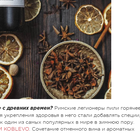
Римские легионеры пили горяче
ще с древних времен?
я укрепления здоровья в него стали добавлять специи,
ок один из самых популярных в мире в зимнюю пору.
М KOBLEVO
. Сочетание отменного вина и ароматных