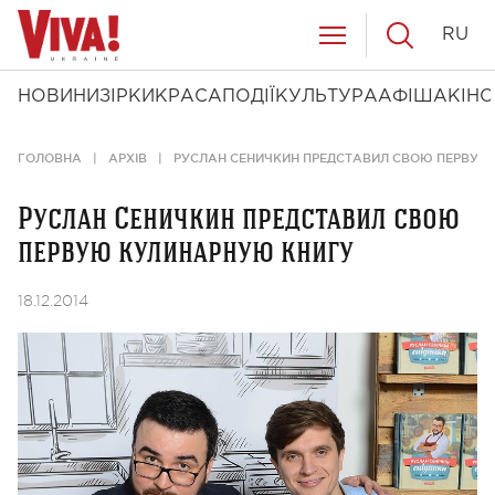
RU
НОВИНИ
ЗІРКИ
КРАСА
ПОДІЇ
КУЛЬТУРА
АФІША
КІНО
ГОЛОВНА
АРХІВ
РУСЛАН СЕНИЧКИН ПРЕДСТАВИЛ СВОЮ ПЕРВУЮ
Руслан Сеничкин представил свою
первую кулинарную книгу
18.12.2014