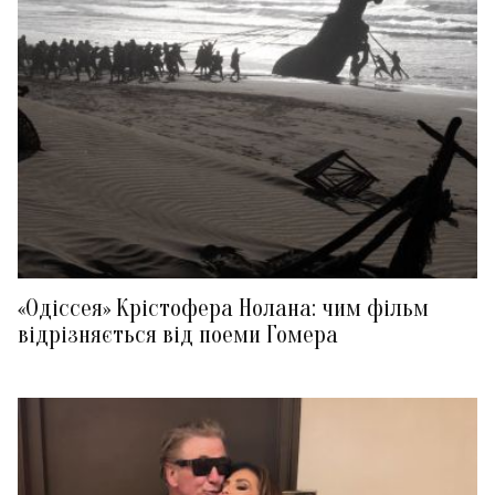
«Одіссея» Крістофера Нолана: чим фільм
відрізняється від поеми Гомера