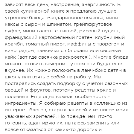
зависят весь день, настроение, энергичность. В
своей кулинарной книге я предлагаю лучшие
утренние блюда: мандариновое печенье, мини-
кексы с сыром и шпинатом, грейпфрутовое
суфле, мини-галеты с тыквой, рисовый пудинг,
французский картофельный гратен, клубничный
крамбл, томатный пирог, маффины с творогом и
виноградом, панкейки с яблоками или овсяный
кейк (вот где овсянка раскроется!). Многие блюда
можно готовить вечером - утром они будут еще
вкуснее. Их можно положить в ланч-бокс детям в
школу или взять с собой на работу. Мы
постарались создать подборку с учетом сезонных
овощей и фруктов, поэтому рецепты яркие и
полезные. Еще одна важная особенность –
ингредиенты. Я собираю рецепты в коллекцию из
интернет-блогов, старых записей и из писем моих
уважаемых зрителей. Но прежде чем что-то
готовить, адаптирую их: пытаюсь заменить или
вовсе отказаться от каких-то дорогих и