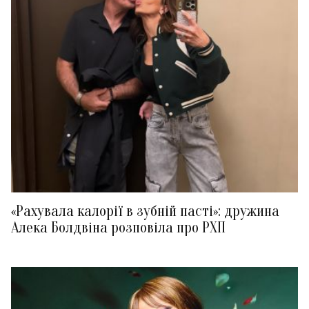
«Рахувала калорії в зубній пасті»: дружина
Алека Болдвіна розповіла про РХП