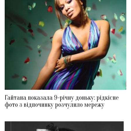
Гайтана показала 9-річну доньку: рідкісне
фото з відпочинку розчулило мережу