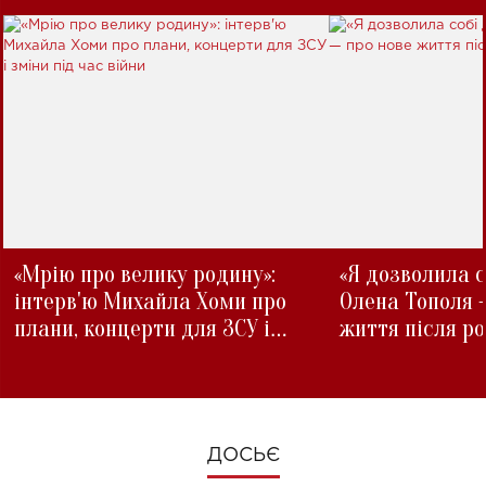
«Мрію про велику родину»:
«Я дозволила с
інтерв'ю Михайла Хоми про
Олена Тополя 
плани, концерти для ЗСУ і
життя після р
зміни під час війни
ДОСЬЄ