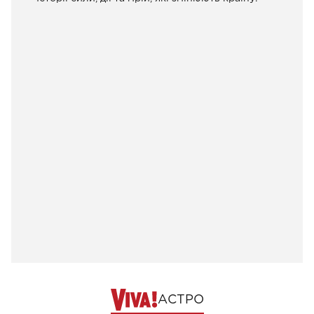
АСТРО