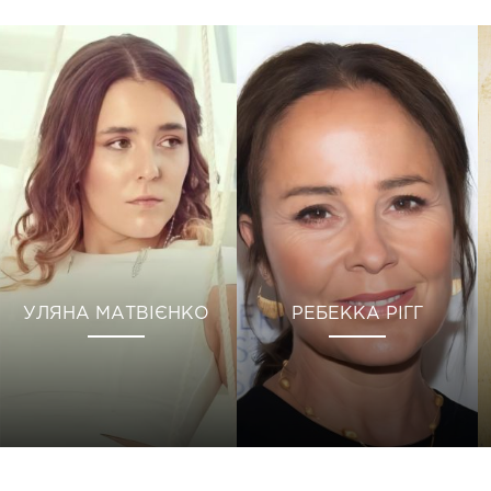
УЛЯНА МАТВІЄНКО
РЕБЕККА РІГГ