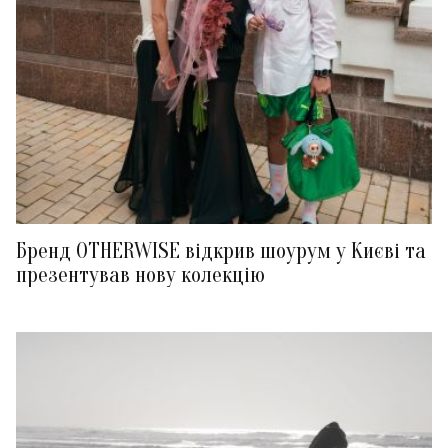
Бренд OTHERWISE відкрив шоурум у Києві та
презентував нову колекцію