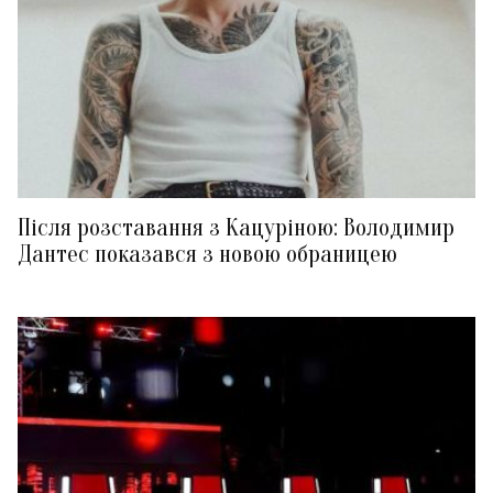
Після розставання з Кацуріною: Володимир
Дантес показався з новою обраницею