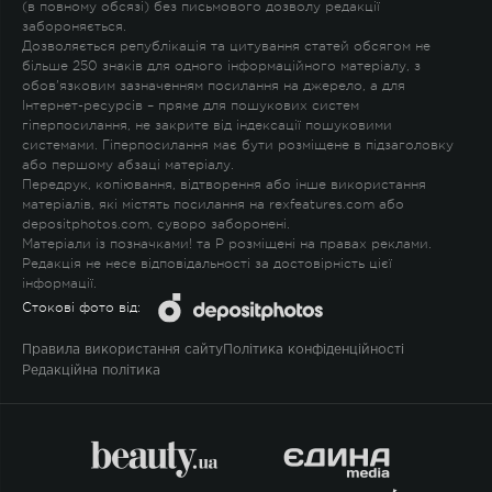
(в повному обсязі) без письмового дозволу редакції
забороняється.
Дозволяється републікація та цитування статей обсягом не
більше 250 знаків для одного інформаційного матеріалу, з
обов'язковим зазначенням посилання на джерело, а для
Інтернет-ресурсів – пряме для пошукових систем
гіперпосилання, не закрите від індексації пошуковими
системами. Гіперпосилання має бути розміщене в підзаголовку
або першому абзаці матеріалу.
Передрук, копіювання, відтворення або інше використання
матеріалів, які містять посилання на rexfeatures.com або
depositphotos.com, суворо заборонені.
Матеріали із позначками
!
та
P
розміщені на правах реклами.
Редакція не несе відповідальності за достовірність цієї
інформації.
Стокові фото від:
Правила використання сайту
Політика конфіденційності
Редакційна політика