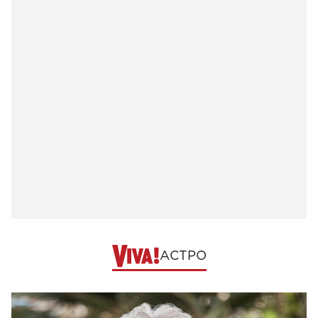
АСТРО