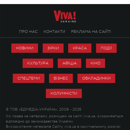
ПРО НАС
КОНТАКТИ
РЕКЛАМА НА САЙТІ
НОВИНИ
ЗІРКИ
КРАСА
ПОДІЇ
КУЛЬТУРА
АФІША
КІНО
СПЕЦТЕМИ
БІЗНЕС
ОБКЛАДИНКИ
КОЛУМНІСТИ
© ТОВ «ЕДІМЕДІА-УКРАЇНА», 2008 - 2026
Усі права на матеріали, розміщені на сайті viva.ua, охороняються
відповідно до законодавства України.
Використання матеріалів Сайту viva.ua в оригінальному розмірі