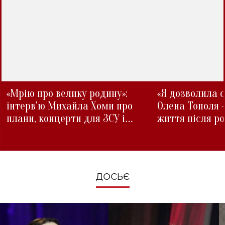
«Мрію про велику родину»:
«Я дозволила с
інтерв'ю Михайла Хоми про
Олена Тополя 
плани, концерти для ЗСУ і
життя після р
зміни під час війни
ДОСЬЄ