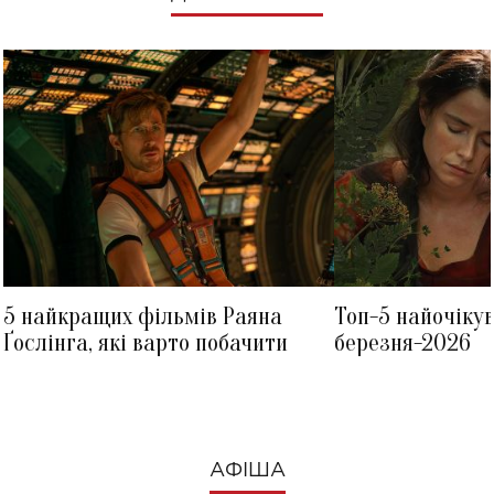
5 найкращих фільмів Раяна
Топ-5 найочіку
Ґослінга, які варто побачити
березня-2026
АФІША