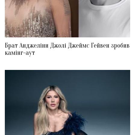
Брат Анджеліни Джолі Джеймс Гейвен зробив
камінг-аут