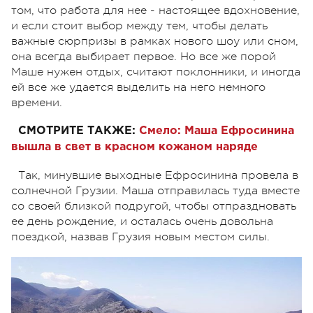
том, что работа для нее - настоящее вдохновение,
и если стоит выбор между тем, чтобы делать
важные сюрпризы в рамках нового шоу или сном,
она всегда выбирает первое. Но все же порой
Маше нужен отдых, считают поклонники, и иногда
ей все же удается выделить на него немного
времени.
СМОТРИТЕ ТАКЖЕ:
Смело: Маша Ефросинина
вышла в свет в красном кожаном наряде
Так, минувшие выходные Ефросинина провела в
солнечной Грузии. Маша отправилась туда вместе
со своей близкой подругой, чтобы отпраздновать
ее день рождение, и осталась очень довольна
поездкой, назвав Грузия новым местом силы.