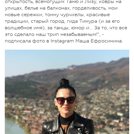
открытость, всемогущих Таню и Лизу, ковры на
улицах, белье на балконах, горделивость, мои
новые сережки, тонну чурчхелы, красивые
традиции, старый город, гида Тимура (и за его
волшебное имя), за танцы, юмор и... За то, что все
это сделало наш трип незабываемым!", -
подписала фото в Instagram Маша Ефросинина.