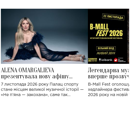
ALENA OMARGALIEVA
Легендарна му
презентувала нову афішу
вперше прозвуч
великого концерту в Палаці
Україні: де від
7 листопада 2026 року Палац спорту
B-Mall Fest оголош
спорту
стане місцем великої музичної історії —
хедлайнера фестива
«Не пʼяна — закохана», саме так
2026 року на новій т
символічно названо майбутній концерт
stage відбудеться у
ALENA OMARGALIEVA.
ENIGMA VOICES' OR