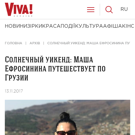
RU
НОВИНИ
ЗІРКИ
КРАСА
ПОДІЇ
КУЛЬТУРА
АФІША
КІНО
ГОЛОВНА
АРХІВ
СОЛНЕЧНЫЙ УИКЕНД: МАША ЕФРОСИНИНА ПУТЕ
Солнечный уикенд: Маша
Ефросинина путешествует по
Грузии
13.11.2017