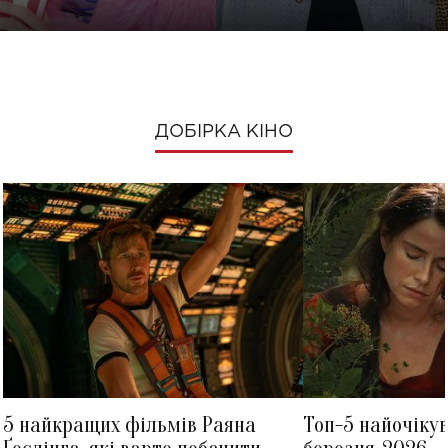
ДОБІРКА КІНО
5 найкращих фільмів Раяна
Топ-5 найочіку