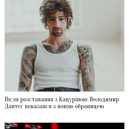
Після розставання з Кацуріною: Володимир
Дантес показався з новою обраницею