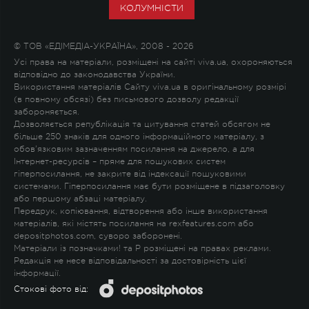
КОЛУМНІСТИ
© ТОВ «ЕДІМЕДІА-УКРАЇНА», 2008 - 2026
Усі права на матеріали, розміщені на сайті viva.ua, охороняються
відповідно до законодавства України.
Використання матеріалів Сайту viva.ua в оригінальному розмірі
(в повному обсязі) без письмового дозволу редакції
забороняється.
Дозволяється републікація та цитування статей обсягом не
більше 250 знаків для одного інформаційного матеріалу, з
обов'язковим зазначенням посилання на джерело, а для
Інтернет-ресурсів – пряме для пошукових систем
гіперпосилання, не закрите від індексації пошуковими
системами. Гіперпосилання має бути розміщене в підзаголовку
або першому абзаці матеріалу.
Передрук, копіювання, відтворення або інше використання
матеріалів, які містять посилання на rexfeatures.com або
depositphotos.com, суворо заборонені.
Матеріали із позначками
!
та
P
розміщені на правах реклами.
Редакція не несе відповідальності за достовірність цієї
інформації.
Стокові фото від: