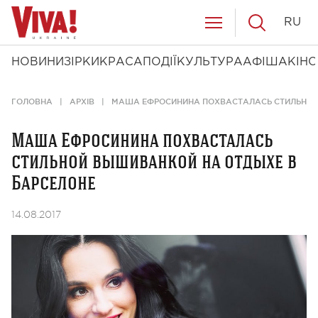
RU
НОВИНИ
ЗІРКИ
КРАСА
ПОДІЇ
КУЛЬТУРА
АФІША
КІНО
ГОЛОВНА
АРХІВ
МАША ЕФРОСИНИНА ПОХВАСТАЛАСЬ СТИЛЬНОЙ
Маша Ефросинина похвасталась
стильной вышиванкой на отдыхе в
Барселоне
14.08.2017