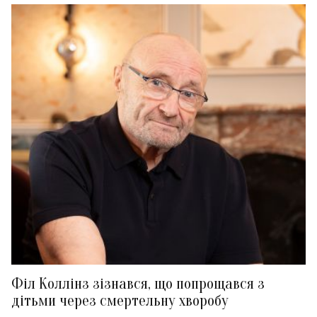
Філ Коллінз зізнався, що попрощався з
дітьми через смертельну хворобу