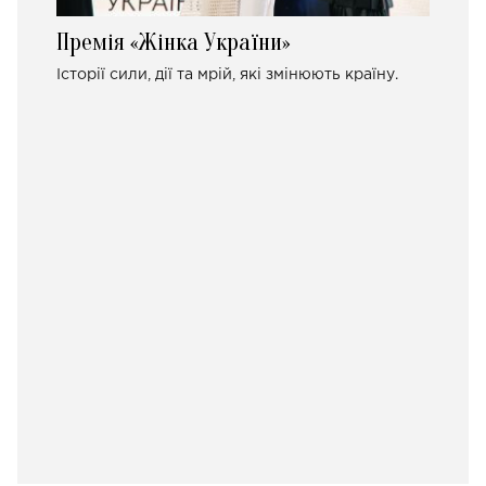
Премія «Жінка України»
Історії сили, дії та мрій, які змінюють країну.