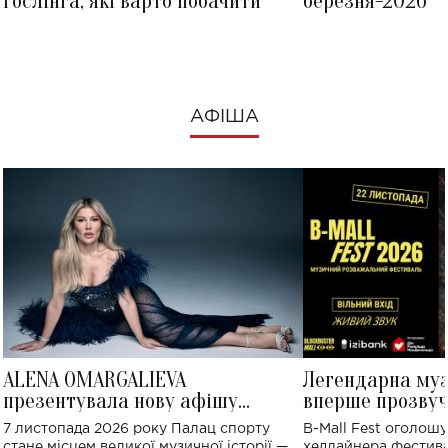
Ґослінга, які варто побачити
березня-2026
АФІША
ALENA OMARGALIEVA
Легендарна му
презентувала нову афішу
вперше прозвуч
великого концерту в Палаці
Україні: де від
7 листопада 2026 року Палац спорту
B-Mall Fest оголош
спорту
стане місцем великої музичної історії —
хедлайнера фестива