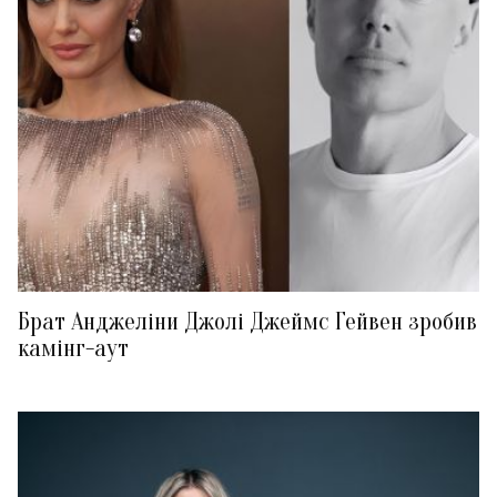
Брат Анджеліни Джолі Джеймс Гейвен зробив
камінг-аут