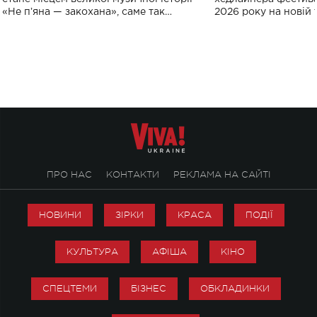
«Не пʼяна — закохана», саме так
2026 року на новій т
символічно названо майбутній концерт
stage відбудеться у
ALENA OMARGALIEVA.
ENIGMA VOICES' OR
ПРО НАС
КОНТАКТИ
РЕКЛАМА НА САЙТІ
НОВИНИ
ЗІРКИ
КРАСА
ПОДІЇ
КУЛЬТУРА
АФІША
КІНО
СПЕЦТЕМИ
БІЗНЕС
ОБКЛАДИНКИ