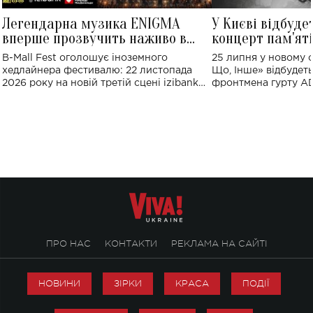
Легендарна музика ENIGMA
У Києві відбуде
вперше прозвучить наживо в
концерт пам'ят
Україні: де відбудеться концерт
Клименка: понад
B-Mall Fest оголошує іноземного
25 липня у новому o
виконають пісн
хедлайнера фестивалю: 22 листопада
Що, Інше» відбудеть
2026 року на новій третій сцені izibank
фронтмена гурту A
stage відбудеться українська прем'єра
Клименка. Це буде 
ENIGMA VOICES' ORIGINAL LIVE SHOW.
вечір, присвячений 
творчість стала си
справжньої любові д
ПРО НАС
КОНТАКТИ
РЕКЛАМА НА САЙТІ
НОВИНИ
ЗІРКИ
КРАСА
ПОДІЇ