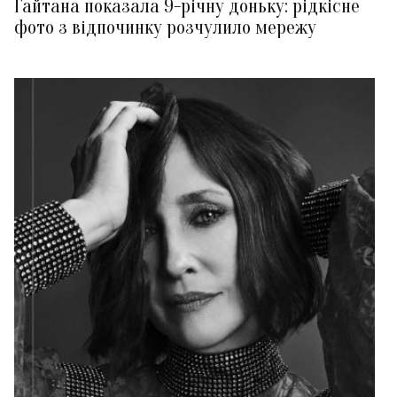
Гайтана показала 9-річну доньку: рідкісне
фото з відпочинку розчулило мережу