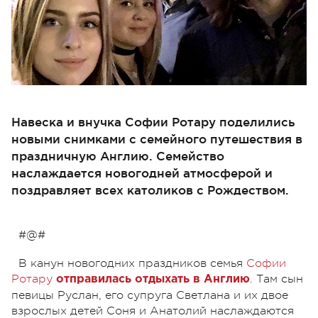
Навеска и внучка Софии Ротару поделились
новыми снимками с семейного путешествия в
праздничную Англию. Семейство
наслаждается новогодней атмосферой и
поздравляет всех католиков с Рождеством.
#@#
В канун новогодних праздников семья
Софии
Ротару
. Там сын
отправилась отдыхать в Англию
певицы Руслан, его супруга Светлана и их двое
взрослых детей Соня и Анатолий наслаждаются