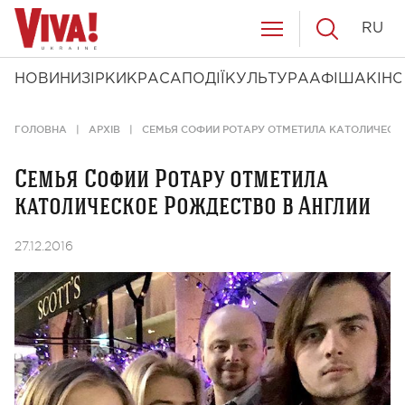
RU
НОВИНИ
ЗІРКИ
КРАСА
ПОДІЇ
КУЛЬТУРА
АФІША
КІНО
ГОЛОВНА
АРХІВ
СЕМЬЯ СОФИИ РОТАРУ ОТМЕТИЛА КАТОЛИЧЕСК
Семья Софии Ротару отметила
католическое Рождество в Англии
27.12.2016