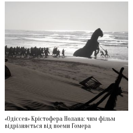
«Одіссея» Крістофера Нолана: чим фільм
відрізняється від поеми Гомера