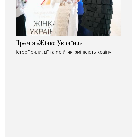
Премія «Жінка України»
Історії сили, дії та мрій, які змінюють країну.