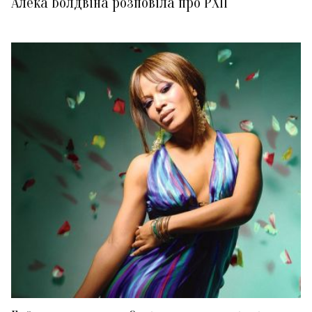
Алека Болдвіна розповіла про РХП