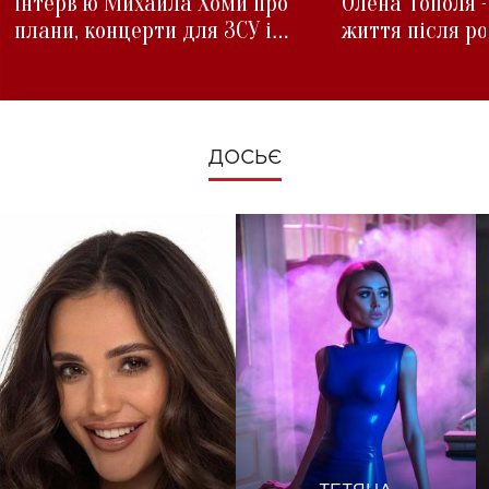
інтерв'ю Михайла Хоми про
Олена Тополя 
плани, концерти для ЗСУ і
життя після р
зміни під час війни
ДОСЬЄ