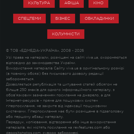
КУЛЬТУРА
АФІША
КІНО
СПЕЦТЕМИ
БІЗНЕС
ОБКЛАДИНКИ
КОЛУМНІСТИ
© ТОВ «ЕДІМЕДІА-УКРАЇНА», 2008 - 2026
Усі права на матеріали, розміщені на сайті viva.ua, охороняються
відповідно до законодавства України.
Використання матеріалів Сайту viva.ua в оригінальному розмірі
(в повному обсязі) без письмового дозволу редакції
забороняється.
Дозволяється републікація та цитування статей обсягом не
більше 250 знаків для одного інформаційного матеріалу, з
обов'язковим зазначенням посилання на джерело, а для
Інтернет-ресурсів – пряме для пошукових систем
гіперпосилання, не закрите від індексації пошуковими
системами. Гіперпосилання має бути розміщене в підзаголовку
або першому абзаці матеріалу.
Передрук, копіювання, відтворення або інше використання
матеріалів, які містять посилання на rexfeatures.com або
depositphotos.com, суворо заборонені.