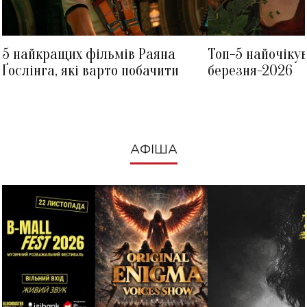
5 найкращих фільмів Раяна
Топ-5 найочіку
Ґослінга, які варто побачити
березня-2026
АФІША