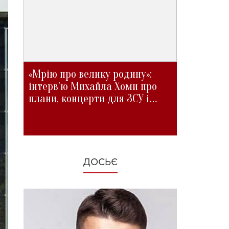
«Мрію про велику родину»:
інтерв'ю Михайла Хоми про
плани, концерти для ЗСУ і
зміни під час війни
ДОСЬЄ