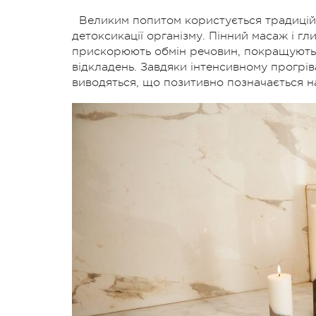
Великим попитом користується традиційн
детоксикації організму. Пінний масаж і г
прискорюють обмін речовин, покращують
відкладень. Завдяки інтенсивному прогр
виводяться, що позитивно позначається на 