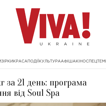
И
ЗІРКИ
КРАСА
ПОДІЇ
КУЛЬТУРА
АФІША
КІНО
СПЕЦТЕМ
кг за 21 день: програма
ня від Soul Spa