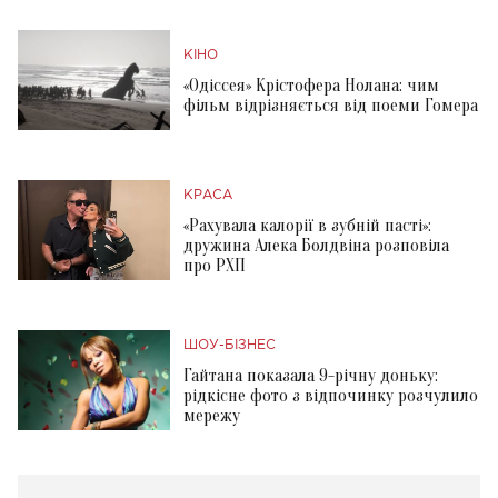
КІНО
«Одіссея» Крістофера Нолана: чим
фільм відрізняється від поеми Гомера
КРАСА
«Рахувала калорії в зубній пасті»:
дружина Алека Болдвіна розповіла
про РХП
ШОУ-БІЗНЕС
Гайтана показала 9-річну доньку:
рідкісне фото з відпочинку розчулило
мережу