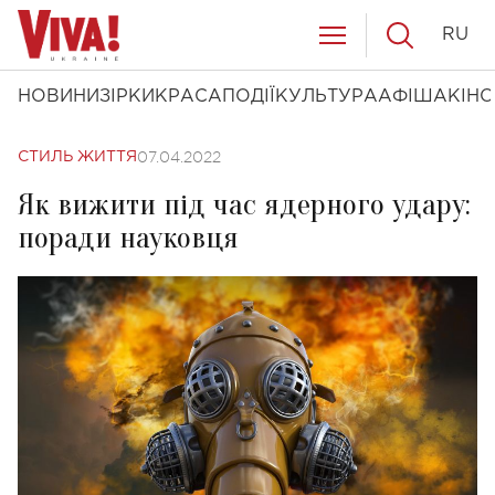
RU
НОВИНИ
ЗІРКИ
КРАСА
ПОДІЇ
КУЛЬТУРА
АФІША
КІНО
07.04.2022
СТИЛЬ ЖИТТЯ
Як вижити під час ядерного удару:
поради науковця