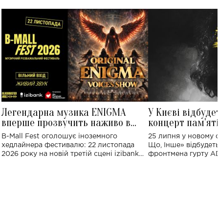
Легендарна музика ENIGMA
У Києві відбуде
вперше прозвучить наживо в
концерт пам'ят
Україні: де відбудеться концерт
Клименка: понад
B-Mall Fest оголошує іноземного
25 липня у новому o
виконають пісн
хедлайнера фестивалю: 22 листопада
Що, Інше» відбудеть
2026 року на новій третій сцені izibank
фронтмена гурту A
stage відбудеться українська прем'єра
Клименка. Це буде 
ENIGMA VOICES' ORIGINAL LIVE SHOW.
вечір, присвячений 
творчість стала си
справжньої любові д