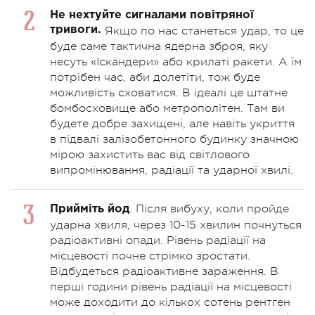
Не нехтуйте сигналами повітряної
тривоги.
Якщо по нас станеться удар, то це
буде саме тактична ядерна зброя, яку
несуть «Іскандери» або крилаті ракети. А їм
потрібен час, аби долетіти, тож буде
можливість сховатися. В ідеалі це штатне
бомбосховище або метрополітен. Там ви
будете добре захищені, але навіть укриття
в підвалі залізобетонного будинку значною
мірою захистить вас від світлового
випромінювання, радіації та ударної хвилі.
. Після вибуху, коли пройде
Прийміть йод
ударна хвиля, через 10-15 хвилин почнуться
радіоактивні опади. Рівень радіації на
місцевості почне стрімко зростати.
Відбудеться радіоактивне зараження. В
перші години рівень радіації на місцевості
може доходити до кількох сотень рентген