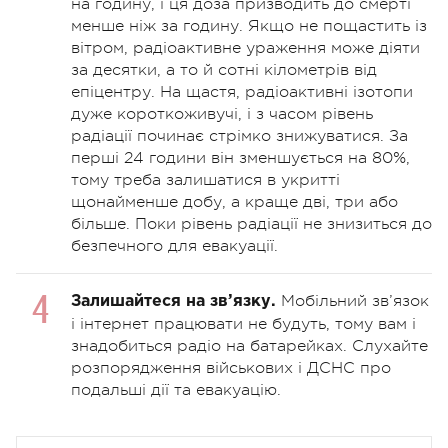
на годину, і ця доза призводить до смерті
менше ніж за годину. Якщо не пощастить із
вітром, радіоактивне ураження може діяти
за десятки, а то й сотні кілометрів від
епіцентру. На щастя, радіоактивні ізотопи
дуже короткоживучі, і з часом рівень
радіації починає стрімко знижуватися. За
перші 24 години він зменшується на 80%,
тому треба залишатися в укритті
щонайменше добу, а краще дві, три або
більше. Поки рівень радіації не знизиться до
безпечного для евакуації.
Мобільний зв’язок
Залишайтеся на зв’язку.
і інтернет працювати не будуть, тому вам і
знадобиться радіо на батарейках. Слухайте
розпорядження військових і ДСНС про
подальші дії та евакуацію.