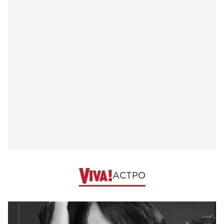
АСТРО