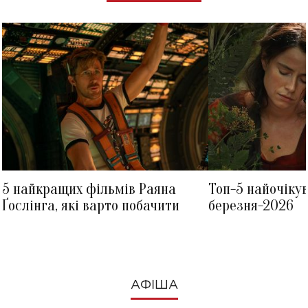
5 найкращих фільмів Раяна
Топ-5 найочіку
Ґослінга, які варто побачити
березня-2026
АФІША