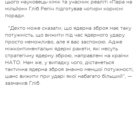
цього науковець-хімік та учасник реаліті «Пара на
мільйон» Гліб Репіч підготував чотири корисні
поради.
"Дехто може сказати, що ядерна зброя має таку
потужність, що вижити під час ядерного удару
просто неможливо, але я вас заспокою. Адже
міжконтинентальні ядерні ракети, які несуть
стратегічну ядерну зброю, направлені на країни
НАТО. Нам же, у випадку чого, дістанеться
тактична ядерна зброя значно меншої потужності,
шанс вижити при ударі якої набагато більший", —
зазначив Гліб.