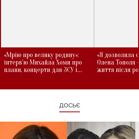
«Мрію про велику родину»:
«Я дозволила с
інтерв'ю Михайла Хоми про
Олена Тополя 
плани, концерти для ЗСУ і
життя після р
зміни під час війни
ДОСЬЄ